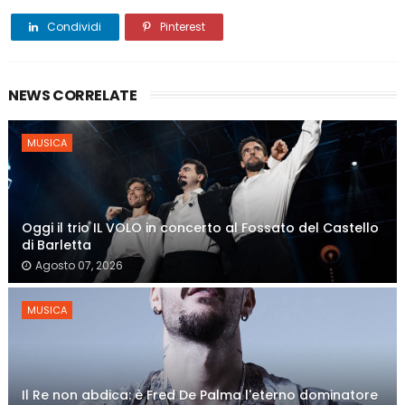
Condividi
Pinterest
NEWS CORRELATE
MUSICA
Oggi il trio IL VOLO in concerto al Fossato del Castello
di Barletta
Agosto 07, 2026
MUSICA
Il Re non abdica: è Fred De Palma l'eterno dominatore