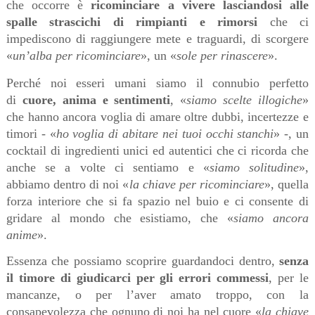
che occorre è
ricominciare a vivere lasciandosi alle
spalle strascichi di rimpianti e rimorsi
che ci
impediscono di raggiungere mete e traguardi, di scorgere
«
un’alba per ricominciare
», un «
sole per rinascere
».
Perché noi esseri umani siamo il connubio perfetto
di
cuore, anima e sentimenti
, «
siamo scelte illogiche
»
che hanno ancora voglia di amare oltre dubbi, incertezze e
timori - «
ho voglia di abitare nei tuoi occhi stanchi
» -, un
cocktail di ingredienti unici ed autentici che ci ricorda che
anche se a volte ci sentiamo e «
siamo solitudine
»,
abbiamo dentro di noi «
la chiave per ricominciare
», quella
forza interiore che si fa spazio nel buio e ci consente di
gridare al mondo che esistiamo, che «
siamo ancora
anime
».
Essenza che possiamo scoprire guardandoci dentro,
senza
il timore di giudicarci per gli errori commessi
, per le
mancanze, o per l’aver amato troppo, con la
consapevolezza che ognuno di noi ha nel cuore «
la chiave