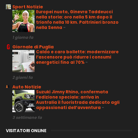
Sport Notizie
Europei nuoto, Ginevra Taddeucci
nella storia: oro nella 5 km dopo il
trionfo nella 10 km. Paltrinieri bronzo
nella Senna
-
1 giorno fa
Giornale di Puglia
Caldo e caro bollette: modernizzare
l’ascensore può ridurre i consumi
energetici fino al 70%
-
2 giorni fa
Auto Notizie
Suzuki Jimny Rhino, confermata
l’edizione speciale: arriva in
Australia il fuoristrada dedicato agli
appassionati dell’avventura
-
3 settimane fa
VISITATORI ONLINE