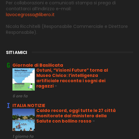
Per collaborazioni e comunicati stampa si prega di
contattarci all’indirizzo e-
mail:
lavocegrossa@libero.it
Nicola Ricchitelli
(Responsabile Commerciale e Direttore
Responsabile).
SITI AMICI
Giornale di Basilicata
Ostuni, “Visioni Future” torna al
Museo Civico: l’intelligenza
artificiale racconta i sogni dei
ragazzi
-
6 ore fa
ITALIA NOTIZIE
Caldo record, oggi tutte le 27 città
monitorate dal ministero della
Salute con bollino rosso
-
1 giorno fa