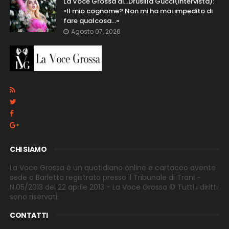
La Voce Grossa di…Drusilla Gucci(intervista):
«Il mio cognome? Non mi ha mai impedito di
fare qualcosa…»
Agosto 07, 2026
CHI SIAMO
La Voce Grossa è un quotidiano online e cartaceo avente
sede a Barletta registrato presso il Tribunale di Trani -
N.05/2013 del 22 aprile 2013 - La Voce Grossa © Tutti i diritti
sono riservati.
CONTATTI