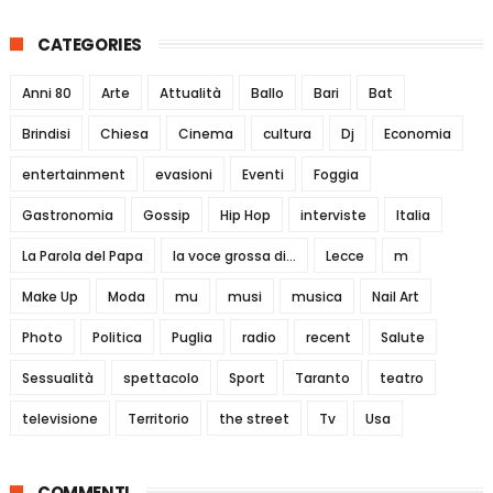
CATEGORIES
Anni 80
Arte
Attualità
Ballo
Bari
Bat
Brindisi
Chiesa
Cinema
cultura
Dj
Economia
entertainment
evasioni
Eventi
Foggia
Gastronomia
Gossip
Hip Hop
interviste
Italia
La Parola del Papa
la voce grossa di...
Lecce
m
Make Up
Moda
mu
musi
musica
Nail Art
Photo
Politica
Puglia
radio
recent
Salute
Sessualità
spettacolo
Sport
Taranto
teatro
televisione
Territorio
the street
Tv
Usa
COMMENTI