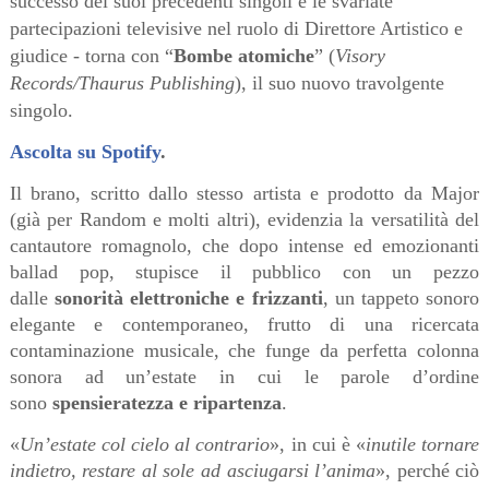
successo dei suoi precedenti singoli e le svariate
partecipazioni televisive nel ruolo di Direttore Artistico e
giudice - torna con “
Bombe atomiche
” (
Visory
Records/Thaurus Publishing
), il suo nuovo travolgente
singolo.
Ascolta su Spotify
.
Il brano, scritto dallo stesso artista e prodotto da Major
(già per Random e molti altri), evidenzia la versatilità del
cantautore romagnolo, che dopo intense ed emozionanti
ballad pop, stupisce il pubblico con un pezzo
dalle
sonorità elettroniche e frizzanti
, un tappeto sonoro
elegante e contemporaneo, frutto di una ricercata
contaminazione musicale, che funge da perfetta colonna
sonora ad un’estate in cui le parole d’ordine
sono
spensieratezza e ripartenza
.
«
Un’estate col cielo al contrario
», in cui è «
inutile tornare
indietro, restare al sole ad asciugarsi l’anima
», perché ciò