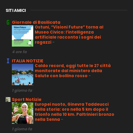
SITI AMICI
Giornale di Basilicata
Ostuni, “Visioni Future” torna al
Museo Civico: l’intelligenza
artificiale racconta i sogni dei
ragazzi
-
4 ore fa
ITALIA NOTIZIE
Caldo record, oggi tutte le 27 città
monitorate dal ministero della
Salute con bollino rosso
-
1 giorno fa
Sport Notizie
Europei nuoto, Ginevra Taddeucci
nella storia: oro nella 5 km dopo il
trionfo nella 10 km. Paltrinieri bronzo
nella Senna
-
1 giorno fa