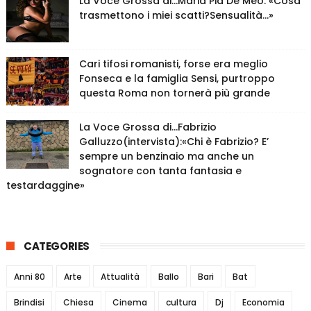
La Voce Grossa di…Maria Pia De Meo: «Cosa
trasmettono i miei scatti?Sensualità…»
Cari tifosi romanisti, forse era meglio
Fonseca e la famiglia Sensi, purtroppo
questa Roma non tornerà più grande
La Voce Grossa di…Fabrizio
Galluzzo(intervista):«Chi è Fabrizio? E’
sempre un benzinaio ma anche un
sognatore con tanta fantasia e
testardaggine»
CATEGORIES
Anni 80
Arte
Attualità
Ballo
Bari
Bat
Brindisi
Chiesa
Cinema
cultura
Dj
Economia