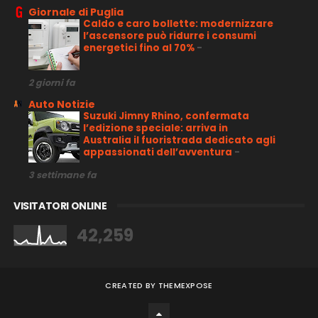
Giornale di Puglia
Caldo e caro bollette: modernizzare
l’ascensore può ridurre i consumi
energetici fino al 70%
-
2 giorni fa
Auto Notizie
Suzuki Jimny Rhino, confermata
l’edizione speciale: arriva in
Australia il fuoristrada dedicato agli
appassionati dell’avventura
-
3 settimane fa
VISITATORI ONLINE
42,259
CREATED BY
THEMEXPOSE