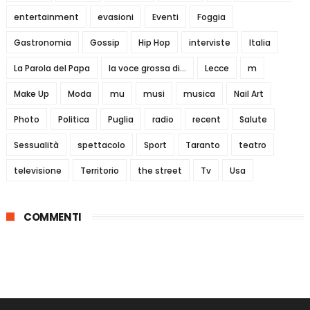
entertainment
evasioni
Eventi
Foggia
Gastronomia
Gossip
Hip Hop
interviste
Italia
La Parola del Papa
la voce grossa di...
Lecce
m
Make Up
Moda
mu
musi
musica
Nail Art
Photo
Politica
Puglia
radio
recent
Salute
Sessualità
spettacolo
Sport
Taranto
teatro
televisione
Territorio
the street
Tv
Usa
COMMENTI