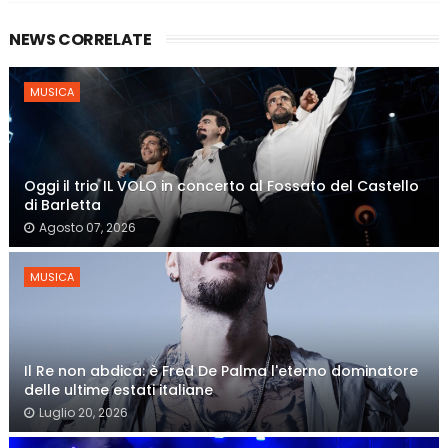
NEWS CORRELATE
MUSICA
Oggi il trio IL VOLO in concerto al Fossato del Castello
di Barletta
Agosto 07, 2026
MUSICA
Il Re non abdica: è Fred De Palma l'eterno dominatore
delle ultime estati italiane
Luglio 20, 2026