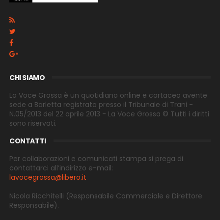
CHI SIAMO
La Voce Grossa è un quotidiano online e cartaceo avente
sede a Barletta registrato presso il Tribunale di Trani -
N.05/2013 del 22 aprile 2013 - La Voce Grossa © Tutti i diritti
sono riservati.
CONTATTI
Per collaborazioni e comunicati stampa si prega di
contattarci all’indirizzo e-
mail:
lavocegrossa@libero.it
Nicola Ricchitelli
(Responsabile Commerciale e Direttore
Responsabile).