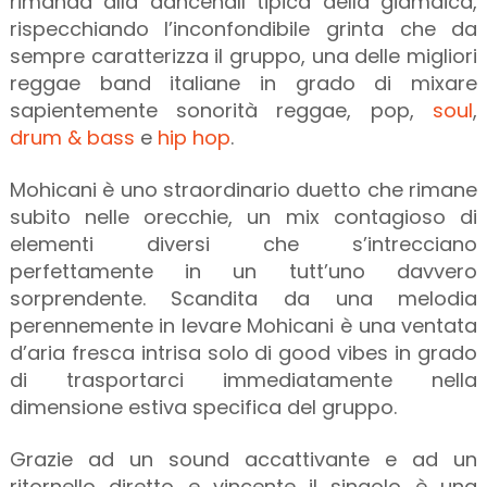
rimanda alla dancehall tipica della giamaica,
rispecchiando l’inconfondibile grinta che da
sempre caratterizza il gruppo, una delle migliori
reggae band italiane in grado di mixare
sapientemente sonorità reggae, pop,
soul
,
drum & bass
e
hip hop
.
Mohicani è uno straordinario duetto che rimane
subito nelle orecchie, un mix contagioso di
elementi diversi che s’intrecciano
perfettamente in un tutt’uno davvero
sorprendente. Scandita da una melodia
perennemente in levare Mohicani è una ventata
d’aria fresca intrisa solo di good vibes in grado
di trasportarci immediatamente nella
dimensione estiva specifica del gruppo.
Grazie ad un sound accattivante e ad un
ritornello diretto e vincente il singolo è una