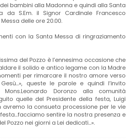
dei bambini alla Madonna e quindi alla Santa
ta da S.Em. il Signor Cardinale Francesco
a Messa delle ore 20.00.
amenti con la Santa Messa di ringraziamento
tissima del Pozzo è l’ennesima occasione che
saldare il solido e antico legame con la Madre
momenti per rimarcare il nostro amore verso
esù…», queste le parole e quindi l’invito
ale Mons.Leonardo Doronzo alla comunità
uito quelle del Presidente della festa, Luigi
 avremo la consueta processione per le vie
festa…facciamo sentire la nostra presenza e
l Pozzo nei giorni a Lei dedicati…».