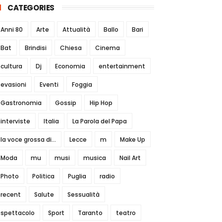
CATEGORIES
Anni 80
Arte
Attualità
Ballo
Bari
Bat
Brindisi
Chiesa
Cinema
cultura
Dj
Economia
entertainment
evasioni
Eventi
Foggia
Gastronomia
Gossip
Hip Hop
interviste
Italia
La Parola del Papa
la voce grossa di...
Lecce
m
Make Up
Moda
mu
musi
musica
Nail Art
Photo
Politica
Puglia
radio
recent
Salute
Sessualità
spettacolo
Sport
Taranto
teatro