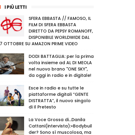
I PIÙ LETTI
SFERA EBBASTA // FAMOSO, IL
FILM DI SFERA EBBASTA
DIRETTO DA PEPSY ROMANOFF,
DISPONIBILE WORLDWIDE DAL
7 OTTOBRE SU AMAZON PRIME VIDEO
DODI BATTAGLIA: per la prima
volta insieme ad AL DI MEOLA
nel nuovo brano "ONE SKY",
da oggi in radio e in digitale!
Esce in radio e su tutte le
piattaforme digitali “GENTE
DISTRATTA”, il nuovo singolo
di Il Pretesto
La Voce Grossa di…Danila
Cattani(intervista):«Bodybuil
der? Sono sì muscolosa, ma