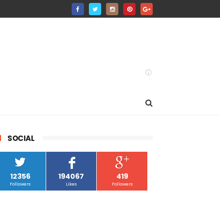
SOCIAL
12356
194067
419
Followers
Likes
Followers