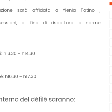
azione sarà affidata a Ylenia Totino ,
essioni, al fine di rispettare le norme
é: h13.30 – h14.30
é: h16.30 – h17.30
interno del défilé saranno: