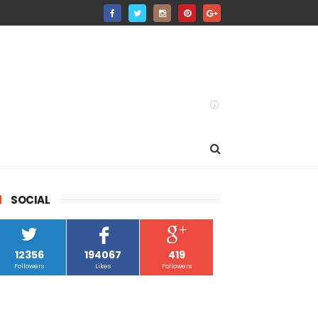
SOCIAL
12356
194067
419
Followers
Likes
Followers