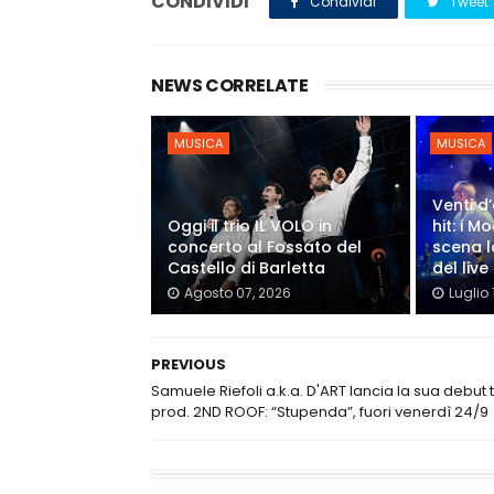
CONDIVIDI
Condividi
Tweet
NEWS CORRELATE
MUSICA
MUSICA
Venti d’
Oggi il trio IL VOLO in
hit: i 
concerto al Fossato del
scena l
Castello di Barletta
del live
Agosto 07, 2026
Luglio 
PREVIOUS
Samuele Riefoli a.k.a. D'ART lancia la sua debut 
prod. 2ND ROOF: “Stupenda”, fuori venerdì 24/9