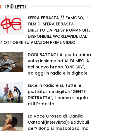
I PIÙ LETTI
SFERA EBBASTA // FAMOSO, IL
FILM DI SFERA EBBASTA
DIRETTO DA PEPSY ROMANOFF,
DISPONIBILE WORLDWIDE DAL
7 OTTOBRE SU AMAZON PRIME VIDEO
DODI BATTAGLIA: per la prima
volta insieme ad AL DI MEOLA
nel nuovo brano "ONE SKY",
da oggi in radio e in digitale!
Esce in radio e su tutte le
piattaforme digitali “GENTE
DISTRATTA”, il nuovo singolo
di Il Pretesto
La Voce Grossa di…Danila
Cattani(intervista):«Bodybuil
der? Sono sì muscolosa, ma