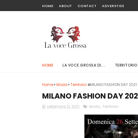
HOME
ABOUT
CONTACT
ADVERSTISE
HOME
LA VOCE GROSSA DI....
TERRITORIO
Home
Moda
Territorio
MILANO FASHION DAY 202
MILANO FASHION DAY 20
settembre 21, 2021
Moda
,
Territorio