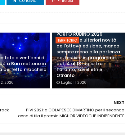
Condividi
Pinterest
PORTO RUBINO 2026:
Annunciate ulteriori novità
TERRITORIO
dell'ottava edizione, manca
sempre meno alla partenza
estate e vent’anni di
del festival in programma
Modà a Bari mettono in
dal 14 al 18 luglio tra
a perfetta macchina
Taranto, Savelletri e
Otranto
12, 2026
Luglio 11, 2026
NEXT
track
PIVI 2021: a COLAPESCE DIMARTINO per il secondo
anno di fila il premio MIGLIOR VIDEOCLIP INDIPENDENTE