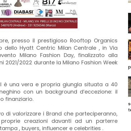
re, presso il prestigioso Rooftop Organics
o dello Hyatt Centric Milan Centrale , in Via
’evento Milano Fashion Day, finalizzato alla
oni 2021/2022 durante la Milano Fashion Week
p
l è una vera e propria giungla situata a 40
meneghino con un background d’eccezione: il
o finanziario.
s
t
vo di valorizzare i Brand che parteciperanno,
e proprie creazioni davanti ad un parterre
tampa , buyers, influencer e celebrities .