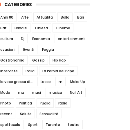
CATEGORIES
Anni 80
Arte
Attualità
Ballo
Bari
Bat
Brindisi
Chiesa
Cinema
cultura
Dj
Economia
entertainment
evasioni
Eventi
Foggia
Gastronomia
Gossip
Hip Hop
interviste
Italia
La Parola del Papa
la voce grossa di...
Lecce
m
Make Up
Moda
mu
musi
musica
Nail Art
Photo
Politica
Puglia
radio
recent
Salute
Sessualità
spettacolo
Sport
Taranto
teatro