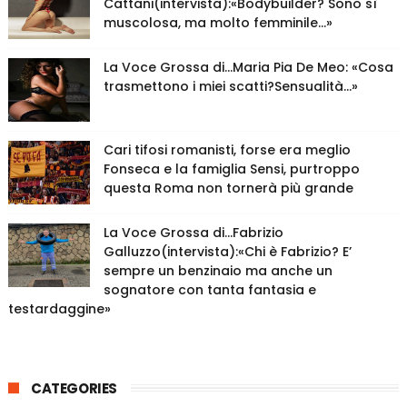
Cattani(intervista):«Bodybuilder? Sono sì
muscolosa, ma molto femminile…»
La Voce Grossa di…Maria Pia De Meo: «Cosa
trasmettono i miei scatti?Sensualità…»
Cari tifosi romanisti, forse era meglio
Fonseca e la famiglia Sensi, purtroppo
questa Roma non tornerà più grande
La Voce Grossa di…Fabrizio
Galluzzo(intervista):«Chi è Fabrizio? E’
sempre un benzinaio ma anche un
sognatore con tanta fantasia e
testardaggine»
CATEGORIES