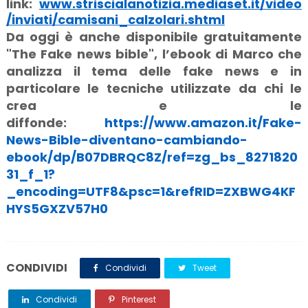
link:
www.striscialanotizia.mediaset.it/video
/inviati/camisani_calzolari.shtml
Da oggi è anche disponibile gratuitamente
"The Fake news bible", l’ebook di Marco che
analizza il tema delle fake news e in
particolare le tecniche utilizzate da chi le
crea e le
diffonde:
https://www.amazon.it/Fake-
News-Bible-diventano-cambiando-
ebook/dp/B07DBRQC8Z/ref=zg_bs_8271820
31_f_1?
_encoding=UTF8&psc=1&refRID=ZXBWG4KF
HYS5GXZV57H0
CONDIVIDI
Condividi
Tweet
Condividi
Pinterest