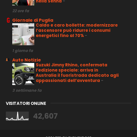
nella Senna
-
22 ore fa
Giornale di Puglia
Caldo e caro bollette: modernizzare
l’ascensore può ridurre i consumi
energetici fino al 70%
-
1 giorno fa
Auto Notizie
Suzuki Jimny Rhino, confermata
l’edizione speciale: arriva in
Australia il fuoristrada dedicato agli
appassionati dell’avventura
-
3 settimane fa
VISITATORI ONLINE
42,607