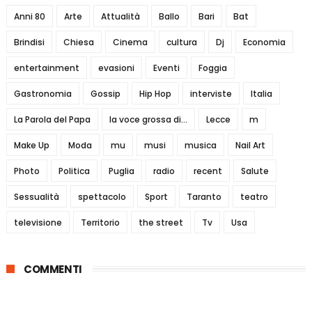
Anni 80
Arte
Attualità
Ballo
Bari
Bat
Brindisi
Chiesa
Cinema
cultura
Dj
Economia
entertainment
evasioni
Eventi
Foggia
Gastronomia
Gossip
Hip Hop
interviste
Italia
La Parola del Papa
la voce grossa di...
Lecce
m
Make Up
Moda
mu
musi
musica
Nail Art
Photo
Politica
Puglia
radio
recent
Salute
Sessualità
spettacolo
Sport
Taranto
teatro
televisione
Territorio
the street
Tv
Usa
COMMENTI