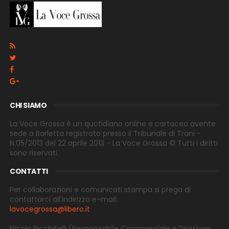
CHI SIAMO
La Voce Grossa è un quotidiano online e cartaceo avente
sede a Barletta registrato presso il Tribunale di Trani -
N.05/2013 del 22 aprile 2013 - La Voce Grossa © Tutti i diritti
sono riservati.
CONTATTI
Per collaborazioni e comunicati stampa si prega di
contattarci all’indirizzo e-
mail:
lavocegrossa@libero.it
Nicola Ricchitelli
(Responsabile Commerciale e Direttore