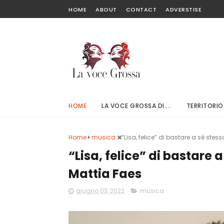
HOME
ABOUT
CONTACT
ADVERSTISE
HOME
LA VOCE GROSSA DI....
TERRITORIO
Home
musica
“Lisa, felice” di bastare a sé stes
“Lisa, felice” di bastare a
Mattia Faes
giugno 03, 2022
musica