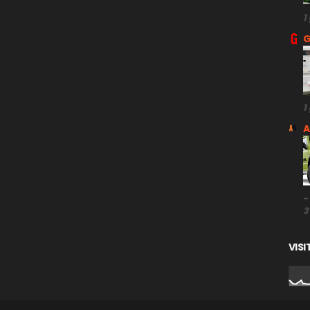
1
G
1
A
-
3
VISI