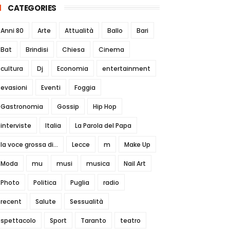
CATEGORIES
Anni 80
Arte
Attualità
Ballo
Bari
Bat
Brindisi
Chiesa
Cinema
cultura
Dj
Economia
entertainment
evasioni
Eventi
Foggia
Gastronomia
Gossip
Hip Hop
interviste
Italia
La Parola del Papa
la voce grossa di...
Lecce
m
Make Up
Moda
mu
musi
musica
Nail Art
Photo
Politica
Puglia
radio
recent
Salute
Sessualità
spettacolo
Sport
Taranto
teatro