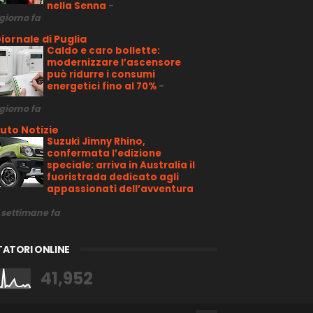
nella Senna
-
 giorno fa
iornale di Puglia
Caldo e caro bollette:
modernizzare l’ascensore
può ridurre i consumi
energetici fino al 70%
-
 giorno fa
uto Notizie
Suzuki Jimny Rhino,
confermata l’edizione
speciale: arriva in Australia il
fuoristrada dedicato agli
appassionati dell’avventura
 settimane fa
TATORI ONLINE
41,952