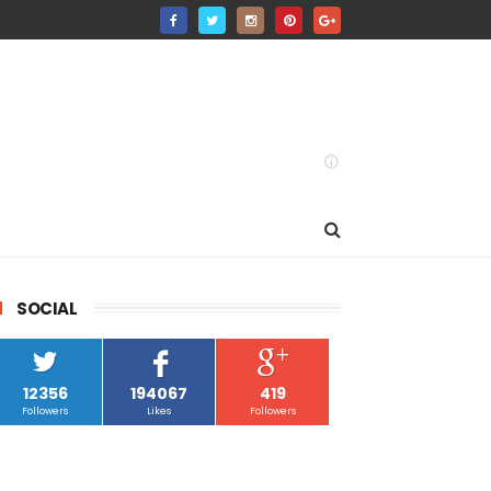
SOCIAL
12356
194067
419
Followers
Likes
Followers