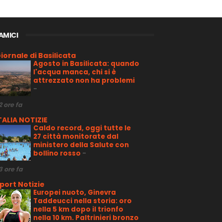
 AMICI
iornale di Basilicata
Agosto in Basilicata: quando
l'acqua manca, chi si è
attrezzato non ha problemi
-
2 ore fa
TALIA NOTIZIE
Caldo record, oggi tutte le
27 città monitorate dal
ministero della Salute con
bollino rosso
-
3 ore fa
port Notizie
Europei nuoto, Ginevra
Taddeucci nella storia: oro
nella 5 km dopo il trionfo
nella 10 km. Paltrinieri bronzo