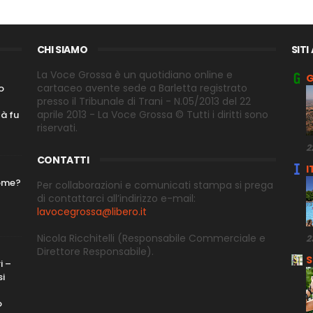
CHI SIAMO
SITI
La Voce Grossa è un quotidiano online e
G
cartaceo avente sede a Barletta registrato
o
presso il Tribunale di Trani - N.05/2013 del 22
aprile 2013 - La Voce Grossa © Tutti i diritti sono
tà fu
riservati.
2
CONTATTI
I
nome?
Per collaborazioni e comunicati stampa si prega
di contattarci all’indirizzo e-
mail:
lavocegrossa@libero.it
Nicola Ricchitelli
(Responsabile Commerciale e
2
Direttore
Responsabile).
S
i –
si
o