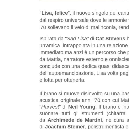
“
Lisa, felice
”, il nuovo singolo del ca
dal respiro universale dove le armonie 
'70 sollevano il velo di malinconia, ren
Ispirata da "
Sad Lisa"
di
Cat Stevens
l
un'amica intrappolata in una relazione m
immediato ma anzi è un percorso che p
da Mattia, narratore esterno e onniscient
conclude con una dedica quasi didascal
dell’autoemancipazione, Lisa volta pagin
e lotta per ottenerla.
Il brano si muove disinvolto su una ba
acustica originale anni '70 con cui Ma
"
Harvest
" di
Neil Young
. Il brano è i
suonare tutti gli strumenti (chitarr
da
Archimede de Martini
, ne cura a
di
Joachim Steiner
, polistrumentista 