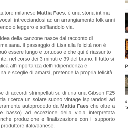
ntautore milanese
Mattia Faes
, è una storia intima
vocali intrecciandosi ad un arrangiamento folk anni
dendolo leggero e soffiandolo via.
’idea della canzone nasce dal racconto di
alsana. Il passaggio di Lisa alla felicità non è
uò essere lungo e tortuoso e che qui è riassunto
e, nel corso dei 3 minuti e 39 del brano. Il tutto si
p
ica all’importanza dell’indipendenza e
a e sceglie di amarsi, pretende la propria felicità
se di accordi strimpellati su di una una Gibson F25
ttia ricerca un solare suono vintage ispirandosi ad
s
nteramente autoprodotto da
Mattia Faes
che oltre a
t
a e basso) ad eccezione della viola interpretata
nche produzione e finalizzazione con il supporto
e produttore italo/danese.