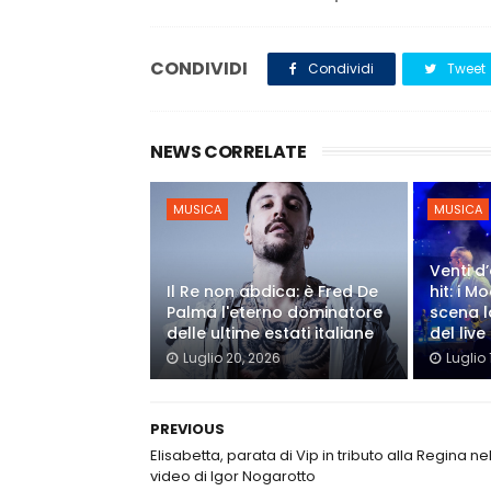
CONDIVIDI
Condividi
Tweet
NEWS CORRELATE
MUSICA
MUSICA
Venti d’
Il Re non abdica: è Fred De
hit: i 
Palma l'eterno dominatore
scena l
delle ultime estati italiane
del live
Luglio 20, 2026
Luglio 
PREVIOUS
Elisabetta, parata di Vip in tributo alla Regina ne
video di Igor Nogarotto