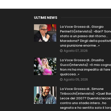
ULTIME NEWS
La Voce Grossa di…Giorgio
Perinetti(intervista): «Bari? Son
stato a un passo dal ritorno...
Maradona? Dirgli della positivi
una punizione enorme…»
Agosto 07, 2026
La Voce Grossa di…Drusilla
Gucci(intervista): «Il mio cog
Non mi ha mai impedito di fare
qualcosa…»
Agosto 05, 2026
La Voce Grossa di…Simone
Tiribocchi(intervista): «Quel Bar
Lecce del 2007? Duemila lecce
contro uno stadio intero...ho
segnato e ho sentito solo il lor