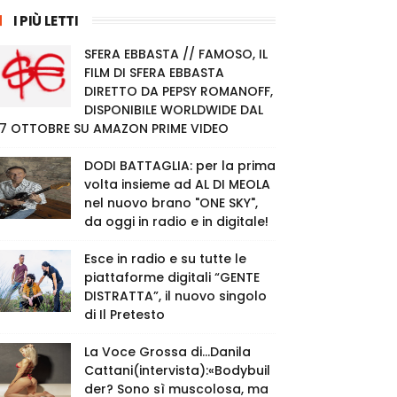
I PIÙ LETTI
SFERA EBBASTA // FAMOSO, IL
FILM DI SFERA EBBASTA
DIRETTO DA PEPSY ROMANOFF,
DISPONIBILE WORLDWIDE DAL
7 OTTOBRE SU AMAZON PRIME VIDEO
DODI BATTAGLIA: per la prima
volta insieme ad AL DI MEOLA
nel nuovo brano "ONE SKY",
da oggi in radio e in digitale!
Esce in radio e su tutte le
piattaforme digitali “GENTE
DISTRATTA”, il nuovo singolo
di Il Pretesto
La Voce Grossa di…Danila
Cattani(intervista):«Bodybuil
der? Sono sì muscolosa, ma