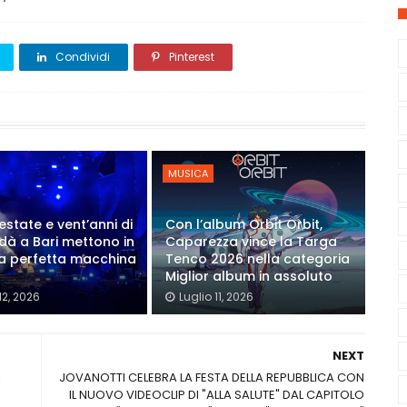
Condividi
Pinterest
MUSICA
estate e vent’anni di
Con l’album Orbit Orbit,
Modà a Bari mettono in
Caparezza vince la Targa
a perfetta macchina
Tenco 2026 nella categoria
Miglior album in assoluto
12, 2026
Luglio 11, 2026
NEXT
l
JOVANOTTI CELEBRA LA FESTA DELLA REPUBBLICA CON
IL NUOVO VIDEOCLIP DI "ALLA SALUTE" DAL CAPITOLO