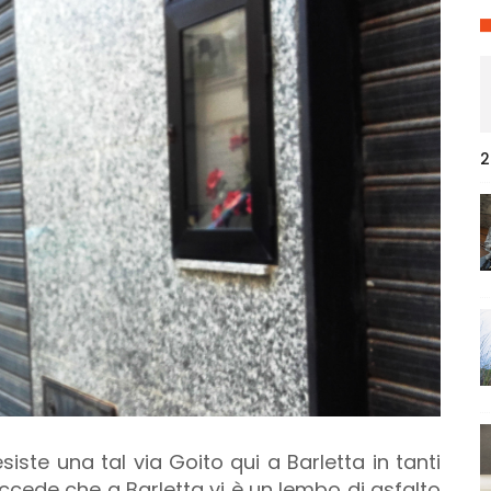
2
esiste una tal via Goito qui a Barletta in tanti
cede che a Barletta vi è un lembo di asfalto