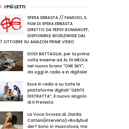
I PIÙ LETTI
SFERA EBBASTA // FAMOSO, IL
FILM DI SFERA EBBASTA
DIRETTO DA PEPSY ROMANOFF,
DISPONIBILE WORLDWIDE DAL
7 OTTOBRE SU AMAZON PRIME VIDEO
DODI BATTAGLIA: per la prima
volta insieme ad AL DI MEOLA
nel nuovo brano "ONE SKY",
da oggi in radio e in digitale!
Esce in radio e su tutte le
piattaforme digitali “GENTE
DISTRATTA”, il nuovo singolo
di Il Pretesto
La Voce Grossa di…Danila
Cattani(intervista):«Bodybuil
der? Sono sì muscolosa, ma