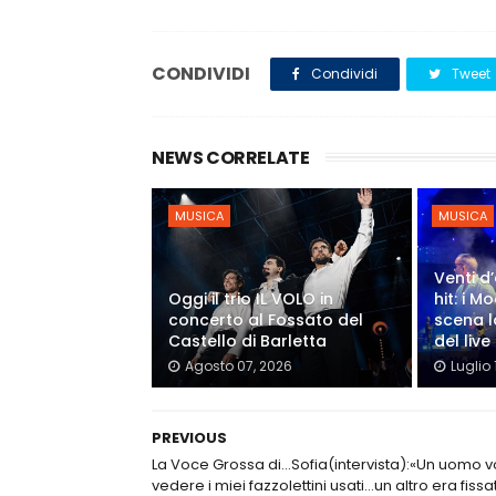
CONDIVIDI
Condividi
Tweet
NEWS CORRELATE
MUSICA
MUSICA
Venti d’
Oggi il trio IL VOLO in
hit: i 
concerto al Fossato del
scena l
Castello di Barletta
del live
Agosto 07, 2026
Luglio 
PREVIOUS
La Voce Grossa di…Sofia(intervista):«Un uomo 
vedere i miei fazzolettini usati…un altro era fissa