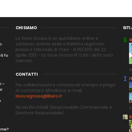
CHI SIAMO
SITI
La Voce Grossa è un quotidiano online e
G
cartaceo avente sede a Barletta registrato
o
presso il Tribunale di Trani - N.05/2013 del 22
aprile 2013 - La Voce Grossa © Tutti i diritti sono
tà fu
riservati.
1
CONTATTI
I
i –
Per collaborazioni e comunicati stampa si prega
si
di contattarci all’indirizzo e-
mail:
lavocegrossa@libero.it
o
Nicola Ricchitelli
(Responsabile Commerciale e
1
Direttore
Responsabile).
S
nome?