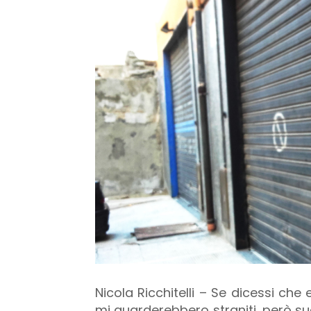
Nicola Ricchitelli – Se dicessi che 
mi guarderebbero straniti…però suc