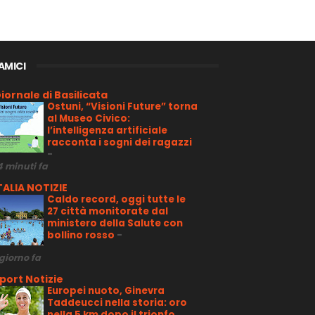
 AMICI
iornale di Basilicata
Ostuni, “Visioni Future” torna
al Museo Civico:
l’intelligenza artificiale
racconta i sogni dei ragazzi
-
4 minuti fa
TALIA NOTIZIE
Caldo record, oggi tutte le
27 città monitorate dal
ministero della Salute con
bollino rosso
-
 giorno fa
port Notizie
Europei nuoto, Ginevra
Taddeucci nella storia: oro
nella 5 km dopo il trionfo