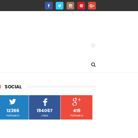
SOCIAL
12356
194067
419
Followers
Likes
Followers