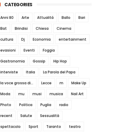
CATEGORIES
Anni 80
Arte
Attualità
Ballo
Bari
Bat
Brindisi
Chiesa
Cinema
cultura
Dj
Economia
entertainment
evasioni
Eventi
Foggia
Gastronomia
Gossip
Hip Hop
interviste
Italia
La Parola del Papa
la voce grossa di...
Lecce
m
Make Up
Moda
mu
musi
musica
Nail Art
Photo
Politica
Puglia
radio
recent
Salute
Sessualità
spettacolo
Sport
Taranto
teatro