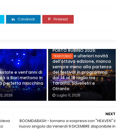
Condividi
Pinterest
PORTO RUBINO 2026:
Annunciate ulteriori novità
TERRITORIO
dell'ottava edizione, manca
sempre meno alla partenza
estate e vent’anni di
del festival in programma
Modà a Bari mettono in
dal 14 al 18 luglio tra
a perfetta macchina
Taranto, Savelletri e
Otranto
12, 2026
Luglio 11, 2026
NEXT
voleva
BOOMDABASH - tornano a sorpresa con "HEAVEN" il
to
nuovo singolo da Venerdì 9 DICEMBRE disponibile in