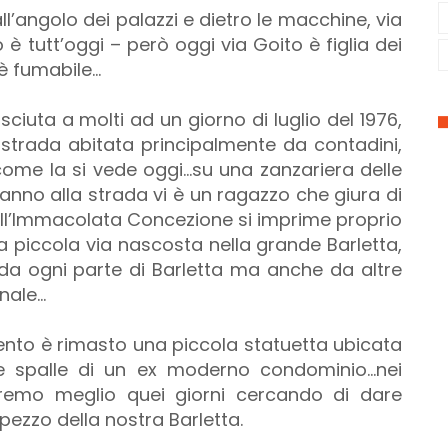
ll’angolo dei palazzi e dietro le macchine, via
è tutt’oggi – però oggi via Goito è figlia dei
 è fumabile…
iuta a molti ad un giorno di luglio del 1976,
strada abitata principalmente da contadini,
ome la si vede oggi…su una zanzariera delle
danno alla strada vi è un ragazzo che giura di
ell’Immacolata Concezione si imprime proprio
la piccola via nascosta nella grande Barletta,
o da ogni parte di Barletta ma anche da altre
onale…
ento è rimasto una piccola statuetta ubicata
lle spalle di un ex moderno condominio…nei
eremo meglio quei giorni cercando di dare
pezzo della nostra Barletta.