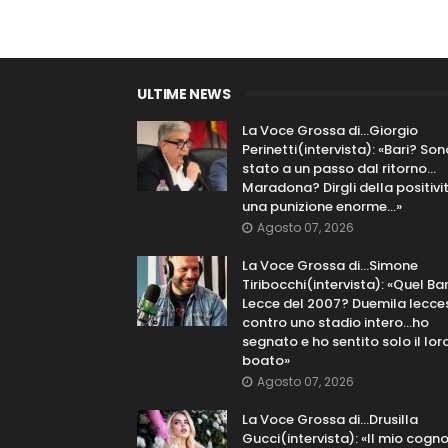
ULTIME NEWS
La Voce Grossa di…Giorgio
Perinetti(intervista): «Bari? Son
stato a un passo dal ritorno...
Maradona? Dirgli della positivi
una punizione enorme…»
Agosto 07, 2026
La Voce Grossa di…Simone
Tiribocchi(intervista): «Quel Bar
Lecce del 2007? Duemila lecce
contro uno stadio intero...ho
segnato e ho sentito solo il lor
boato»
Agosto 07, 2026
La Voce Grossa di…Drusilla
Gucci(intervista): «Il mio cog