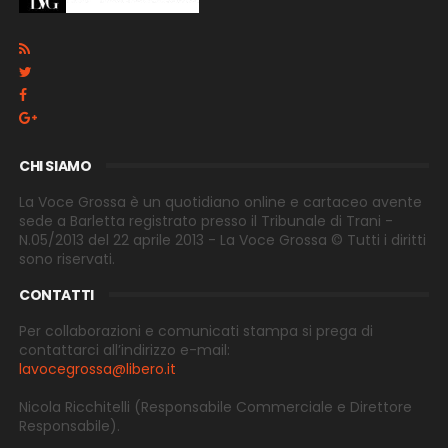
CHI SIAMO
La Voce Grossa è un quotidiano online e cartaceo avente
sede a Barletta registrato presso il Tribunale di Trani -
N.05/2013 del 22 aprile 2013 - La Voce Grossa © Tutti i diritti
sono riservati.
CONTATTI
Per collaborazioni e comunicati stampa si prega di
contattarci all’indirizzo e-
mail:
lavocegrossa@libero.it
Nicola Ricchitelli
(Responsabile Commerciale e Direttore
Responsabile).