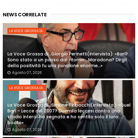
NEWS CORRELATE
LA VOCE GROSSA DI...
La Voce Grossa di…Giorgio Perinetti(intervista): «Bari?
Sono stato a un passo dal ritorno... Maradona? Dirgli
della positività fu una punizione enorme…»
Agosto 07, 2026
LA VOCE GROSSA DI...
La Voce Grossa di…Simone Tiribocchi(intervista): «Quel
Bari – Lecce del 2007? Duemila leccesi contro uno
stadio intero...ho segnato e ho sentito solo il loro
boato»
Agosto 07, 2026