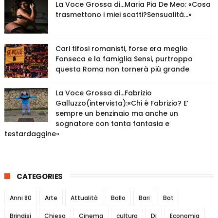
La Voce Grossa di…Maria Pia De Meo: «Cosa
trasmettono i miei scatti?Sensualità…»
Cari tifosi romanisti, forse era meglio
Fonseca e la famiglia Sensi, purtroppo
questa Roma non tornerà più grande
La Voce Grossa di…Fabrizio
Galluzzo(intervista):«Chi è Fabrizio? E’
sempre un benzinaio ma anche un
sognatore con tanta fantasia e
testardaggine»
CATEGORIES
Anni 80
Arte
Attualità
Ballo
Bari
Bat
Brindisi
Chiesa
Cinema
cultura
Dj
Economia