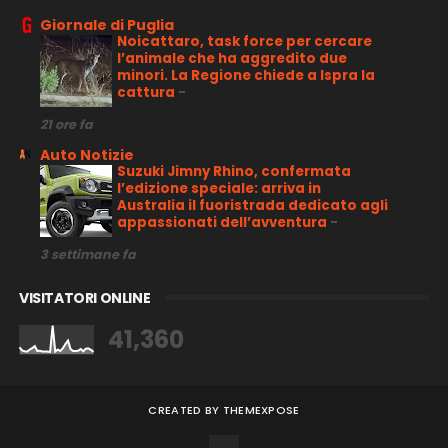
Giornale di Puglia
Noicattaro, task force per cercare
l’animale che ha aggredito due
minori. La Regione chiede a Ispra la
cattura
-
21 ore fa
Auto Notizie
Suzuki Jimny Rhino, confermata
l’edizione speciale: arriva in
Australia il fuoristrada dedicato agli
appassionati dell’avventura
-
3 settimane fa
VISITATORI ONLINE
41,360
CREATED BY
THEMEXPOSE