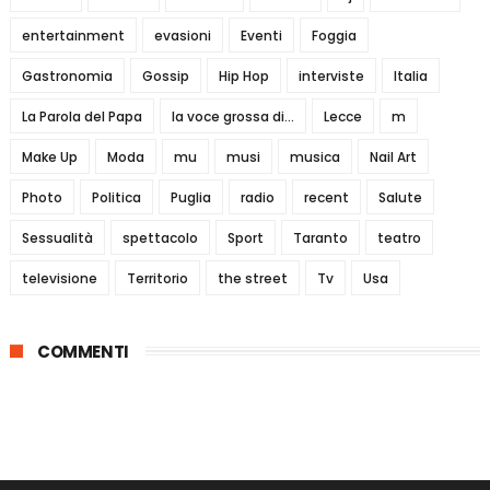
entertainment
evasioni
Eventi
Foggia
Gastronomia
Gossip
Hip Hop
interviste
Italia
La Parola del Papa
la voce grossa di...
Lecce
m
Make Up
Moda
mu
musi
musica
Nail Art
Photo
Politica
Puglia
radio
recent
Salute
Sessualità
spettacolo
Sport
Taranto
teatro
televisione
Territorio
the street
Tv
Usa
COMMENTI