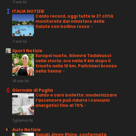
7 ore fa
ITALIA NOTIZIE
Caldo record, oggi tutte le 27 città
monitorate dal ministero della
Salute con bollino rosso
-
7 ore fa
Sport Notizie
Europei nuoto, Ginevra Taddeucci
nella storia: oro nella 5 km dopo il
trionfo nella 10 km. Paltrinieri bronzo
nella Senna
-
16 ore fa
Giornale di Puglia
Caldo e caro bollette: modernizzare
l’ascensore può ridurre i consumi
energetici fino al 70%
-
1 giorno fa
Auto Notizie
Suzuki Jimny Rhino, confermata