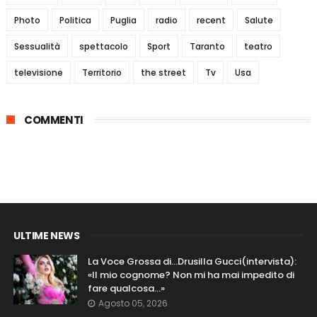
Photo
Politica
Puglia
radio
recent
Salute
Sessualità
spettacolo
Sport
Taranto
teatro
televisione
Territorio
the street
Tv
Usa
COMMENTI
ULTIME NEWS
La Voce Grossa di…Drusilla Gucci(intervista):
«Il mio cognome? Non mi ha mai impedito di
fare qualcosa…»
Agosto 05, 2026