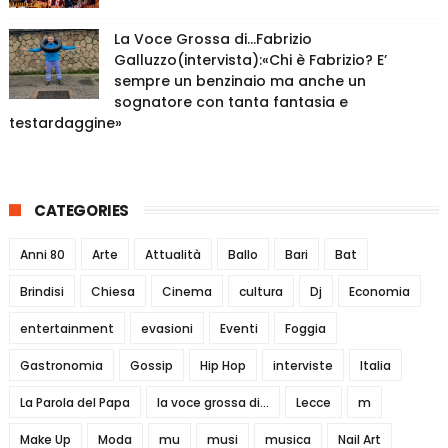
La Voce Grossa di…Fabrizio
Galluzzo(intervista):«Chi è Fabrizio? E’
sempre un benzinaio ma anche un
sognatore con tanta fantasia e
testardaggine»
CATEGORIES
Anni 80
Arte
Attualità
Ballo
Bari
Bat
Brindisi
Chiesa
Cinema
cultura
Dj
Economia
entertainment
evasioni
Eventi
Foggia
Gastronomia
Gossip
Hip Hop
interviste
Italia
La Parola del Papa
la voce grossa di...
Lecce
m
Make Up
Moda
mu
musi
musica
Nail Art