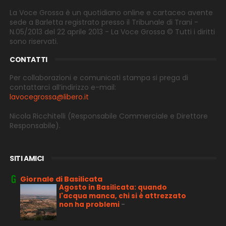
La Voce Grossa è un quotidiano online e cartaceo avente
sede a Barletta registrato presso il Tribunale di Trani -
N.05/2013 del 22 aprile 2013 - La Voce Grossa © Tutti i diritti
sono riservati.
CONTATTI
Per collaborazioni e comunicati stampa si prega di
contattarci all’indirizzo e-
mail:
lavocegrossa@libero.it
Nicola Ricchitelli
(Responsabile Commerciale e Direttore
Responsabile).
SITI AMICI
Giornale di Basilicata
Agosto in Basilicata: quando
l'acqua manca, chi si è attrezzato
non ha problemi
-