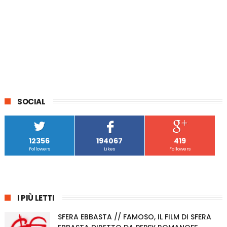
SOCIAL
12356
194067
419
Followers
Likes
Followers
I PIÙ LETTI
SFERA EBBASTA // FAMOSO, IL FILM DI SFERA