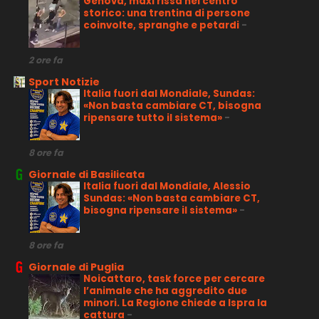
Genova, maxi rissa nel centro
storico: una trentina di persone
coinvolte, spranghe e petardi
-
2 ore fa
Sport Notizie
Italia fuori dal Mondiale, Sundas:
«Non basta cambiare CT, bisogna
ripensare tutto il sistema»
-
8 ore fa
Giornale di Basilicata
Italia fuori dal Mondiale, Alessio
Sundas: «Non basta cambiare CT,
bisogna ripensare il sistema»
-
8 ore fa
Giornale di Puglia
Noicattaro, task force per cercare
l’animale che ha aggredito due
minori. La Regione chiede a Ispra la
cattura
-