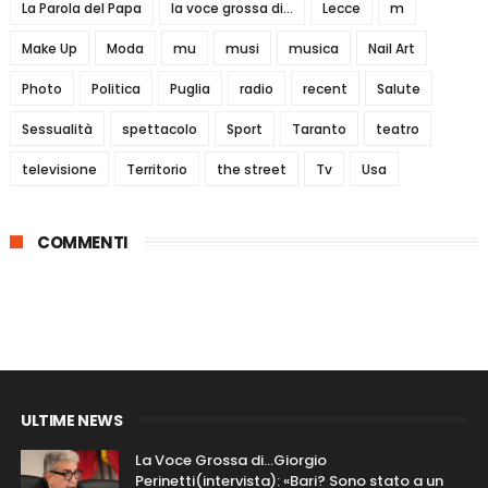
La Parola del Papa
la voce grossa di...
Lecce
m
Make Up
Moda
mu
musi
musica
Nail Art
Photo
Politica
Puglia
radio
recent
Salute
Sessualità
spettacolo
Sport
Taranto
teatro
televisione
Territorio
the street
Tv
Usa
COMMENTI
ULTIME NEWS
La Voce Grossa di…Giorgio
Perinetti(intervista): «Bari? Sono stato a un