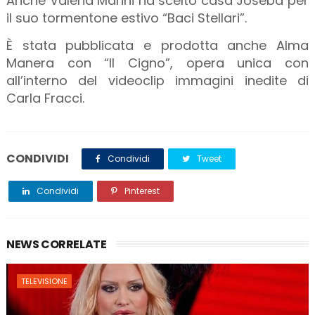
Anche Valeria Marini ha scelto casa Joseba per
il suo tormentone estivo “Baci Stellari”.
È stata pubblicata e prodotta anche Alma
Manera con “Il Cigno”, opera unica con
all’interno del videoclip immagini inedite di
Carla Fracci.
CONDIVIDI
Condividi
Tweet
Condividi
Pinterest
NEWS CORRELATE
TELEVISIONE