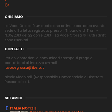
CHI SIAMO
La Voce Grossa è un quotidiano online e cartaceo avente
sede a Barletta registrato presso il Tribunale di Trani -
N.05/2013 del 22 aprile 2013 - La Voce Grossa © Tutti i diritti
sono riservati.
CONTATTI
Per collaborazioni e comunicati stampa si prega di
contattarci all’indirizzo e-
mail:
lavocegrossa@libero.it
Nicola Ricchitelli
(Responsabile Commerciale e Direttore
Responsabile).
SITI AMICI
ITALIA NOTIZIE