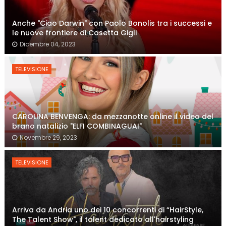
Anche "Ciao Darwin" con Paolo Bonolis tra i successi e
le nuove frontiere di Cosetta Gigli
Dicembre 04, 2023
TELEVISIONE
CAROLINA BENVENGA: da mezzanotte online il video del
brano natalizio "ELFI COMBINAGUAI"
Novembre 29, 2023
TELEVISIONE
Arriva da Andria uno dei 10 concorrenti di “HairStyle,
The Talent Show", il talent dedicato all'hairstyling