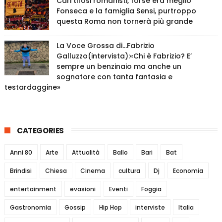
Cari tifosi romanisti, forse era meglio
Fonseca e la famiglia Sensi, purtroppo
questa Roma non tornerà più grande
La Voce Grossa di…Fabrizio
Galluzzo(intervista):«Chi è Fabrizio? E’
sempre un benzinaio ma anche un
sognatore con tanta fantasia e
testardaggine»
CATEGORIES
Anni 80
Arte
Attualità
Ballo
Bari
Bat
Brindisi
Chiesa
Cinema
cultura
Dj
Economia
entertainment
evasioni
Eventi
Foggia
Gastronomia
Gossip
Hip Hop
interviste
Italia