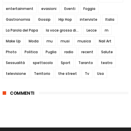
entertainment
evasioni
Eventi
Foggia
Gastronomia
Gossip
Hip Hop
interviste
Italia
La Parola del Papa
la voce grossa di...
Lecce
m
Make Up
Moda
mu
musi
musica
Nail Art
Photo
Politica
Puglia
radio
recent
Salute
Sessualità
spettacolo
Sport
Taranto
teatro
televisione
Territorio
the street
Tv
Usa
COMMENTI