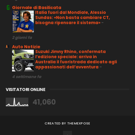
Giornale di Basilicata
Italia fuori dal Mondiale, Alessio
Sundas: «Non basta cambiare CT,
bisogna ripensare il sistema»
-
2 giorni fa
Auto Notizie
Suzuki Jimny Rhino, confermata
l’edizione speciale: arriva in
Australia il fuoristrada dedicato agli
appassionati dell’avventura
-
4 settimane fa
VISITATORI ONLINE
41,060
CREATED BY
THEMEXPOSE