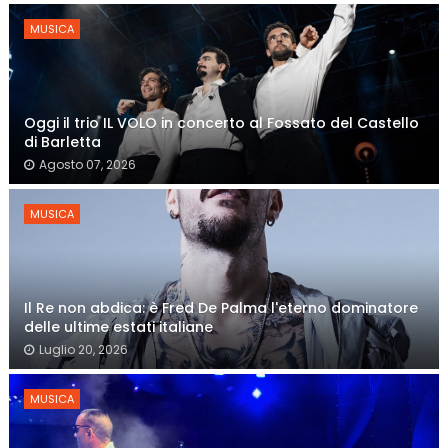
MUSICA
Oggi il trio IL VOLO in concerto al Fossato del Castello
di Barletta
Agosto 07, 2026
MUSICA
Il Re non abdica: è Fred De Palma l'eterno dominatore
delle ultime estati italiane
Luglio 20, 2026
MUSICA