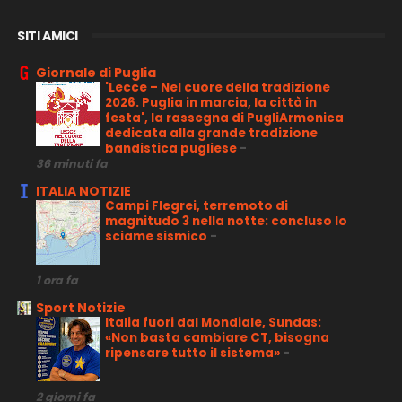
SITI AMICI
Giornale di Puglia
'Lecce – Nel cuore della tradizione
2026. Puglia in marcia, la città in
festa', la rassegna di PugliArmonica
dedicata alla grande tradizione
bandistica pugliese
-
36 minuti fa
ITALIA NOTIZIE
Campi Flegrei, terremoto di
magnitudo 3 nella notte: concluso lo
sciame sismico
-
1 ora fa
Sport Notizie
Italia fuori dal Mondiale, Sundas:
«Non basta cambiare CT, bisogna
ripensare tutto il sistema»
-
2 giorni fa