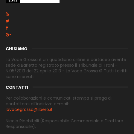
CHI SIAMO
La Voce Grossa è un quotidiano online e cartaceo avente
sede a Barletta registrato presso il Tribunale di Trani -
N.05/2013 del 22 aprile 2013 - La Voce Grossa © Tutti i diritti
sono riservati.
CONTATTI
Per collaborazioni e comunicati stampa si prega di
contattarci all’indirizzo e-
mail:
lavocegrossa@libero.it
Nicola Ricchitelli
(Responsabile Commerciale e Direttore
Responsabile).