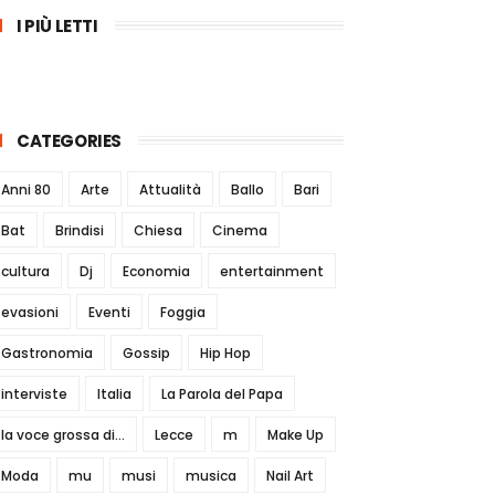
I PIÙ LETTI
CATEGORIES
Anni 80
Arte
Attualità
Ballo
Bari
Bat
Brindisi
Chiesa
Cinema
cultura
Dj
Economia
entertainment
evasioni
Eventi
Foggia
Gastronomia
Gossip
Hip Hop
interviste
Italia
La Parola del Papa
la voce grossa di...
Lecce
m
Make Up
Moda
mu
musi
musica
Nail Art