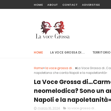
HOME
ABOUT
CONTACT
ADVERSTISE
HOME
LA VOCE GROSSA DI....
TERRITORIO
Home
la voce grossa di...
La Voce Grossa di…Car
napoletana che canta Napoli e la napoletanità»
La Voce Grossa di…Carmen
neomelodica? Sono un ar
Napoli e la napoletanità
marzo 16, 2024
la voce grossa di...