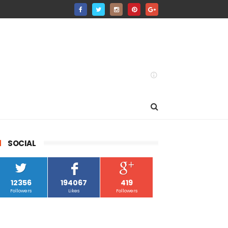
SOCIAL
12356
194067
419
Followers
Likes
Followers