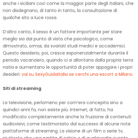
anche i siciliani così come la maggior parte degli italiani, che
non disdegnano, di tanto in tanto, la consultazione di
qualche sito a luce rossa.
D’altro canto, il sesso è un fattore importante per stare
meglio sia dal punto di vista che psicologico, come
dimostrato, ormai, da svariati studi medici e accademici.
Questo desiderio, poi, cresce esponenzialmente durante il
periodo vacanziero, quando ci si allontana dalla propria terra
natia e aumentano le opportunità di poter appagare i propri
desideri:
vai su SexyGuidaItalia se cerchi una escort a Milano
.
Siti di streaming
La televisione, perlomeno per com’era concepita sino a
quindici anni fa, non esiste più. Internet, di fatto, ha
modificato completamente anche la fruizione di contenuti
audiovisivi, come testimoniato dal successo di alcune note
piattaforme di streaming. La visione di un film o serie tv,
piuttosto che una partita di calcio o di qualsivoglia evento