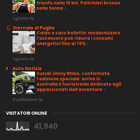
trionfo nella 10 km. Paltrinieri bronzo
nella Senna
-
1 giorno fa
Giornale di Puglia
Caldo e caro bollette: modernizzare
l’ascensore può ridurre i consumi
energetici fino al 70%
-
1 giorno fa
Auto Notizie
Suzuki Jimny Rhino, confermata
l’edizione speciale: arriva in
Australia il fuoristrada dedicato agli
appassionati dell’avventura
-
3 settimane fa
VISITATORI ONLINE
41,940