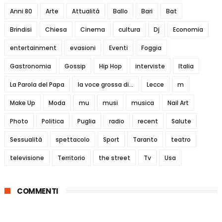
Anni 80
Arte
Attualità
Ballo
Bari
Bat
Brindisi
Chiesa
Cinema
cultura
Dj
Economia
entertainment
evasioni
Eventi
Foggia
Gastronomia
Gossip
Hip Hop
interviste
Italia
La Parola del Papa
la voce grossa di...
Lecce
m
Make Up
Moda
mu
musi
musica
Nail Art
Photo
Politica
Puglia
radio
recent
Salute
Sessualità
spettacolo
Sport
Taranto
teatro
televisione
Territorio
the street
Tv
Usa
COMMENTI