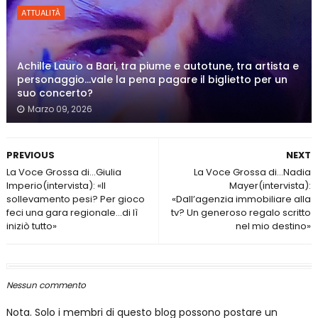
ATTUALITÀ
Achille Lauro a Bari, tra piume e autotune, tra artista e
personaggio…vale la pena pagare il biglietto per un
suo concerto?
Marzo 09, 2026
PREVIOUS
NEXT
La Voce Grossa di…Giulia
La Voce Grossa di…Nadia
Imperio(intervista): «Il
Mayer(intervista):
sollevamento pesi? Per gioco
«Dall’agenzia immobiliare alla
feci una gara regionale…di lì
tv? Un generoso regalo scritto
iniziò tutto»
nel mio destino»
Nessun commento
Nota. Solo i membri di questo blog possono postare un