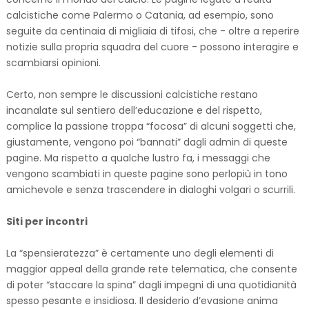
calcistiche come Palermo o Catania, ad esempio, sono
seguite da centinaia di migliaia di tifosi, che - oltre a reperire
notizie sulla propria squadra del cuore - possono interagire e
scambiarsi opinioni.
Certo, non sempre le discussioni calcistiche restano
incanalate sul sentiero dell’educazione e del rispetto,
complice la passione troppa “focosa” di alcuni soggetti che,
giustamente, vengono poi “bannati” dagli admin di queste
pagine. Ma rispetto a qualche lustro fa, i messaggi che
vengono scambiati in queste pagine sono perlopiù in tono
amichevole e senza trascendere in dialoghi volgari o scurrili.
Siti per incontri
La “spensieratezza” è certamente uno degli elementi di
maggior appeal della grande rete telematica, che consente
di poter “staccare la spina” dagli impegni di una quotidianità
spesso pesante e insidiosa. Il desiderio d’evasione anima