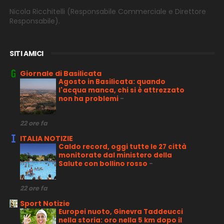
Nicola Ricchitelli
(Responsabile Commerciale e Direttore
Responsabile).
SITI AMICI
Giornale di Basilicata
Agosto in Basilicata: quando
l'acqua manca, chi si è attrezzato
non ha problemi
-
22 ore fa
ITALIA NOTIZIE
Caldo record, oggi tutte le 27 città
monitorate dal ministero della
Salute con bollino rosso
-
22 ore fa
Sport Notizie
Europei nuoto, Ginevra Taddeucci
nella storia: oro nella 5 km dopo il