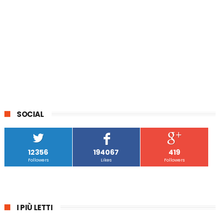
SOCIAL
12356
194067
419
Followers
Likes
Followers
I PIÙ LETTI