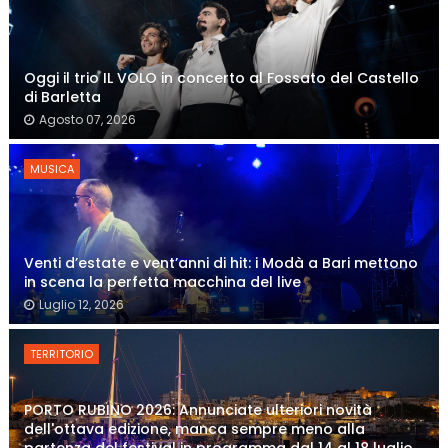
Oggi il trio IL VOLO in concerto al Fossato del Castello
di Barletta
Agosto 07, 2026
MUSICA
Venti d’estate e vent’anni di hit: i Modà a Bari mettono
in scena la perfetta macchina del live
Luglio 12, 2026
TERRITORIO
PORTO RUBINO 2026: Annunciate ulteriori novità
dell'ottava edizione, manca sempre meno alla