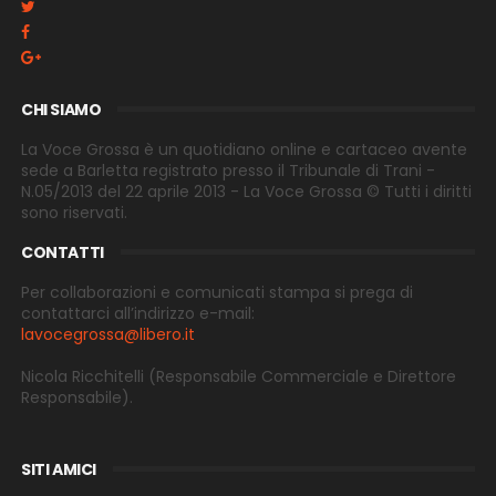
CHI SIAMO
La Voce Grossa è un quotidiano online e cartaceo avente
sede a Barletta registrato presso il Tribunale di Trani -
N.05/2013 del 22 aprile 2013 - La Voce Grossa © Tutti i diritti
sono riservati.
CONTATTI
Per collaborazioni e comunicati stampa si prega di
contattarci all’indirizzo e-
mail:
lavocegrossa@libero.it
Nicola Ricchitelli
(Responsabile Commerciale e Direttore
Responsabile).
SITI AMICI