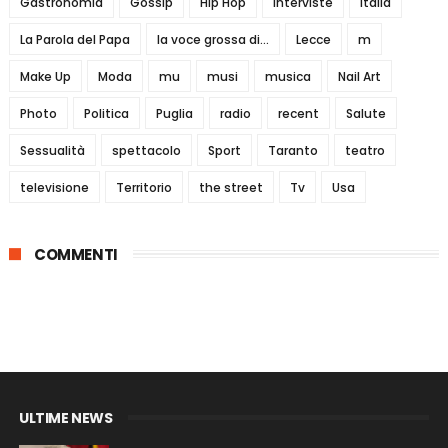
Gastronomia
Gossip
Hip Hop
interviste
Italia
La Parola del Papa
la voce grossa di...
Lecce
m
Make Up
Moda
mu
musi
musica
Nail Art
Photo
Politica
Puglia
radio
recent
Salute
Sessualità
spettacolo
Sport
Taranto
teatro
televisione
Territorio
the street
Tv
Usa
COMMENTI
ULTIME NEWS