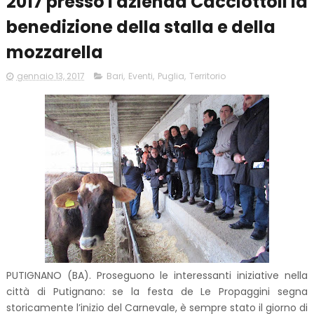
2017 presso l'azienda Cacciottoli la
benedizione della stalla e della
mozzarella
gennaio 13, 2017
Bari
,
Eventi
,
Puglia
,
Territorio
PUTIGNANO (BA). Proseguono le interessanti iniziative nella
città di Putignano: se la festa de Le Propaggini segna
storicamente l’inizio del Carnevale, è sempre stato il giorno di