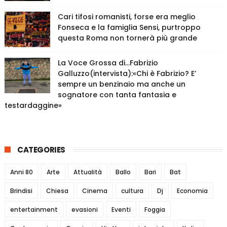
Cari tifosi romanisti, forse era meglio
Fonseca e la famiglia Sensi, purtroppo
questa Roma non tornerà più grande
La Voce Grossa di…Fabrizio
Galluzzo(intervista):«Chi è Fabrizio? E’
sempre un benzinaio ma anche un
sognatore con tanta fantasia e
testardaggine»
CATEGORIES
Anni 80
Arte
Attualità
Ballo
Bari
Bat
Brindisi
Chiesa
Cinema
cultura
Dj
Economia
entertainment
evasioni
Eventi
Foggia