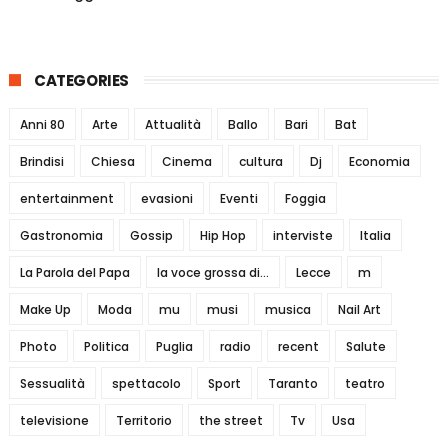
CATEGORIES
Anni 80
Arte
Attualità
Ballo
Bari
Bat
Brindisi
Chiesa
Cinema
cultura
Dj
Economia
entertainment
evasioni
Eventi
Foggia
Gastronomia
Gossip
Hip Hop
interviste
Italia
La Parola del Papa
la voce grossa di...
Lecce
m
Make Up
Moda
mu
musi
musica
Nail Art
Photo
Politica
Puglia
radio
recent
Salute
Sessualità
spettacolo
Sport
Taranto
teatro
televisione
Territorio
the street
Tv
Usa