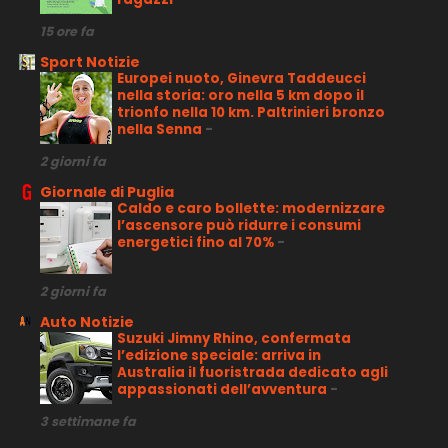
15 ore fa
Sport Notizie
Europei nuoto, Ginevra Taddeucci
nella storia: oro nella 5 km dopo il
trionfo nella 10 km. Paltrinieri bronzo
nella Senna
-
2 giorni fa
Giornale di Puglia
Caldo e caro bollette: modernizzare
l’ascensore può ridurre i consumi
energetici fino al 70%
-
2 giorni fa
Auto Notizie
Suzuki Jimny Rhino, confermata
l’edizione speciale: arriva in
Australia il fuoristrada dedicato agli
appassionati dell’avventura
-
3 settimane fa