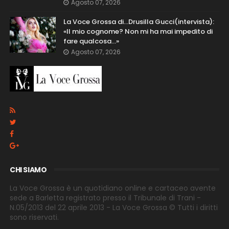
Agosto 07, 2026
La Voce Grossa di…Drusilla Gucci(intervista):
«Il mio cognome? Non mi ha mai impedito di
fare qualcosa…»
Agosto 07, 2026
CHI SIAMO
La Voce Grossa è un quotidiano online e cartaceo avente
sede a Barletta registrato presso il Tribunale di Trani -
N.05/2013 del 22 aprile 2013 - La Voce Grossa © Tutti i diritti
sono riservati.