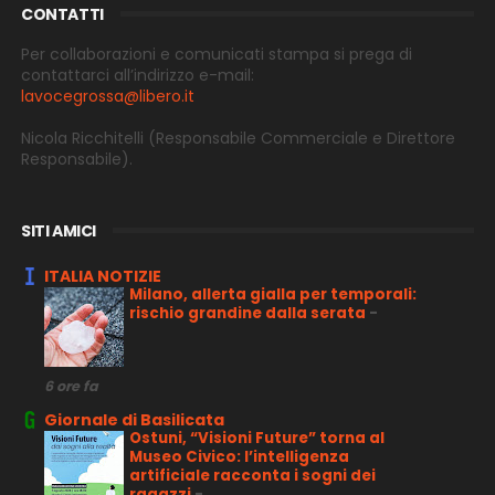
CONTATTI
Per collaborazioni e comunicati stampa si prega di
contattarci all’indirizzo e-
mail:
lavocegrossa@libero.it
Nicola Ricchitelli
(Responsabile Commerciale e Direttore
Responsabile).
SITI AMICI
ITALIA NOTIZIE
Milano, allerta gialla per temporali:
rischio grandine dalla serata
-
6 ore fa
Giornale di Basilicata
Ostuni, “Visioni Future” torna al
Museo Civico: l’intelligenza
artificiale racconta i sogni dei
ragazzi
-