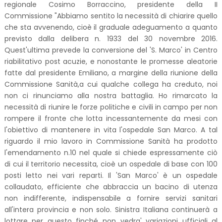
regionale Cosimo Borraccino, presidente della II
Commissione "Abbiamo sentito la necessità di chiarire quello
che sta avvenendo, cioè il graduale adeguamento a quanto
previsto dalla delibera n. 1933 del 30 novembre 2016.
Quest'ultima prevede la conversione del 'S. Marco' in Centro
riabilitativo post acuzie, e nonostante le promesse aleatorie
fatte dal presidente Emiliano, a margine della riunione della
Commissione Sanità,a cui qualche collega ha creduto, noi
non ci rinunciamo alla nostra battaglia. Ho rimarcato la
necessità di riunire le forze politiche e civili in campo per non
rompere il fronte che lotta incessantemente da mesi con
l'obiettivo di mantenere in vita l'ospedale San Marco. A tal
riguardo il mio lavoro in Commissione Sanità ha prodotto
l'emendamento n.10 nel quale si chiede espressamente ciò
di cui il territorio necessita, cioè un ospedale di base con 100
posti letto nei vari reparti. Il 'San Marco' è un ospedale
collaudato, efficiente che abbraccia un bacino di utenza
non indifferente, indispensabile a fornire servizi sanitari
all'intera provincia e non solo. Sinistra Italiana continuerà a
lottare per questo finché non vedra' variazioni ufficiali al