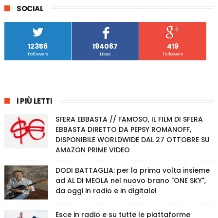
SOCIAL
12356
194067
419
Followers
Likes
Followers
I PIÙ LETTI
SFERA EBBASTA // FAMOSO, IL FILM DI SFERA
EBBASTA DIRETTO DA PEPSY ROMANOFF,
DISPONIBILE WORLDWIDE DAL 27 OTTOBRE SU
AMAZON PRIME VIDEO
DODI BATTAGLIA: per la prima volta insieme
ad AL DI MEOLA nel nuovo brano "ONE SKY",
da oggi in radio e in digitale!
Esce in radio e su tutte le piattaforme