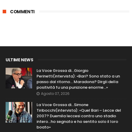
COMMENTI
ULTIME NEWS
La Voce Grossa di…Giorgio
Perinetti(intervista): «Bari? Sono stato a un
passo dal ritorno... Maradona? Dirgli della
positività fu una punizione enorme…»
Agosto 07, 2026
La Voce Grossa di…Simone
Tiribocchi(intervista): «Quel Bari – Lecce del
2007? Duemila leccesi contro uno stadio
intero...ho segnato e ho sentito solo il loro
boato»