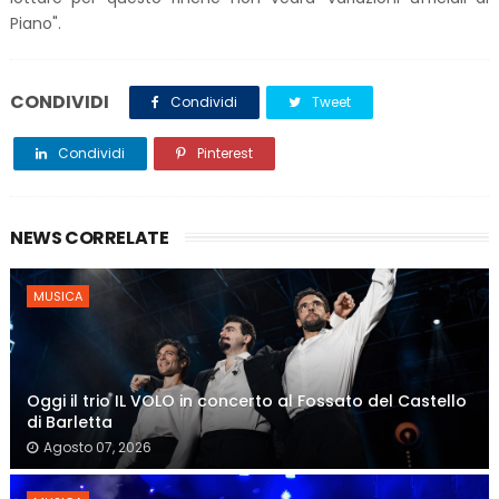
Piano".
CONDIVIDI
Condividi
Tweet
Condividi
Pinterest
NEWS CORRELATE
MUSICA
Oggi il trio IL VOLO in concerto al Fossato del Castello
di Barletta
Agosto 07, 2026