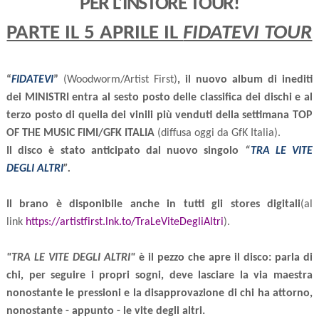
PER L’INSTORE TOUR!
PARTE IL 5 APRILE IL
FIDATEVI TOUR
“
FIDATEVI
”
(Woodworm/Artist First)
, il nuovo album di inediti
dei MINISTRI entra al sesto posto delle classifica dei dischi e al
terzo posto di quella dei vinili più venduti della settimana TOP
OF THE MUSIC FIMI/GFK ITALIA
(diffusa oggi da GfK Italia).
Il disco è stato anticipato dal nuovo singolo
“
TRA LE VITE
DEGLI ALTRI
”.
Il brano è disponibile anche in tutti gli stores digitali
(al
link
https://artistfirst.lnk.to/TraLeViteDegliAltri
).
"TRA LE VITE DEGLI ALTRI"
è il pezzo che apre il disco: parla di
chi, per seguire i propri sogni, deve lasciare la via maestra
nonostante le pressioni e la disapprovazione di chi ha attorno,
nonostante - appunto - le vite degli altri.