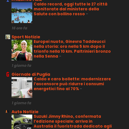
Caldo record, oggi tutte le 27 città
monitorate dal ministero della
Salute con bollino rosso
-
16 ore fa
Sport Notizie
Europei nuoto, Ginevra Taddeucci
nella storia: oro nella 5 km dopo il
trionfo nella 10 km. Paltrinieri bronzo
nella Senna
-
1 giorno fa
Giornale di Puglia
Caldo e caro bollette: modernizzare
l’ascensore può ridurre i consumi
energetici fino al 70%
-
1 giorno fa
Auto Notizie
Suzuki Jimny Rhino, confermata
l’edizione speciale: arriva in
Australia il fuoristrada dedicato agli