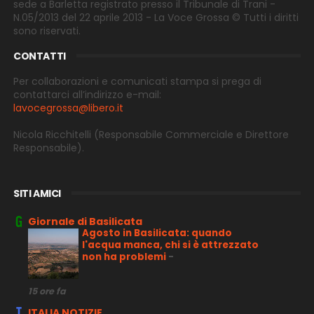
sede a Barletta registrato presso il Tribunale di Trani -
N.05/2013 del 22 aprile 2013 - La Voce Grossa © Tutti i diritti
sono riservati.
CONTATTI
Per collaborazioni e comunicati stampa si prega di
contattarci all’indirizzo e-
mail:
lavocegrossa@libero.it
Nicola Ricchitelli
(Responsabile Commerciale e Direttore
Responsabile).
SITI AMICI
Giornale di Basilicata
Agosto in Basilicata: quando
l'acqua manca, chi si è attrezzato
non ha problemi
-
15 ore fa
ITALIA NOTIZIE