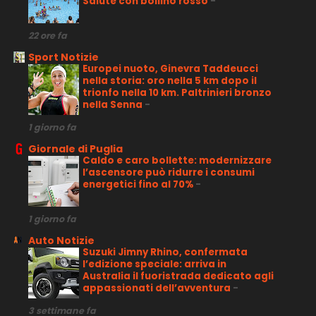
Salute con bollino rosso
-
22 ore fa
Sport Notizie
Europei nuoto, Ginevra Taddeucci
nella storia: oro nella 5 km dopo il
trionfo nella 10 km. Paltrinieri bronzo
nella Senna
-
1 giorno fa
Giornale di Puglia
Caldo e caro bollette: modernizzare
l’ascensore può ridurre i consumi
energetici fino al 70%
-
1 giorno fa
Auto Notizie
Suzuki Jimny Rhino, confermata
l’edizione speciale: arriva in
Australia il fuoristrada dedicato agli
appassionati dell’avventura
-
3 settimane fa