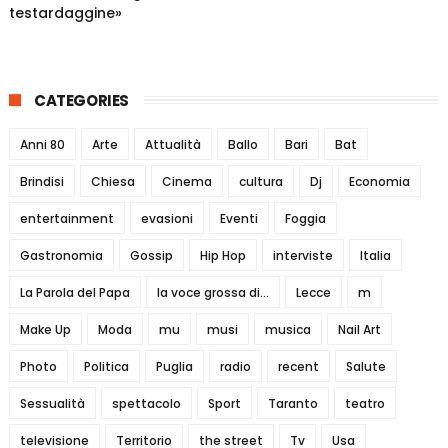
testardaggine»
CATEGORIES
Anni 80
Arte
Attualità
Ballo
Bari
Bat
Brindisi
Chiesa
Cinema
cultura
Dj
Economia
entertainment
evasioni
Eventi
Foggia
Gastronomia
Gossip
Hip Hop
interviste
Italia
La Parola del Papa
la voce grossa di...
Lecce
m
Make Up
Moda
mu
musi
musica
Nail Art
Photo
Politica
Puglia
radio
recent
Salute
Sessualità
spettacolo
Sport
Taranto
teatro
televisione
Territorio
the street
Tv
Usa