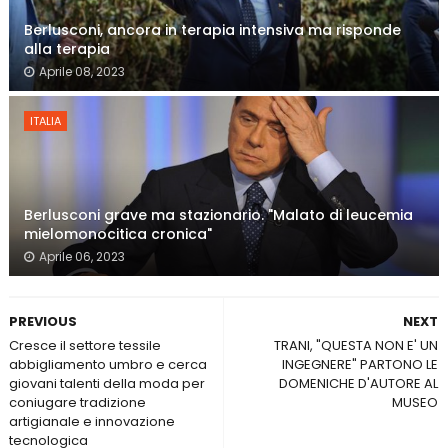
Berlusconi, ancora in terapia intensiva ma risponde
alla terapia
Aprile 08, 2023
ITALIA
Berlusconi grave ma stazionario. "Malato di leucemia
mielomonocitica cronica"
Aprile 06, 2023
PREVIOUS
NEXT
Cresce il settore tessile
TRANI, "QUESTA NON E' UN
abbigliamento umbro e cerca
INGEGNERE" PARTONO LE
giovani talenti della moda per
DOMENICHE D'AUTORE AL
coniugare tradizione
MUSEO
artigianale e innovazione
tecnologica