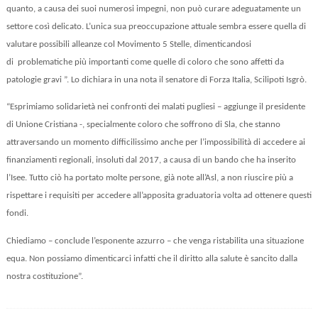
quanto, a causa dei suoi numerosi impegni, non può curare adeguatamente un
settore così delicato. L’unica sua preoccupazione attuale sembra essere quella di
valutare possibili alleanze col Movimento 5 Stelle, dimenticandosi
di problematiche più importanti come quelle di coloro che sono affetti da
patologie gravi ”. Lo dichiara in una nota il senatore di Forza Italia, Scilipoti Isgrò.
“Esprimiamo solidarietà nei confronti dei malati pugliesi – aggiunge il presidente
di Unione Cristiana -, specialmente coloro che soffrono di Sla, che stanno
attraversando un momento difficilissimo anche per l’impossibilità di accedere ai
finanziamenti regionali, insoluti dal 2017, a causa di un bando che ha inserito
l’Isee. Tutto ciò ha portato molte persone, già note all’Asl, a non riuscire più a
rispettare i requisiti per accedere all’apposita graduatoria volta ad ottenere questi
fondi.
Chiediamo – conclude l’esponente azzurro – che venga ristabilita una situazione
equa. Non possiamo dimenticarci infatti che il diritto alla salute è sancito dalla
nostra costituzione”.