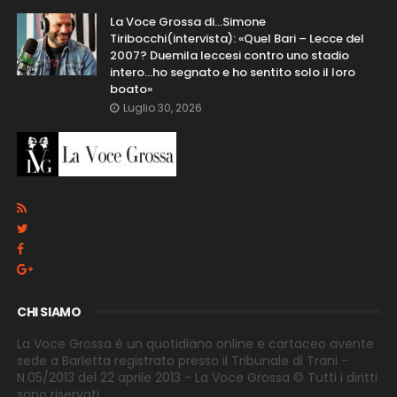
La Voce Grossa di…Simone
Tiribocchi(intervista): «Quel Bari – Lecce del
2007? Duemila leccesi contro uno stadio
intero...ho segnato e ho sentito solo il loro
boato»
Luglio 30, 2026
CHI SIAMO
La Voce Grossa è un quotidiano online e cartaceo avente
sede a Barletta registrato presso il Tribunale di Trani -
N.05/2013 del 22 aprile 2013 - La Voce Grossa © Tutti i diritti
sono riservati.