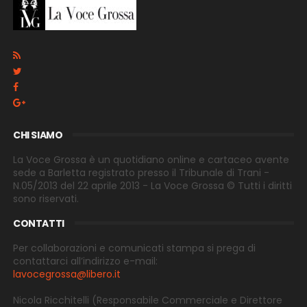
CHI SIAMO
La Voce Grossa è un quotidiano online e cartaceo avente
sede a Barletta registrato presso il Tribunale di Trani -
N.05/2013 del 22 aprile 2013 - La Voce Grossa © Tutti i diritti
sono riservati.
CONTATTI
Per collaborazioni e comunicati stampa si prega di
contattarci all’indirizzo e-
mail:
lavocegrossa@libero.it
Nicola Ricchitelli
(Responsabile Commerciale e Direttore