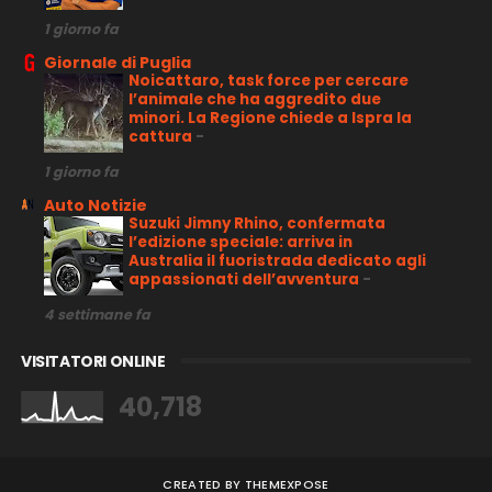
1 giorno fa
Giornale di Puglia
Noicattaro, task force per cercare
l’animale che ha aggredito due
minori. La Regione chiede a Ispra la
cattura
-
1 giorno fa
Auto Notizie
Suzuki Jimny Rhino, confermata
l’edizione speciale: arriva in
Australia il fuoristrada dedicato agli
appassionati dell’avventura
-
4 settimane fa
VISITATORI ONLINE
40,718
CREATED BY
THEMEXPOSE