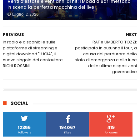
Venti d’estate e vent’anni di hit: i Modà a Bari mettono
in scena la perfetta macchina del live
Luglio 12, 2026
PREVIOUS
NEXT
In radio e disponibile sulle
RAF e UMBERTO TOZZI:
piattaforme di streaming e
posticipato in autunno il tour, a
digital download "LUCIA", il
causa del perdurare dello
nuovo singolo del cantautore
stato di emergenza e alla luce
RICHI ROSSINI
delle ultime disposizioni
governative
SOCIAL
12356
194067
419
Followers
Likes
Followers