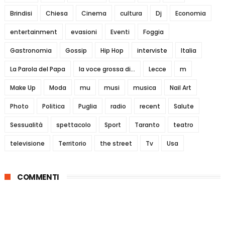
Brindisi
Chiesa
Cinema
cultura
Dj
Economia
entertainment
evasioni
Eventi
Foggia
Gastronomia
Gossip
Hip Hop
interviste
Italia
La Parola del Papa
la voce grossa di...
Lecce
m
Make Up
Moda
mu
musi
musica
Nail Art
Photo
Politica
Puglia
radio
recent
Salute
Sessualità
spettacolo
Sport
Taranto
teatro
televisione
Territorio
the street
Tv
Usa
COMMENTI