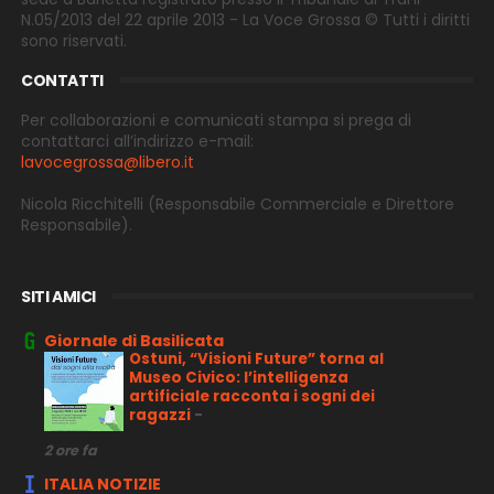
N.05/2013 del 22 aprile 2013 - La Voce Grossa © Tutti i diritti
sono riservati.
CONTATTI
Per collaborazioni e comunicati stampa si prega di
contattarci all’indirizzo e-
mail:
lavocegrossa@libero.it
Nicola Ricchitelli
(Responsabile Commerciale e Direttore
Responsabile).
SITI AMICI
Giornale di Basilicata
Ostuni, “Visioni Future” torna al
Museo Civico: l’intelligenza
artificiale racconta i sogni dei
ragazzi
-
2 ore fa
ITALIA NOTIZIE