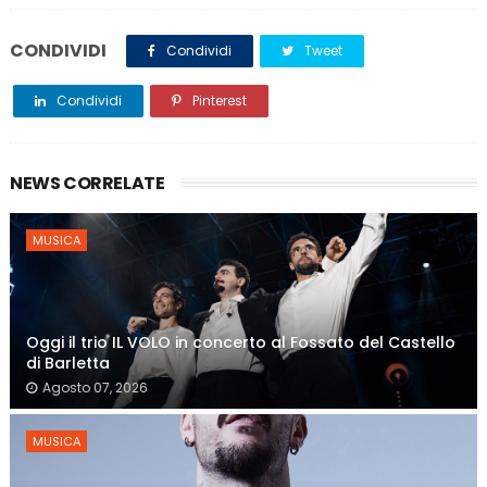
CONDIVIDI
Condividi
Tweet
Condividi
Pinterest
NEWS CORRELATE
MUSICA
Oggi il trio IL VOLO in concerto al Fossato del Castello
di Barletta
Agosto 07, 2026
MUSICA