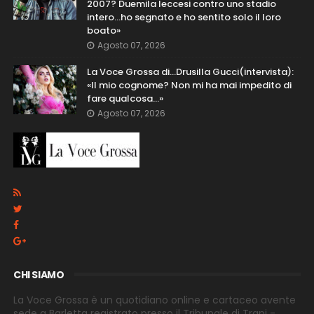
2007? Duemila leccesi contro uno stadio
intero...ho segnato e ho sentito solo il loro
boato»
Agosto 07, 2026
La Voce Grossa di…Drusilla Gucci(intervista):
«Il mio cognome? Non mi ha mai impedito di
fare qualcosa…»
Agosto 07, 2026
CHI SIAMO
La Voce Grossa è un quotidiano online e cartaceo avente
sede a Barletta registrato presso il Tribunale di Trani -