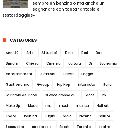
sempre un benzinaio ma anche un
sognatore con tanta fantasia e
testardaggine»
CATEGORIES
Anni 80
Arte
Attualità
Ballo
Bari
Bat
Brindisi
Chiesa
Cinema
cultura
Dj
Economia
entertainment
evasioni
Eventi
Foggia
Gastronomia
Gossip
Hip Hop
interviste
Italia
La Parola del Papa
la voce grossa di...
Lecce
m
Make Up
Moda
mu
musi
musica
Nail Art
Photo
Politica
Puglia
radio
recent
Salute
Sessualità
spettacolo
Sport
Taranto
teatro