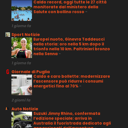
Caldo record, oggi tutte le 27 città
monitorate dal ministero della
Salute con bollino rosso
-
1 giorno fa
Sport Notizie
Europei nuoto, Ginevra Taddeucci
nella storia: oro nella 5 km dopo il
trionfo nella 10 km. Paltrinieri bronzo
nella Senna
-
1 giorno fa
Giornale di Puglia
Caldo e caro bollette: modernizzare
l’ascensore può ridurre i consumi
energetici fino al 70%
-
2 giorni fa
Auto Notizie
Suzuki Jimny Rhino, confermata
l’edizione speciale: arriva in
Australia il fuoristrada dedicato agli