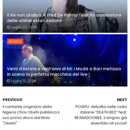
Il Re non abdica: è Fred De Palma l'eterno dominatore
delle ultime estati italiane
Luglio 20, 2026
MUSICA
Venti d’estate e vent’anni di hit: i Modà a Bari mettono
in scena la perfetta macchina del live
Luglio 12, 2026
PREVIOUS
NEXT
Il cantante originario della
POWFU: debutta nelle radio
Nigeria Chris Obehi pubblica il
italiane “DEATH BED” feat.
suo primo disco dal titolo
BEABADOOBEE, il singolo già
"Obehi"
diventato hit social!