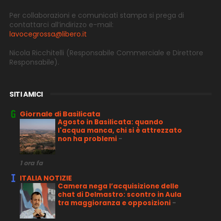
Per collaborazioni e comunicati stampa si prega di
contattarci all’indirizzo e-
mail:
lavocegrossa@libero.it
Nicola Ricchitelli
(Responsabile Commerciale e Direttore
Responsabile).
SITI AMICI
Giornale di Basilicata
Agosto in Basilicata: quando
l'acqua manca, chi si è attrezzato
non ha problemi
-
1 ora fa
ITALIA NOTIZIE
Camera nega l’acquisizione delle
chat di Delmastro: scontro in Aula
tra maggioranza e opposizioni
-