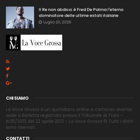
Il Re non abdica: è Fred De Palma l'eterno
dominatore delle ultime estati italiane
Luglio 20, 2026
CHI SIAMO
La Voce Grossa è un quotidiano online e cartaceo avente
sede a Barletta registrato presso il Tribunale di Trani -
N.05/2013 del 22 aprile 2013 - La Voce Grossa © Tutti i diritti
sono riservati.
CONTATTI