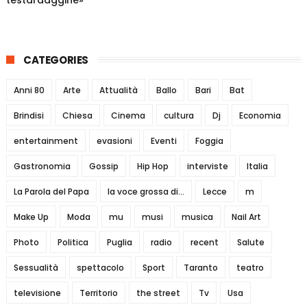
CATEGORIES
Anni 80
Arte
Attualità
Ballo
Bari
Bat
Brindisi
Chiesa
Cinema
cultura
Dj
Economia
entertainment
evasioni
Eventi
Foggia
Gastronomia
Gossip
Hip Hop
interviste
Italia
La Parola del Papa
la voce grossa di...
Lecce
m
Make Up
Moda
mu
musi
musica
Nail Art
Photo
Politica
Puglia
radio
recent
Salute
Sessualità
spettacolo
Sport
Taranto
teatro
televisione
Territorio
the street
Tv
Usa