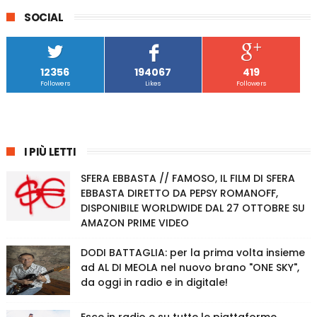
SOCIAL
12356
194067
419
Followers
Likes
Followers
I PIÙ LETTI
SFERA EBBASTA // FAMOSO, IL FILM DI SFERA
EBBASTA DIRETTO DA PEPSY ROMANOFF,
DISPONIBILE WORLDWIDE DAL 27 OTTOBRE SU
AMAZON PRIME VIDEO
DODI BATTAGLIA: per la prima volta insieme
ad AL DI MEOLA nel nuovo brano "ONE SKY",
da oggi in radio e in digitale!
Esce in radio e su tutte le piattaforme