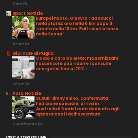
2 ore fa
Sport Notizie
Europei nuoto, Ginevra Taddeucci
nella storia: oro nella 5 km dopo il
trionfo nella 10 km. Paltrinieri bronzo
nella Senna
-
10 ore fa
Giornale di Puglia
Caldo e caro bollette: modernizzare
l’ascensore può ridurre i consumi
energetici fino al 70%
-
22 ore fa
Auto Notizie
Suzuki Jimny Rhino, confermata
l’edizione speciale: arriva in
Australia il fuoristrada dedicato agli
appassionati dell’avventura
-
3 settimane fa
VISITATORI ONLINE