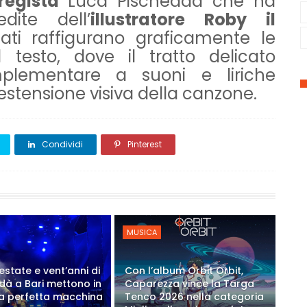
regista
Luca Pischedda che ha
edite dell’
illustratore Roby il
ati raffigurano graficamente le
 testo, dove il tratto delicato
omplementare a suoni e liriche
stensione visiva della canzone.
Condividi
Pinterest
MUSICA
estate e vent’anni di
Con l’album Orbit Orbit,
Modà a Bari mettono in
Caparezza vince la Targa
a perfetta macchina
Tenco 2026 nella categoria