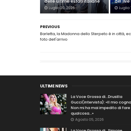
delle ultime estati italiane
del live
Luglio 20, 2026
Luglio 
PREVIOUS
Barletta, la Madonna dello Sterpeto è in città, e
foto dell'arrivo
ULTIME NEWS
La Voce Grossa di…Drusilla
Gucci(intervista): «Il mio cog
Non mi ha mai impedito di fare
qualcosa…»
Agosto 05, 2026
La Voce Grossa di…Simone