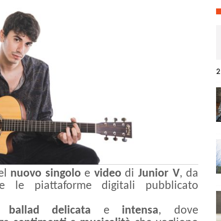
2
del
nuovo
singolo
e
video
di
Junior V
, da
 le piattaforme digitali pubblicato
na
ballad
delicata
e
intensa
, dove