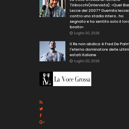
Tiribocchi(intervista): «Quel Bar
Lecce del 2007? Duemila lecce
contro uno stadio intero...ho
segnato e ho sentito solo il lor
boato»
Luglio 30, 2026
Il Re non abdica: è Fred De Pal
l'eterno dominatore delle ulti
estati italiane
Luglio 20, 2026