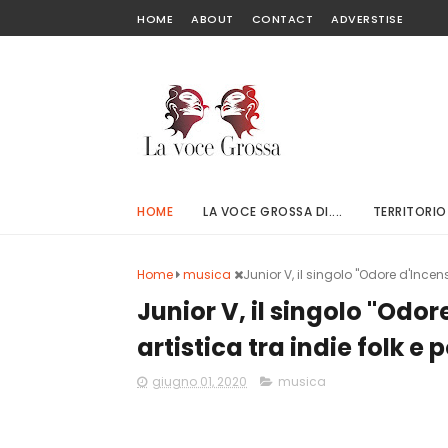
HOME
ABOUT
CONTACT
ADVERSTISE
HOME
LA VOCE GROSSA DI....
TERRITORIO
Home
musica
Junior V, il singolo "Odore d'Incen
Junior V, il singolo "Odo
artistica tra indie folk e
giugno 01, 2020
musica