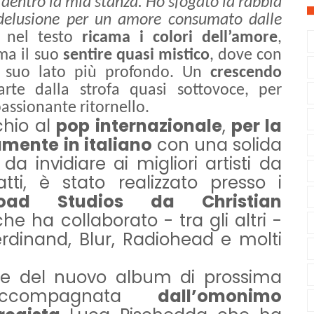
 dentro la mia stanza. Ho sfogato la rabbia
 delusione per un amore consumato dalle
Se nel testo
ricama i colori dell’amore
,
ma il suo
sentire quasi mistico
, dove con
il suo lato più profondo. Un
crescendo
te dalla strofa quasi sottovoce, per
assionante ritornello.
chio al
pop
internazionale
,
per la
amente in italiano
con una solida
a invidiare ai migliori artisti da
fatti, è stato realizzato presso i
ad Studios da Christian
e ha collaborato - tra gli altri -
rdinand, Blur, Radiohead e molti
te del nuovo album di prossima
 accompagnata
dall’omonimo