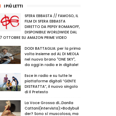
I PIÙ LETTI
SFERA EBBASTA // FAMOSO, IL
FILM DI SFERA EBBASTA
DIRETTO DA PEPSY ROMANOFF,
DISPONIBILE WORLDWIDE DAL
7 OTTOBRE SU AMAZON PRIME VIDEO
DODI BATTAGLIA: per la prima
volta insieme ad AL DI MEOLA
nel nuovo brano "ONE SKY",
da oggi in radio e in digitale!
Esce in radio e su tutte le
piattaforme digitali “GENTE
DISTRATTA”, il nuovo singolo
di Il Pretesto
La Voce Grossa di…Danila
Cattani(intervista):«Bodybuil
der? Sono sì muscolosa, ma