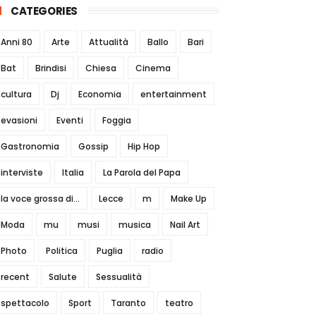
CATEGORIES
Anni 80
Arte
Attualità
Ballo
Bari
Bat
Brindisi
Chiesa
Cinema
cultura
Dj
Economia
entertainment
evasioni
Eventi
Foggia
Gastronomia
Gossip
Hip Hop
interviste
Italia
La Parola del Papa
la voce grossa di...
Lecce
m
Make Up
Moda
mu
musi
musica
Nail Art
Photo
Politica
Puglia
radio
recent
Salute
Sessualità
spettacolo
Sport
Taranto
teatro