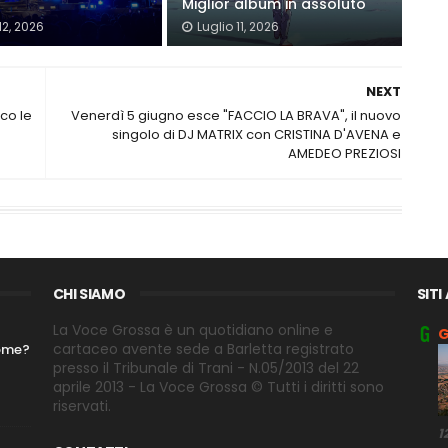
Miglior album in assoluto
12, 2026
Luglio 11, 2026
NEXT
cco le
Venerdì 5 giugno esce "FACCIO LA BRAVA", il nuovo
singolo di DJ MATRIX con CRISTINA D'AVENA e
AMEDEO PREZIOSI
CHI SIAMO
SITI
La Voce Grossa è un quotidiano online e
G
cartaceo avente sede a Barletta registrato
nome?
presso il Tribunale di Trani - N.05/2013 del 22
aprile 2013 - La Voce Grossa © Tutti i diritti sono
riservati.
1