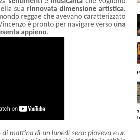
zza
sentimenti
e
musicalità
che vogliono
 della sua
rinnovata dimensione artistica
.
el mondo reggae che avevano caratterizzato
 Vincenzo è pronto per navigare verso
una
resenta appieno
.
p
s
t
 di mattina di un lunedì sera: pioveva e un