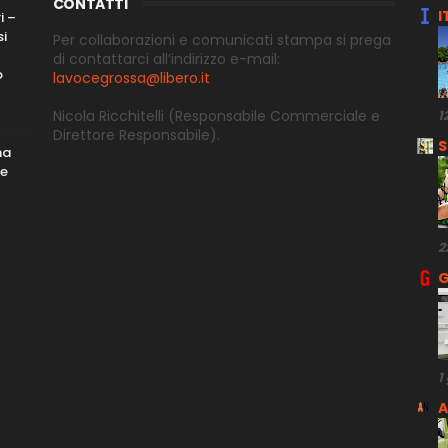
CONTATTI
I
i –
si
Per collaborazioni e comunicati stampa si prega
di contattarci all’indirizzo e-
mail:
o
lavocegrossa@libero.it
Nicola Ricchitelli
(Responsabile Commerciale e
1
Direttore
Responsabile).
S
ma
me
2
G
1
A