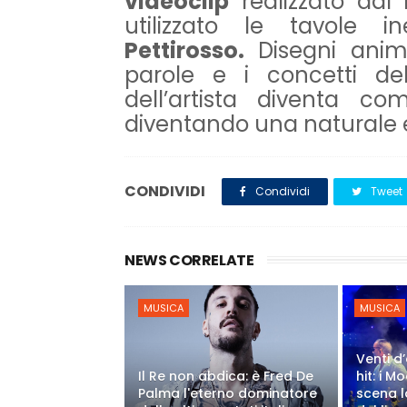
videoclip
realizzato dal
utilizzato le tavole in
Pettirosso.
Disegni anim
parole e i concetti del
dell’artista diventa c
diventando una naturale e
CONDIVIDI
Condividi
Tweet
NEWS CORRELATE
MUSICA
MUSICA
Venti d’
Il Re non abdica: è Fred De
hit: i 
Palma l'eterno dominatore
scena l