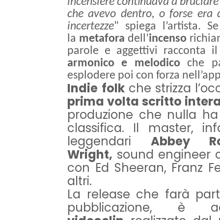
incensiere continuava a bruciare
che avevo dentro, o forse era
incertezze
" spiega l’artista. 
la
metafora
dell’
incenso
richia
parole e aggettivi racconta 
armonico e melodico
che par
esplodere poi con forza nell’app
Indie
folk
che strizza l’oc
prima volta scritto inter
produzione che nulla ha d
classifica. Il master, in
leggendari
Abbey Ro
Wright,
sound engineer ch
con Ed Sheeran, Franz Fe
altri.
La release che farà par
pubblicazione, è