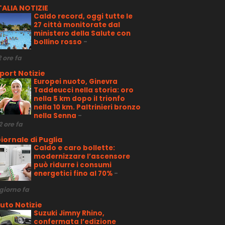
TALIA NOTIZIE
Caldo record, oggi tutte le
27 città monitorate dal
ministero della Salute con
bollino rosso
-
2 ore fa
port Notizie
Europei nuoto, Ginevra
Taddeucci nella storia: oro
nella 5 km dopo il trionfo
nella 10 km. Paltrinieri bronzo
nella Senna
-
2 ore fa
iornale di Puglia
Caldo e caro bollette:
modernizzare l’ascensore
può ridurre i consumi
energetici fino al 70%
-
 giorno fa
uto Notizie
Suzuki Jimny Rhino,
confermata l’edizione