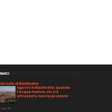
 AMICI
iornale di Basilicata
Agosto in Basilicata: quando
l'acqua manca, chi si è
attrezzato non ha problemi
-
2 ore fa