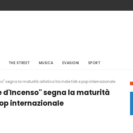
THE STREET
MUSICA
EVASIONI
SPORT
so" segna la maturità artistica tra indie folk e pop internazionale
re d'Incenso" segna la maturità
 pop internazionale