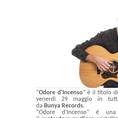
"
Odore d'Incenso
" è il titolo 
venerdì 29 maggio in tutte
da
Bunya
Records
.
"Odore d'Incenso" è u