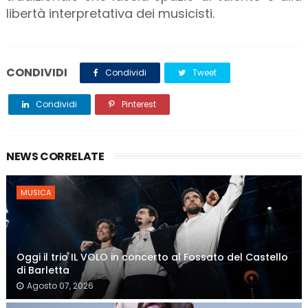
libertà interpretativa dei musicisti.
CONDIVIDI
Condividi
Tweet
Condividi
Pinterest
NEWS CORRELATE
MUSICA
Oggi il trio IL VOLO in concerto al Fossato del Castello
di Barletta
Agosto 07, 2026