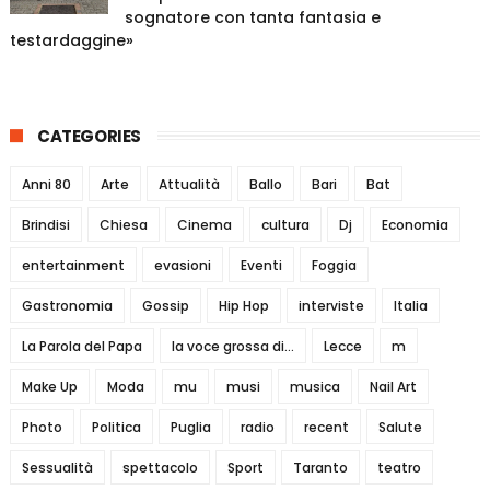
sognatore con tanta fantasia e
testardaggine»
CATEGORIES
Anni 80
Arte
Attualità
Ballo
Bari
Bat
Brindisi
Chiesa
Cinema
cultura
Dj
Economia
entertainment
evasioni
Eventi
Foggia
Gastronomia
Gossip
Hip Hop
interviste
Italia
La Parola del Papa
la voce grossa di...
Lecce
m
Make Up
Moda
mu
musi
musica
Nail Art
Photo
Politica
Puglia
radio
recent
Salute
Sessualità
spettacolo
Sport
Taranto
teatro