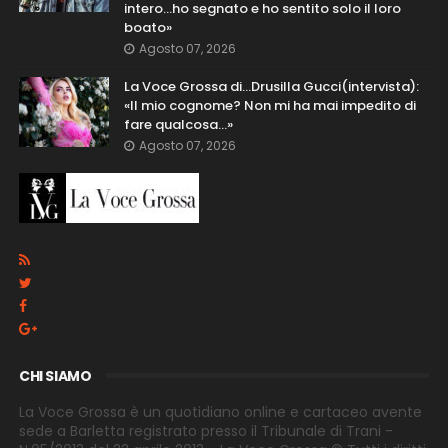
intero...ho segnato e ho sentito solo il loro
boato»
Agosto 07, 2026
La Voce Grossa di…Drusilla Gucci(intervista):
«Il mio cognome? Non mi ha mai impedito di
fare qualcosa…»
Agosto 07, 2026
CHI SIAMO
La Voce Grossa è un quotidiano online e cartaceo avente
sede a Barletta registrato presso il Tribunale di Trani -