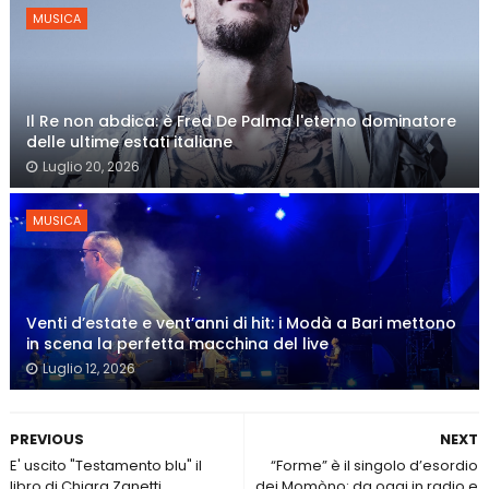
MUSICA
Il Re non abdica: è Fred De Palma l'eterno dominatore
delle ultime estati italiane
Luglio 20, 2026
MUSICA
Venti d’estate e vent’anni di hit: i Modà a Bari mettono
in scena la perfetta macchina del live
Luglio 12, 2026
PREVIOUS
NEXT
E' uscito "Testamento blu" il
“Forme” è il singolo d’esordio
libro di Chiara Zanetti
dei Momòno: da oggi in radio e