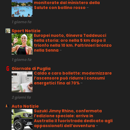
monitorate dal ministero della
Salute con bollino rosso
-
1 giorno fa
Sport Notizie
Europei nuoto, Ginevra Taddeucci
nella storia: oro nella 5 km dopo il
trionfo nella 10 km. Paltrinieri bronzo
nella Senna
-
1 giorno fa
Giornale di Puglia
Caldo e caro bollette: modernizzare
l’ascensore può ridurre i consumi
energetici fino al 70%
-
2 giorni fa
Auto Notizie
Suzuki Jimny Rhino, confermata
l’edizione speciale: arriva in
Australia il fuoristrada dedicato agli
appassionati dell’avventura
-