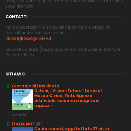
N.05/2013 del 22 aprile 2013 - La Voce Grossa © Tutti i diritti
sono riservati.
CONTATTI
Per collaborazioni e comunicati stampa si prega di
contattarci all’indirizzo e-
mail:
lavocegrossa@libero.it
Nicola Ricchitelli
(Responsabile Commerciale e Direttore
Responsabile).
SITI AMICI
Giornale di Basilicata
Ostuni, “Visioni Future” torna al
Museo Civico: l’intelligenza
artificiale racconta i sogni dei
ragazzi
-
3 ore fa
ITALIA NOTIZIE
Caldo record, oggi tutte le 27 città