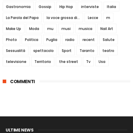
Gastronomia
Gossip
Hip Hop
interviste
Italia
La Parola del Papa
la voce grossa di...
Lecce
m
Make Up
Moda
mu
musi
musica
Nail Art
Photo
Politica
Puglia
radio
recent
Salute
Sessualità
spettacolo
Sport
Taranto
teatro
televisione
Territorio
the street
Tv
Usa
COMMENTI
ULTIME NEWS