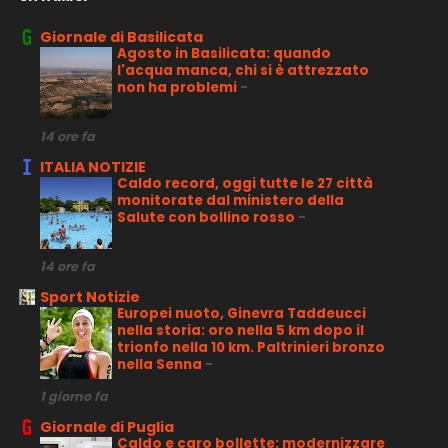
Giornale di Basilicata
Agosto in Basilicata: quando
l'acqua manca, chi si è attrezzato
non ha problemi
-
14 ore fa
ITALIA NOTIZIE
Caldo record, oggi tutte le 27 città
monitorate dal ministero della
Salute con bollino rosso
-
14 ore fa
Sport Notizie
Europei nuoto, Ginevra Taddeucci
nella storia: oro nella 5 km dopo il
trionfo nella 10 km. Paltrinieri bronzo
nella Senna
-
1 giorno fa
Giornale di Puglia
Caldo e caro bollette: modernizzare