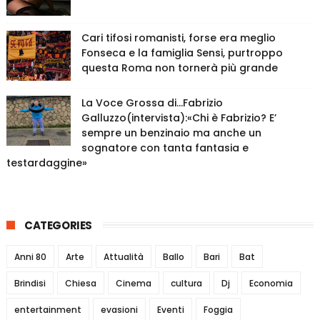
Cari tifosi romanisti, forse era meglio
Fonseca e la famiglia Sensi, purtroppo
questa Roma non tornerà più grande
La Voce Grossa di…Fabrizio
Galluzzo(intervista):«Chi è Fabrizio? E’
sempre un benzinaio ma anche un
sognatore con tanta fantasia e
testardaggine»
CATEGORIES
Anni 80
Arte
Attualità
Ballo
Bari
Bat
Brindisi
Chiesa
Cinema
cultura
Dj
Economia
entertainment
evasioni
Eventi
Foggia