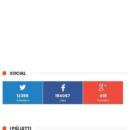
SOCIAL
12356
194067
419
Followers
Likes
Followers
I PIÙ LETTI