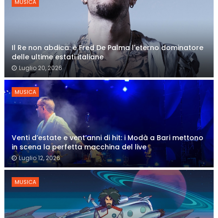
MUSICA
Il Re non abdica: è Fred De Palma l'eterno dominatore
delle ultime estati italiane
Luglio 20, 2026
MUSICA
Venti d’estate e vent’anni di hit: i Modà a Bari mettono
in scena la perfetta macchina del live
Luglio 12, 2026
MUSICA