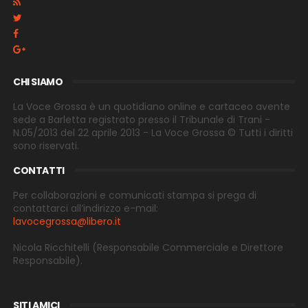
CHI SIAMO
La Voce Grossa è un quotidiano online e cartaceo avente
sede a Barletta registrato presso il Tribunale di Trani -
N.05/2013 del 22 aprile 2013 - La Voce Grossa © Tutti i diritti
sono riservati.
CONTATTI
Per collaborazioni e comunicati stampa si prega di
contattarci all’indirizzo e-
mail:
lavocegrossa@libero.it
Nicola Ricchitelli
(Responsabile Commerciale e Direttore
Responsabile).
SITI AMICI