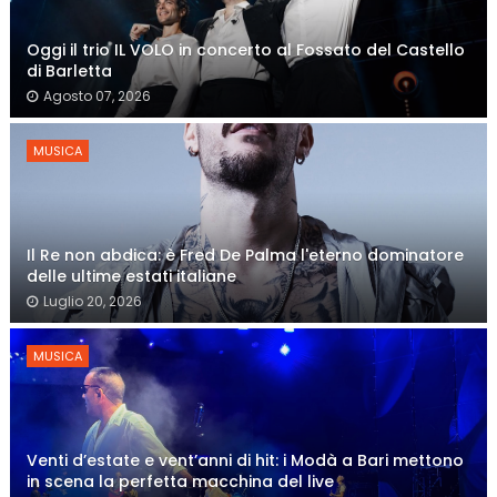
Oggi il trio IL VOLO in concerto al Fossato del Castello
di Barletta
Agosto 07, 2026
MUSICA
Il Re non abdica: è Fred De Palma l'eterno dominatore
delle ultime estati italiane
Luglio 20, 2026
MUSICA
Venti d’estate e vent’anni di hit: i Modà a Bari mettono
in scena la perfetta macchina del live