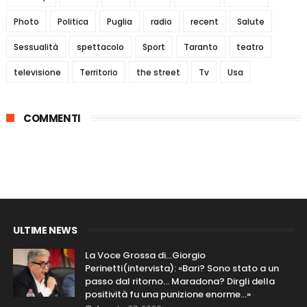
Photo
Politica
Puglia
radio
recent
Salute
Sessualità
spettacolo
Sport
Taranto
teatro
televisione
Territorio
the street
Tv
Usa
COMMENTI
ULTIME NEWS
La Voce Grossa di…Giorgio
Perinetti(intervista): «Bari? Sono stato a un
passo dal ritorno... Maradona? Dirgli della
positività fu una punizione enorme…»