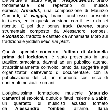
De André e Mauro Pagani;
Respondemos
, brano
fondamentale del repertorio di musica
ebraica;
Armaduk
, una composizione di Maurizio
Camardi;
Il viaggio,
brano anch’esso presente
in
Libera,
ed in questa versione con il testo da lei
riscritto. E poi due bonus track:
B
a
rene
, brano
strumentale composto da Alessandro Tombesi,
e
Soltanto
, tradotto e cantato da Annamaria Moro sul
tradizionale yiddish
Main rue platz
.
Questo
speciale concerto
,
l’ultimo di Antonella
prima del lockdown
, è stato presentato in una
Basilica stracolma, davanti ad un pubblico attento,
straordinariamente coinvolto, tanto da suggerire agli
organizzatori dell’evento di documentare, con la
pubblicazione del cd, un momento così ricco di
contenuti musicali e umani.
L’originalissima formazione musicale (
Maurizio
Camardi
ai saxofoni, duduk e flauti insieme a
Sabir
,
un quartetto di musicisti acustici formato
da
Alessandro Tombesi
all’arpa,
Ilaria