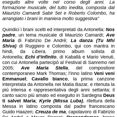
eseguito altre volte nel corso degli anni. La
formazione musicale, del tutto inedita, composta dal
Maurizio Camardi Sabir 5et e Roberto Colombo, ha
arrangiato i brani in maniera molto suggestiva”
Quindici i brani scelti ed interpretati da Antonella:
Nos
padre
, un tema musicale di Maurizio Camardi;
Ave
Maria
di Fabrizio De André;
La danza (Tu Mhi
Shiva)
di Ruggiero e Colombo, qui con mantra in
hindi, da
Libera,
primo album solista di
Antonella;
Echi d’infinito
, di Kaballà e Mario Venuti,
con cui Antonella partecipò al Festival di Sanremo nel
2005;
Ave Maria Stella
, del compositore
contemporaneo Mark Thomas; l’inno latino
Veni veni
Emmanuel
;
Cavallo bianco
, la prima canzone
interpretata da Antonella nei Matia Bazar, e ritenuta la
più intensa e rappresentativa degli anni settanta; il
canto sacro più amato ed eseguito in Sardegna
Deus
ti salvet Maria
;
Kyrie (Missa Luba)
, rilettura della
Messa in latino composta dal padre francescano
Guido Haazen;
Creuza de ma
, capolavoro di Fabrizio