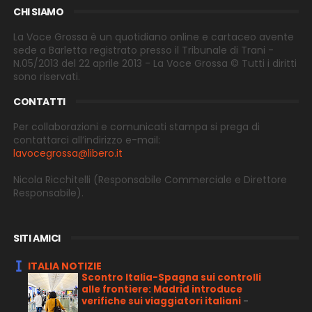
CHI SIAMO
La Voce Grossa è un quotidiano online e cartaceo avente
sede a Barletta registrato presso il Tribunale di Trani -
N.05/2013 del 22 aprile 2013 - La Voce Grossa © Tutti i diritti
sono riservati.
CONTATTI
Per collaborazioni e comunicati stampa si prega di
contattarci all’indirizzo e-
mail:
lavocegrossa@libero.it
Nicola Ricchitelli
(Responsabile Commerciale e Direttore
Responsabile).
SITI AMICI
ITALIA NOTIZIE
Scontro Italia-Spagna sui controlli
alle frontiere: Madrid introduce
verifiche sui viaggiatori italiani
-