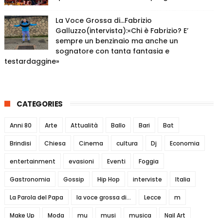
La Voce Grossa di…Fabrizio
Galluzzo(intervista):«Chi è Fabrizio? E’
sempre un benzinaio ma anche un
sognatore con tanta fantasia e
testardaggine»
CATEGORIES
Anni 80
Arte
Attualità
Ballo
Bari
Bat
Brindisi
Chiesa
Cinema
cultura
Dj
Economia
entertainment
evasioni
Eventi
Foggia
Gastronomia
Gossip
Hip Hop
interviste
Italia
La Parola del Papa
la voce grossa di...
Lecce
m
Make Up
Moda
mu
musi
musica
Nail Art