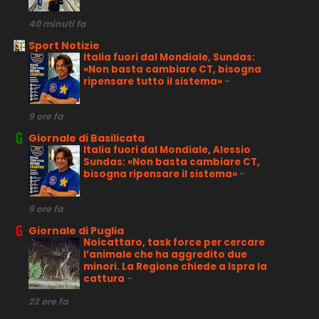
40 minuti fa
Sport Notizie
Italia fuori dal Mondiale, Sundas:
«Non basta cambiare CT, bisogna
ripensare tutto il sistema»
-
9 ore fa
Giornale di Basilicata
Italia fuori dal Mondiale, Alessio
Sundas: «Non basta cambiare CT,
bisogna ripensare il sistema»
-
9 ore fa
Giornale di Puglia
Noicattaro, task force per cercare
l’animale che ha aggredito due
minori. La Regione chiede a Ispra la
cattura
-
23 ore fa