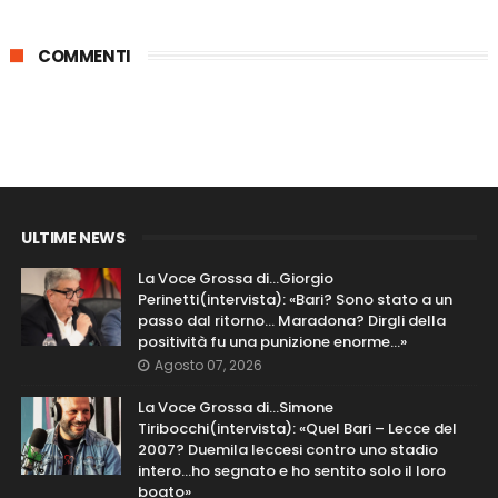
COMMENTI
ULTIME NEWS
La Voce Grossa di…Giorgio
Perinetti(intervista): «Bari? Sono stato a un
passo dal ritorno... Maradona? Dirgli della
positività fu una punizione enorme…»
Agosto 07, 2026
La Voce Grossa di…Simone
Tiribocchi(intervista): «Quel Bari – Lecce del
2007? Duemila leccesi contro uno stadio
intero...ho segnato e ho sentito solo il loro
boato»