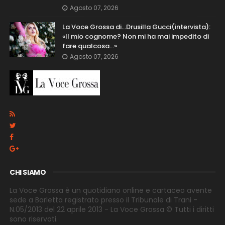
Agosto 07, 2026
La Voce Grossa di…Drusilla Gucci(intervista):
«Il mio cognome? Non mi ha mai impedito di
fare qualcosa…»
Agosto 07, 2026
CHI SIAMO
La Voce Grossa è un quotidiano online e cartaceo avente
sede a Barletta registrato presso il Tribunale di Trani -
N.05/2013 del 22 aprile 2013 - La Voce Grossa © Tutti i diritti
sono riservati.