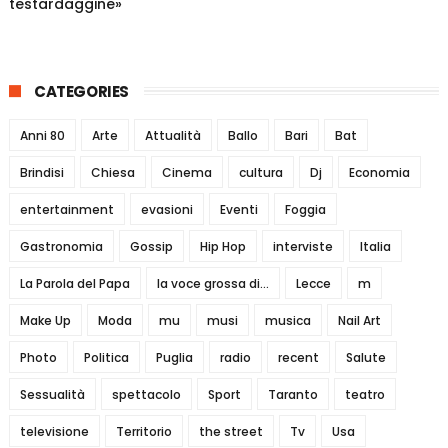
testardaggine»
CATEGORIES
Anni 80
Arte
Attualità
Ballo
Bari
Bat
Brindisi
Chiesa
Cinema
cultura
Dj
Economia
entertainment
evasioni
Eventi
Foggia
Gastronomia
Gossip
Hip Hop
interviste
Italia
La Parola del Papa
la voce grossa di...
Lecce
m
Make Up
Moda
mu
musi
musica
Nail Art
Photo
Politica
Puglia
radio
recent
Salute
Sessualità
spettacolo
Sport
Taranto
teatro
televisione
Territorio
the street
Tv
Usa