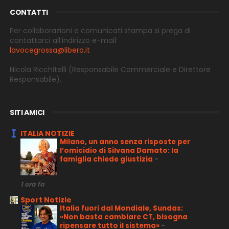
CONTATTI
Per collaborazioni e comunicati stampa si prega di
contattarci all’indirizzo e-
mail:
lavocegrossa@libero.it
Nicola Ricchitelli
(Responsabile Commerciale e Direttore
Responsabile).
SITI AMICI
ITALIA NOTIZIE
Milano, un anno senza risposte per
l’omicidio di Silvana Damato: la
famiglia chiede giustizia
-
1 ora fa
Sport Notizie
Italia fuori dal Mondiale, Sundas:
«Non basta cambiare CT, bisogna
ripensare tutto il sistema»
-