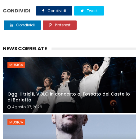
CONDIVIDI
Condividi
Tweet
Condividi
Pinterest
NEWS CORRELATE
MUSICA
Oggi il trio IL VOLO in concerto al Fossato del Castello
di Barletta
Agosto 07, 2026
MUSICA