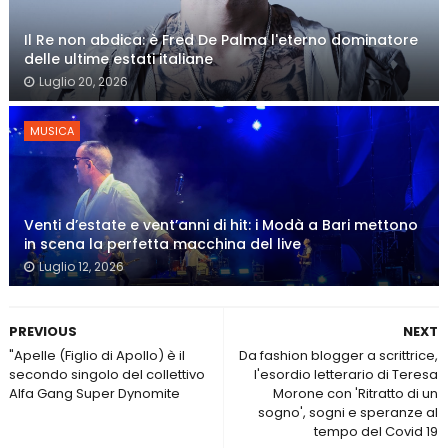
Il Re non abdica: è Fred De Palma l'eterno dominatore
delle ultime estati italiane
Luglio 20, 2026
MUSICA
Venti d’estate e vent’anni di hit: i Modà a Bari mettono
in scena la perfetta macchina del live
Luglio 12, 2026
PREVIOUS
NEXT
"Apelle (Figlio di Apollo) è il
Da fashion blogger a scrittrice,
secondo singolo del collettivo
l'esordio letterario di Teresa
Alfa Gang Super Dynomite
Morone con 'Ritratto di un
sogno', sogni e speranze al
tempo del Covid 19