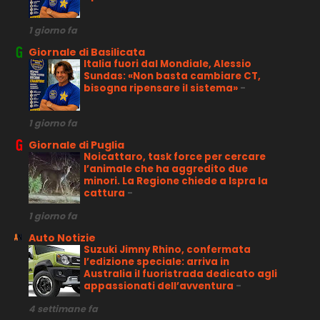
1 giorno fa
Giornale di Basilicata
Italia fuori dal Mondiale, Alessio
Sundas: «Non basta cambiare CT,
bisogna ripensare il sistema»
-
1 giorno fa
Giornale di Puglia
Noicattaro, task force per cercare
l’animale che ha aggredito due
minori. La Regione chiede a Ispra la
cattura
-
1 giorno fa
Auto Notizie
Suzuki Jimny Rhino, confermata
l’edizione speciale: arriva in
Australia il fuoristrada dedicato agli
appassionati dell’avventura
-
4 settimane fa