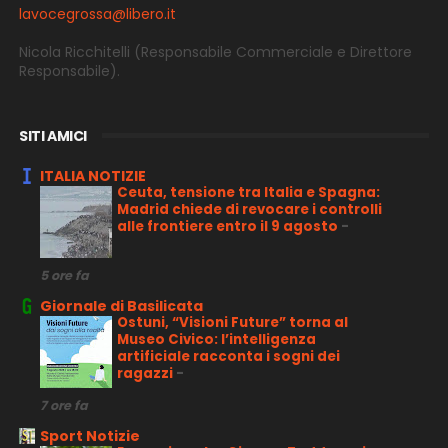
lavocegrossa@libero.it
Nicola Ricchitelli
(Responsabile Commerciale e Direttore
Responsabile).
SITI AMICI
ITALIA NOTIZIE
Ceuta, tensione tra Italia e Spagna:
Madrid chiede di revocare i controlli
alle frontiere entro il 9 agosto
-
5 ore fa
Giornale di Basilicata
Ostuni, “Visioni Future” torna al
Museo Civico: l’intelligenza
artificiale racconta i sogni dei
ragazzi
-
7 ore fa
Sport Notizie