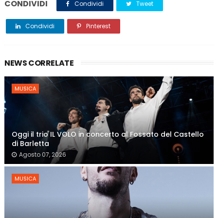
CONDIVIDI
Condividi
Tweet
Condividi
Pinterest
NEWS CORRELATE
MUSICA
Oggi il trio IL VOLO in concerto al Fossato del Castello
di Barletta
Agosto 07, 2026
MUSICA