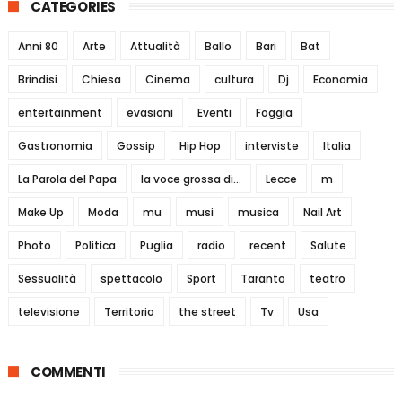
CATEGORIES
Anni 80
Arte
Attualità
Ballo
Bari
Bat
Brindisi
Chiesa
Cinema
cultura
Dj
Economia
entertainment
evasioni
Eventi
Foggia
Gastronomia
Gossip
Hip Hop
interviste
Italia
La Parola del Papa
la voce grossa di...
Lecce
m
Make Up
Moda
mu
musi
musica
Nail Art
Photo
Politica
Puglia
radio
recent
Salute
Sessualità
spettacolo
Sport
Taranto
teatro
televisione
Territorio
the street
Tv
Usa
COMMENTI