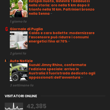
Europei nuoto, Ginevra Taddeucci
nella storia: oro nella 5 km dopo il
trionfo nella 10 km. Paltrinieri bronzo
nella Senna
-
1 giorno fa
Giornale di Puglia
Caldo e caro bollette: modernizzare
l’ascensore può ridurre i consumi
energetici fino al 70%
-
2 giorni fa
Auto Notizie
Suzuki Jimny Rhino, confermata
l’edizione speciale: arriva in
Australia il fuoristrada dedicato agli
appassionati dell’avventura
-
3 settimane fa
VISITATORI ONLINE
42,385