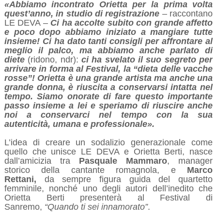
«Abbiamo incontrato Orietta per la prima volta
quest’anno, in studio di registrazione
– raccontano
LE DEVA –
Ci ha accolte subito con grande affetto
e poco dopo abbiamo iniziato a mangiare tutte
insieme! Ci ha dato tanti consigli per affrontare al
meglio il palco, ma abbiamo anche parlato di
diete
(ridono, ndr):
ci ha svelato il suo segreto per
arrivare in forma al Festival, la “dieta delle vacche
rosse”! Orietta è una grande artista ma anche una
grande donna, è riuscita a conservarsi intatta nel
tempo. Siamo onorate di fare questo importante
passo insieme a lei e speriamo di riuscire anche
noi a conservarci nel tempo con la sua
autenticità, umana e professionale».
L’idea di creare un sodalizio generazionale come
quello che unisce LE DEVA e Orietta Berti, nasce
dall’amicizia tra
Pasquale Mammaro
, manager
storico della cantante romagnola,
e
Marco
Rettani,
da sempre figura guida del quartetto
femminile, nonché uno degli autori dell’inedito che
Orietta Berti presenterà al Festival di
Sanremo,
“Quando ti sei innamorato”
.