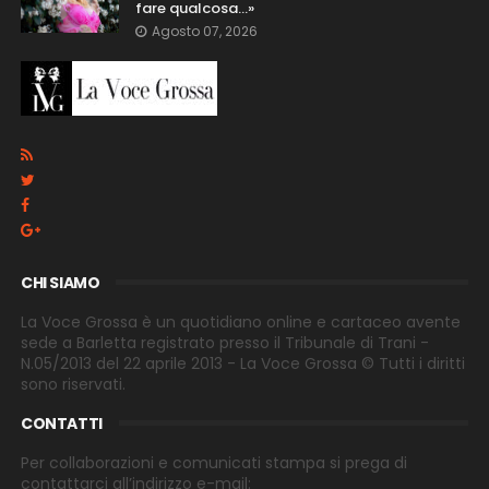
fare qualcosa…»
Agosto 07, 2026
CHI SIAMO
La Voce Grossa è un quotidiano online e cartaceo avente
sede a Barletta registrato presso il Tribunale di Trani -
N.05/2013 del 22 aprile 2013 - La Voce Grossa © Tutti i diritti
sono riservati.
CONTATTI
Per collaborazioni e comunicati stampa si prega di
contattarci all’indirizzo e-
mail: