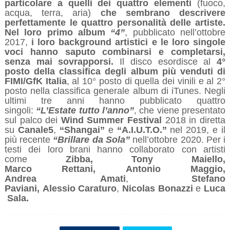
particolare a quelli dei quattro elementi
(fuoco,
acqua, terra, aria)
che sembrano descrivere
perfettamente le quattro personalità delle artiste.
Nel loro primo album
“4”
, pubblicato nell’ottobre
2017,
i loro background artistici e le loro singole
voci hanno saputo combinarsi e completarsi,
senza mai sovrapporsi.
Il disco esordisce al
4°
posto
della classifica degli album più venduti di
FIMI/GfK Italia
, al 10° posto di quella dei vinili e al 2°
posto nella classifica generale album di iTunes. Negli
ultimi tre anni hanno pubblicato quattro
singoli:
“L’Estate tutto l’anno”
, che viene presentato
sul palco dei
Wind Summer Festival
2018 in diretta
su
Canale5
,
“Shangai”
e
“A.I.U.T.O.”
nel 2019, e il
più recente
“Brillare da Sola”
nell’ottobre 2020. Per i
testi dei loro brani hanno collaborato con artisti
come
Zibba, Tony Maiello,
Marco
Rettani,
Antonio
Maggio,
Andrea
Amati
,
Stefano
Paviani,
Alessio
Caraturo
,
Nicolas
Bonazzi
e
Luca
Sala.