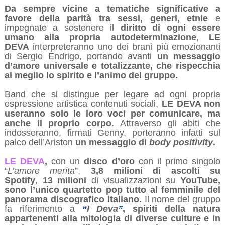
Da sempre vicine a tematiche significative a
favore della
parità tra sessi, generi, etnie
e
impegnate a sostenere il
diritto di ogni essere
umano alla propria autodeterminazione
,
LE
DEVA
interpreteranno uno dei brani più emozionanti
di Sergio Endrigo, portando avanti
un messaggio
d’amore universale e totalizzante, che rispecchia
al meglio lo spirito e l’animo del gruppo.
Band che si distingue per legare ad ogni propria
espressione artistica contenuti sociali,
LE DEVA non
useranno solo le loro voci per comunicare, ma
anche il proprio corpo
. Attraverso gli abiti che
indosseranno, firmati Genny,
porteranno infatti sul
palco dell’Ariston
un messaggio di
body positivity
.
LE DEVA
,
con un
disco d’oro
con il primo singolo
“
L’amore merita
”,
3,8 milioni di ascolti su
Spotify
,
13 milioni
di visualizzazioni su
YouTube,
sono l’unico quartetto pop tutto al femminile del
panorama discografico italiano.
Il nome del gruppo
fa riferimento a
“
I Deva
”
, spiriti della natura
appartenenti alla mitologia di diverse culture e in