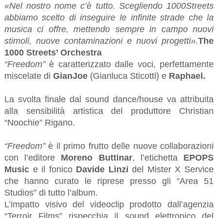
«Nel nostro nome c’è tutto. Scegliendo 1000Streets
abbiamo scelto di inseguire le infinite strade che la
musica ci offre, mettendo sempre in campo nuovi
stimoli, nuove contaminazioni e nuovi progetti».
The
1000 Streets’ Orchestra
“Freedom”
è caratterizzato dalle voci, perfettamente
miscelate di
GianJoe
(Gianluca Sticotti) e
Raphael.
La svolta finale dal sound dance/house va attribuita
alla sensibilità artistica del produttore Christian
“Noochie” Rigano.
“Freedom”
è il primo frutto delle nuove collaborazioni
con l’editore
Moreno Buttinar
, l’etichetta
EPOPS
Music
e il fonico
Davide Linzi
del Mister X Service
che hanno curato le riprese presso gli “Area 51
Studios” di tutto l’album.
L’impatto visivo del videoclip prodotto dall’agenzia
“Terroir Films” rispecchia il sound elettronico del