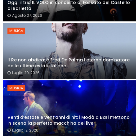
Oggi il trio IL VOLO in concerto al Fossato del Castello
di Barletta
Agosto 07, 2026
MUSICA
Il Re non abdica: è Fred De Palma l'eterno dominatore
delle ultime estati italiane
Luglio 20, 2026
MUSICA
Venti d’estate e vent’anni di hit: i Modà a Bari mettono
in scena la perfetta macchina del live
Luglio 12, 2026