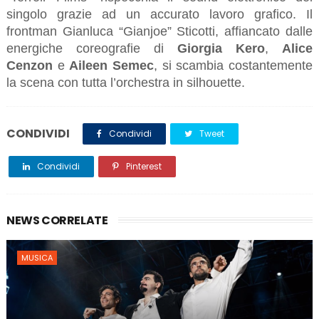
singolo grazie ad un accurato lavoro grafico. Il
frontman Gianluca “Gianjoe” Sticotti, affiancato dalle
energiche coreografie di
Giorgia Kero
,
Alice
Cenzon
e
Aileen Semec
, si scambia costantemente
la scena con tutta l’orchestra in silhouette.
CONDIVIDI
Condividi
Tweet
Condividi
Pinterest
NEWS CORRELATE
MUSICA