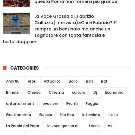
questa Roma non tornerà più grande
La Voce Grossa di…Fabrizio
Galluzzo(intervista):«Chi è Fabrizio? E’
sempre un benzinaio ma anche un
sognatore con tanta fantasia e
testardaggine»
CATEGORIES
Anni 80
Arte
Attualità
Ballo
Bari
Bat
Brindisi
Chiesa
Cinema
cultura
Dj
Economia
entertainment
evasioni
Eventi
Foggia
Gastronomia
Gossip
Hip Hop
interviste
Italia
La Parola del Papa
la voce grossa di...
Lecce
m