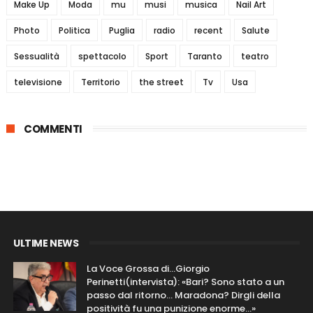
Make Up
Moda
mu
musi
musica
Nail Art
Photo
Politica
Puglia
radio
recent
Salute
Sessualità
spettacolo
Sport
Taranto
teatro
televisione
Territorio
the street
Tv
Usa
COMMENTI
ULTIME NEWS
La Voce Grossa di…Giorgio
Perinetti(intervista): «Bari? Sono stato a un
passo dal ritorno... Maradona? Dirgli della
positività fu una punizione enorme…»