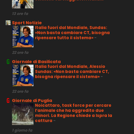
13 ore fa
Sport Notizie
Italia fuori dal Mondiale, Sundas:
«Non basta cambiare CT, bisogna
ripensare tutto il sistema»
-
22 ore fa
Giornale di Basilicata
Italia fuori dal Mondiale, Alessio
Sundas: «Non basta cambiare CT,
bisogna ripensare il sistema»
-
22 ore fa
Giornale di Puglia
Noicattaro, task force per cercare
l’animale che ha aggredito due
minori. La Regione chiede a Ispra la
cattura
-
1 giorno fa