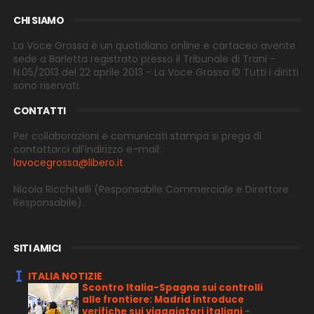
CHI SIAMO
La Voce Grossa è un quotidiano online e cartaceo avente
sede a Barletta registrato presso il Tribunale di Trani -
N.05/2013 del 22 aprile 2013 - La Voce Grossa © Tutti i diritti
sono riservati.
CONTATTI
Per collaborazioni e comunicati stampa si prega di
contattarci all’indirizzo e-
mail:
lavocegrossa@libero.it
Nicola Ricchitelli
(Responsabile Commerciale e Direttore
Responsabile).
SITI AMICI
ITALIA NOTIZIE
Scontro Italia-Spagna sui controlli
alle frontiere: Madrid introduce
verifiche sui viaggiatori italiani
-