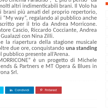
ovo cinema Paradiso”, “E più ti penso” da
lti altri indimenticabili brani. Il Volo ha
i brani più amati del proprio repertorio,
i “My way”, regalando al pubblico anche
 scritto per il trio da Andrea Morricone.
lvatore Cascio, Riccardo Cocciante, Andrea
 Gualazzi con Nina Zilli.
e la riapertura della stagione musicale
 oltre due ore, conquistando
una standing
l pubblico presente all’Arena.
MORRICONE” è un progetto di Michele
iends & Partners e MT Opera & Blues in
ona Srl.
Condividi
Pinterest