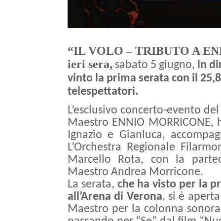
“IL VOLO – TRIBUTO A EN
ieri sera,
sabato 5 giugno,
in di
vinto la prima serata con il 25
telespettatori.
L’esclusivo concerto-evento del
Maestro ENNIO MORRICONE, ha v
Ignazio e Gianluca, accompagn
L’Orchestra Regionale Filarmo
Marcello Rota, con la partec
Maestro Andrea Morricone.
La serata,
che ha visto per la p
all’Arena di Verona
, si è apert
Maestro per la colonna sonora de