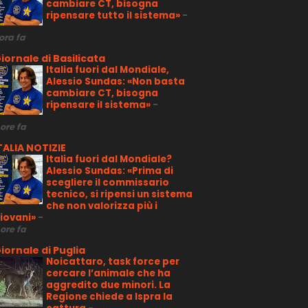
cambiare CT, bisogna
ripensare tutto il sistema»
-
 ora fa
iornale di Basilicata
Italia fuori dal Mondiale,
Alessio Sundas: «Non basta
cambiare CT, bisogna
ripensare il sistema»
-
 ore fa
TALIA NOTIZIE
Italia fuori dal Mondiale?
Alessio Sundas: «Prima di
scegliere il commissario
tecnico, si ripensi un sistema
che non valorizza più i
iovani»
-
 ore fa
iornale di Puglia
Noicattaro, task force per
cercare l’animale che ha
aggredito due minori. La
Regione chiede a Ispra la