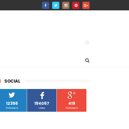
SOCIAL
12356
194067
419
Followers
Likes
Followers