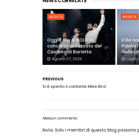
NEWS CORRELATE
MUSICA
MUSICA
Oggi il trio IL VOLO in
Il Re n
concerto al Fossato del
Palma l
Castello di Barletta
delle ul
Agosto 07, 2026
Luglio
PREVIOUS
Si è spento il cantante Mike Bird
Nessun commento
Nota. Solo i membri di questo blog posson