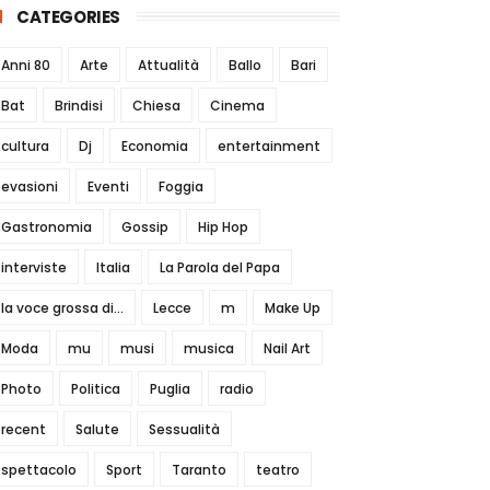
CATEGORIES
Anni 80
Arte
Attualità
Ballo
Bari
Bat
Brindisi
Chiesa
Cinema
cultura
Dj
Economia
entertainment
evasioni
Eventi
Foggia
Gastronomia
Gossip
Hip Hop
interviste
Italia
La Parola del Papa
la voce grossa di...
Lecce
m
Make Up
Moda
mu
musi
musica
Nail Art
Photo
Politica
Puglia
radio
recent
Salute
Sessualità
spettacolo
Sport
Taranto
teatro