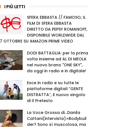
I PIÙ LETTI
SFERA EBBASTA // FAMOSO, IL
FILM DI SFERA EBBASTA
DIRETTO DA PEPSY ROMANOFF,
DISPONIBILE WORLDWIDE DAL
7 OTTOBRE SU AMAZON PRIME VIDEO
DODI BATTAGLIA: per la prima
volta insieme ad AL DI MEOLA
nel nuovo brano "ONE SKY",
da oggi in radio e in digitale!
Esce in radio e su tutte le
piattaforme digitali “GENTE
DISTRATTA”, il nuovo singolo
di Il Pretesto
La Voce Grossa di…Danila
Cattani(intervista):«Bodybuil
der? Sono sì muscolosa, ma