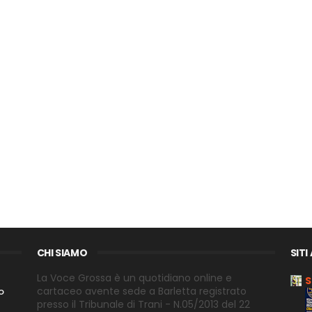
CHI SIAMO
SITI
La Voce Grossa è un quotidiano online e
S
cartaceo avente sede a Barletta registrato
o
presso il Tribunale di Trani - N.05/2013 del 22