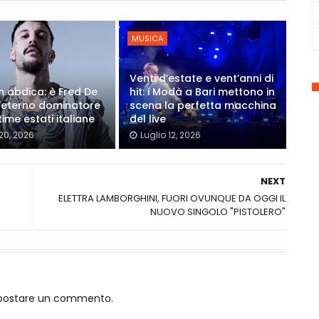
MUSICA
Venti d’estate e vent’anni di
on abdica: è Fred De
hit: i Modà a Bari mettono in
'eterno dominatore
scena la perfetta macchina
time estati italiane
del live
 20, 2026
Luglio 12, 2026
NEXT
ELETTRA LAMBORGHINI, FUORI OVUNQUE DA OGGI IL
NUOVO SINGOLO "PISTOLERO"
o postare un commento.