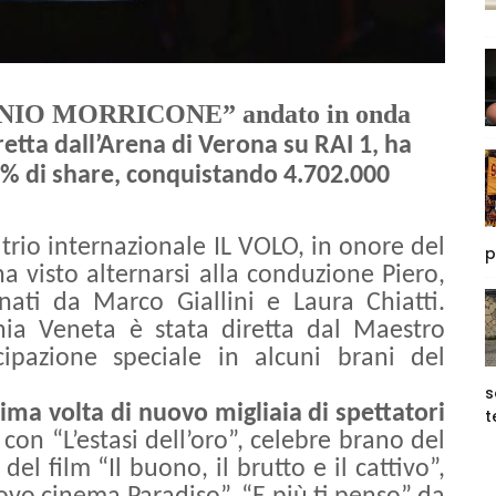
NIO MORRICONE” andato in onda
retta dall’Arena di Verona su RAI 1, ha
,8% di share, conquistando 4.702.000
 trio internazionale IL VOLO, in onore del
p
isto alternarsi alla conduzione Piero,
ati da Marco Giallini e Laura Chiatti.
nia Veneta è stata diretta dal Maestro
ipazione speciale in alcuni brani del
s
rima volta di nuovo migliaia di spettatori
t
a con “L’estasi dell’oro”, celebre brano del
l film “Il buono, il brutto e il cattivo”,