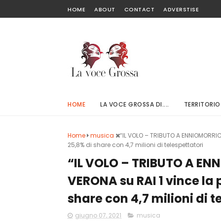
HOME
ABOUT
CONTACT
ADVERSTISE
HOME
LA VOCE GROSSA DI....
TERRITORIO
Home
musica
“IL VOLO – TRIBUTO A ENNIOMORRICO
25,8% di share con 4,7 milioni di telespettatori
“IL VOLO – TRIBUTO A EN
VERONA su RAI 1 vince la 
share con 4,7 milioni di t
giugno 07, 2021
musica