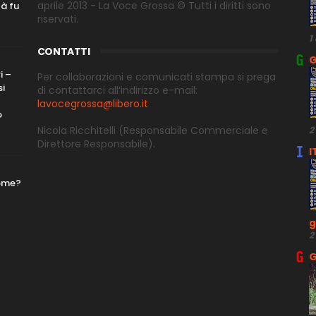
aprile 2013 - La Voce Grossa © Tutti i diritti sono
tà fu
riservati.
1
CONTATTI
G
i –
Per collaborazioni e comunicati stampa si prega
si
di contattarci all’indirizzo e-
mail:
lavocegrossa@libero.it
o
Nicola Ricchitelli
(Responsabile Commerciale e
2
Direttore
Responsabile).
I
nome?
g
2
G