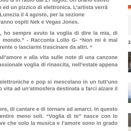
ollo G in radio dal 27 luglio. Un brano estivo
d un pizzico di elettronica. L’artista verrà
Lunezia il 4 agosto, per la sezione
aranno ospiti Nek e Vegas Jones.
 ho sempre avuto la voglia di dire la mia, di
el mondo.” - Racconta Lollo G- “Non mi è mai
2
ente o lasciarmi trascinare da altri. “
ll’amore e alla vita sulle note di una canzone
ssionale voglia di rinascita, nell’estate appena
elettroniche e pop si mescolano in un tutt’uno
vita ad un’atmosfera destinata a farci alzare il
vere, di cantare e di tornare ad amarci. In questo
entire meno soli. “Voglia di te” nasce con lo
tive che solo la musica e l’amore sono in grado