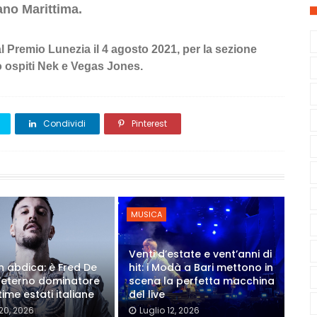
ano Marittima.
al Premio Lunezia il 4 agosto 2021, per la sezione
o ospiti Nek e Vegas Jones.
Condividi
Pinterest
MUSICA
Venti d’estate e vent’anni di
on abdica: è Fred De
hit: i Modà a Bari mettono in
'eterno dominatore
scena la perfetta macchina
time estati italiane
del live
 20, 2026
Luglio 12, 2026