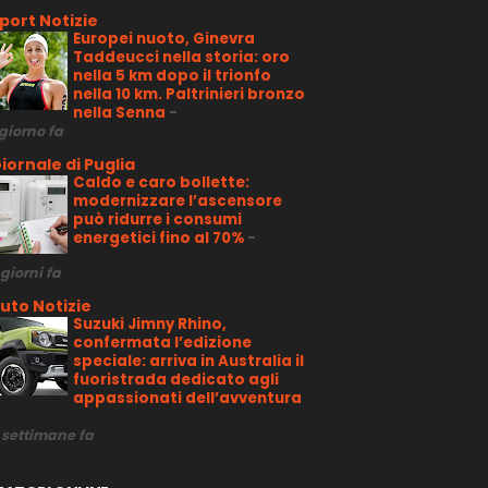
port Notizie
Europei nuoto, Ginevra
Taddeucci nella storia: oro
nella 5 km dopo il trionfo
nella 10 km. Paltrinieri bronzo
nella Senna
-
 giorno fa
iornale di Puglia
Caldo e caro bollette:
modernizzare l’ascensore
può ridurre i consumi
energetici fino al 70%
-
 giorni fa
uto Notizie
Suzuki Jimny Rhino,
confermata l’edizione
speciale: arriva in Australia il
fuoristrada dedicato agli
appassionati dell’avventura
 settimane fa