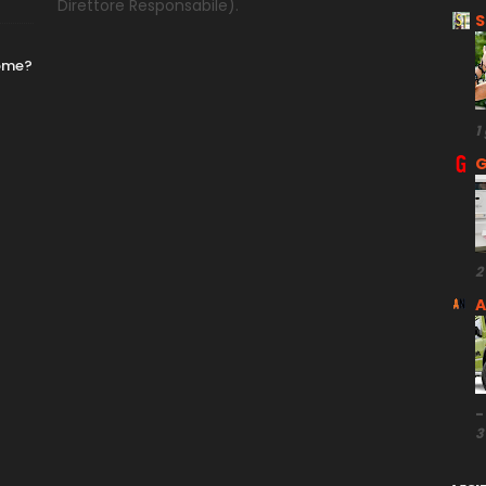
Direttore
Responsabile).
S
nome?
1
G
2
A
-
3