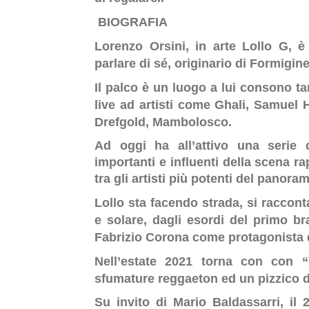
BIOGRAFIA
Lorenzo Orsini, in arte Lollo G, è
parlare di sé, originario di Formigin
Il palco è un luogo a lui consono tan
live ad artisti come Ghali, Samuel
Drefgold, Mambolosco.
Ad oggi ha all’attivo una serie c
importanti e influenti della scena ra
tra gli artisti più potenti del panor
Lollo sta facendo strada, si raccont
e solare, dagli esordi del primo b
Fabrizio Corona come protagonista d
Nell’estate 2021 torna con con “
sfumature reggaeton ed un pizzico di
Su invito di Mario Baldassarri, il 2