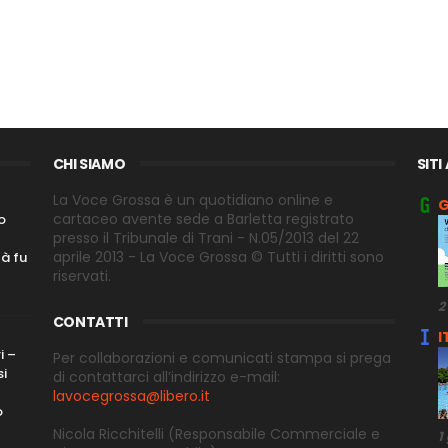
CHI SIAMO
SITI
La Voce Grossa è un quotidiano online e
G
cartaceo avente sede a Barletta registrato
o
presso il Tribunale di Trani - N.05/2013 del 22
aprile 2013 - La Voce Grossa © Tutti i diritti sono
tà fu
riservati.
2
CONTATTI
I
i –
Per collaborazioni e comunicati stampa si prega
si
di contattarci all’indirizzo e-
mail:
lavocegrossa@libero.it
o
Nicola Ricchitelli
(Responsabile Commerciale e
1