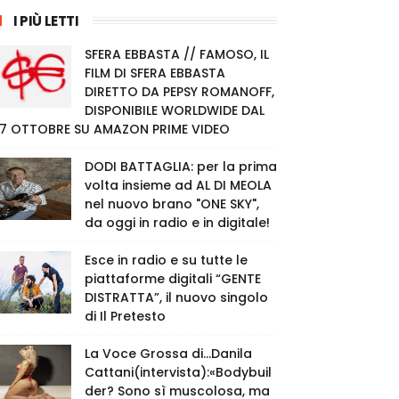
I PIÙ LETTI
SFERA EBBASTA // FAMOSO, IL
FILM DI SFERA EBBASTA
DIRETTO DA PEPSY ROMANOFF,
DISPONIBILE WORLDWIDE DAL
7 OTTOBRE SU AMAZON PRIME VIDEO
DODI BATTAGLIA: per la prima
volta insieme ad AL DI MEOLA
nel nuovo brano "ONE SKY",
da oggi in radio e in digitale!
Esce in radio e su tutte le
piattaforme digitali “GENTE
DISTRATTA”, il nuovo singolo
di Il Pretesto
La Voce Grossa di…Danila
Cattani(intervista):«Bodybuil
der? Sono sì muscolosa, ma