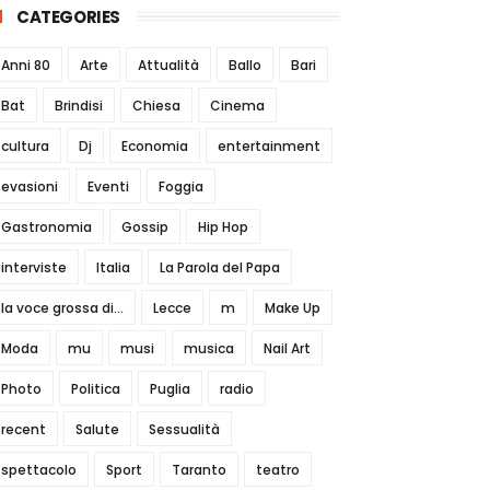
CATEGORIES
Anni 80
Arte
Attualità
Ballo
Bari
Bat
Brindisi
Chiesa
Cinema
cultura
Dj
Economia
entertainment
evasioni
Eventi
Foggia
Gastronomia
Gossip
Hip Hop
interviste
Italia
La Parola del Papa
la voce grossa di...
Lecce
m
Make Up
Moda
mu
musi
musica
Nail Art
Photo
Politica
Puglia
radio
recent
Salute
Sessualità
spettacolo
Sport
Taranto
teatro