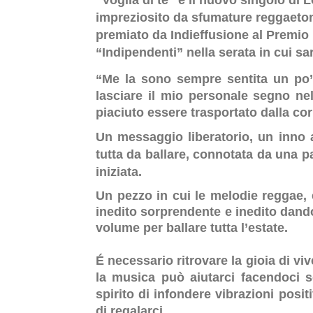
“Voglia di te” è il nuovo singolo di L
impreziosito da sfumature reggaeton e
premiato da Indieffusione al Premio 
“Indipendenti” nella serata in cui s
“Me la sono sempre sentita un po’,
lasciare il mio personale segno n
piaciuto essere trasportato dalla corr
Un messaggio liberatorio, un inno a
tutta da ballare, connotata da una pa
iniziata.
Un pezzo in cui le melodie reggae, 
inedito sorprendente e inedito dando 
volume per ballare tutta l’estate.
É necessario ritrovare la gioia di vi
la musica può aiutarci facendoci s
spirito di infondere vibrazioni posi
di regalarci.