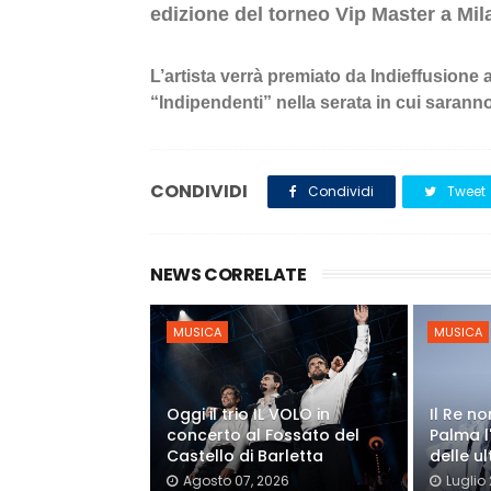
edizione del torneo Vip Master a Mil
L’artista verrà premiato da Indieffusione 
“Indipendenti” nella serata in cui sarann
CONDIVIDI
Condividi
Tweet
NEWS CORRELATE
MUSICA
MUSICA
Oggi il trio IL VOLO in
Il Re n
concerto al Fossato del
Palma l
Castello di Barletta
delle ul
Agosto 07, 2026
Luglio