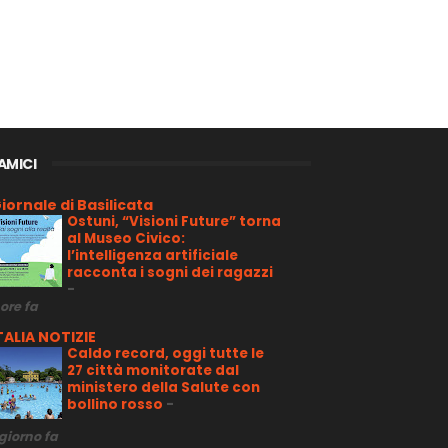
 AMICI
iornale di Basilicata
Ostuni, “Visioni Future” torna
al Museo Civico:
l’intelligenza artificiale
racconta i sogni dei ragazzi
-
 ore fa
TALIA NOTIZIE
Caldo record, oggi tutte le
27 città monitorate dal
ministero della Salute con
bollino rosso
-
 giorno fa