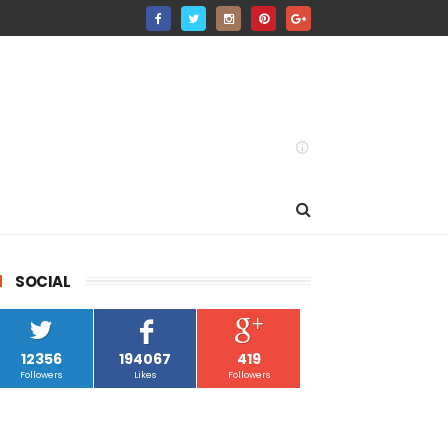
SOCIAL
12356
194067
419
Followers
Likes
Followers