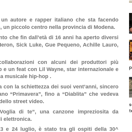
 un autore e rapper italiano che sta facendo
e, un piccolo centro nella provincia di Modena.
to che fin dall’età di 16 anni ha aperto diversi
 Heron, Sick Luke, Gue Pequeno, Achille Lauro,
ollaborazioni con alcuni dei produttori più
p
p e un feat con Lil Wayne, star internazionale e
ama musicale hip-hop .
a con la schiettezza dei suoi vent’anni, sincero
rano “Primavera”, fino a “Diablita” che vedeva
ello street video.
s
t
Voglia di te”, una canzone impreziosita da
 elettronica.
3 e 24 luglio, è stato tra gli ospiti della 30^