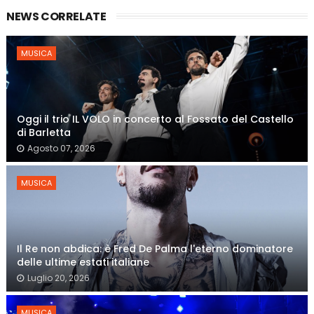
NEWS CORRELATE
MUSICA
Oggi il trio IL VOLO in concerto al Fossato del Castello
di Barletta
Agosto 07, 2026
MUSICA
Il Re non abdica: è Fred De Palma l'eterno dominatore
delle ultime estati italiane
Luglio 20, 2026
MUSICA