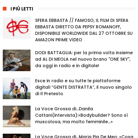
I PIÙ LETTI
SFERA EBBASTA // FAMOSO, IL FILM DI SFERA
EBBASTA DIRETTO DA PEPSY ROMANOFF,
DISPONIBILE WORLDWIDE DAL 27 OTTOBRE SU
AMAZON PRIME VIDEO
DODI BATTAGLIA: per la prima volta insieme
ad AL DI MEOLA nel nuovo brano "ONE SKY",
da oggi in radio e in digitale!
Esce in radio e su tutte le piattaforme
digitali “GENTE DISTRATTA”, il nuovo singolo
di Il Pretesto
La Voce Grossa di…Danila
Cattani(intervista):«Bodybuilder? Sono sì
muscolosa, ma molto femminile…»
La Voce Grossa di…Maria Pia De Meo: «Cosa