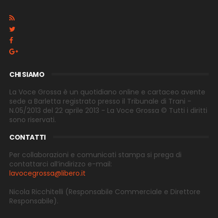
CHI SIAMO
La Voce Grossa è un quotidiano online e cartaceo avente
sede a Barletta registrato presso il Tribunale di Trani -
N.05/2013 del 22 aprile 2013 - La Voce Grossa © Tutti i diritti
sono riservati.
CONTATTI
Per collaborazioni e comunicati stampa si prega di
contattarci all’indirizzo e-
mail:
lavocegrossa@libero.it
Nicola Ricchitelli
(Responsabile Commerciale e Direttore
Responsabile).