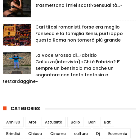
trasmettono i miei scatti?Sensualità…»
Cari tifosi romanisti, forse era meglio
Fonseca e la famiglia Sensi, purtroppo
questa Roma non tornerà più grande
La Voce Grossa di…Fabrizio
Galluzzo(intervista):«Chi è Fabrizio? E’
sempre un benzinaio ma anche un
sognatore con tanta fantasia e
testardaggine»
CATEGORIES
Anni 80
Arte
Attualità
Ballo
Bari
Bat
Brindisi
Chiesa
Cinema
cultura
Dj
Economia