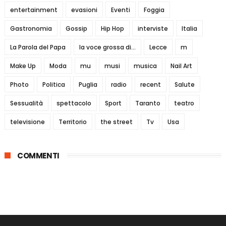
entertainment
evasioni
Eventi
Foggia
Gastronomia
Gossip
Hip Hop
interviste
Italia
La Parola del Papa
la voce grossa di...
Lecce
m
Make Up
Moda
mu
musi
musica
Nail Art
Photo
Politica
Puglia
radio
recent
Salute
Sessualità
spettacolo
Sport
Taranto
teatro
televisione
Territorio
the street
Tv
Usa
COMMENTI