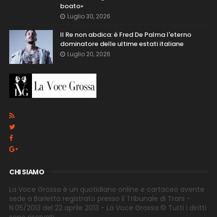
boato»
Luglio 30, 2026
Il Re non abdica: è Fred De Palma l'eterno
dominatore delle ultime estati italiane
Luglio 20, 2026
CHI SIAMO
La Voce Grossa è un quotidiano online e cartaceo avente
sede a Barletta registrato presso il Tribunale di Trani -
N.05/2013 del 22 aprile 2013 - La Voce Grossa © Tutti i diritti