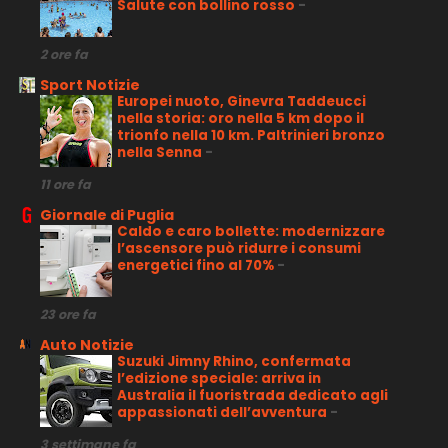
Salute con bollino rosso
-
2 ore fa
Sport Notizie
Europei nuoto, Ginevra Taddeucci
nella storia: oro nella 5 km dopo il
trionfo nella 10 km. Paltrinieri bronzo
nella Senna
-
11 ore fa
Giornale di Puglia
Caldo e caro bollette: modernizzare
l’ascensore può ridurre i consumi
energetici fino al 70%
-
23 ore fa
Auto Notizie
Suzuki Jimny Rhino, confermata
l’edizione speciale: arriva in
Australia il fuoristrada dedicato agli
appassionati dell’avventura
-
3 settimane fa