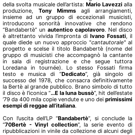
della svolta musicale dell’artista:
Mario Lavezzi
alla
produzione,
Tony Mimms
agli arrangiamenti,
insieme ad un gruppo di eccezionali musicisti,
introducono sonorità innovative che rendono
“Bandabertè” un
autentico capolavoro
. Nel disco
è altrettanto vivida l’impronta di
Ivano Fossati
, il
quale diede un nuovo approccio "
cantautorale
" al
progetto e scelse il titolo Bandabertè (nome del
gruppo di musicisti che accompagnò la cantante
in sala di registrazione e che segue tuttora
Loredana in tournée). Lo stesso Fossati firma
testo e musica di “
Dedicato
”, già singolo di
successo del 1978, che consacra definitivamente
la Bertè al grande pubblico. Brano simbolo di tutto
il disco è l’iconica “
…E la luna bussò
”, hit dell’estate
’79 da 400 mila copie vendute e uno dei
primissimi
esempi di reggae all’italiana
.
Con l’uscita dell’LP “
Bandabertè
”, si conclude la
“
70Bertè - Vinyl collection
”, la serie evento di
ripubblicazioni in vinile da collezione di alcuni degli