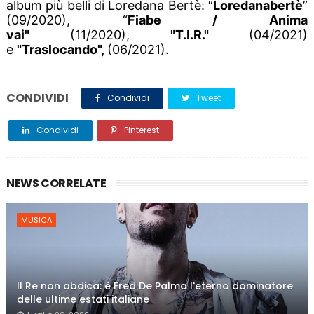
album più belli di Loredana Bertè: “
Loredanabertè
”
(09/2020), “
Fiabe / Anima
vai"
(11/2020),
"T.I.R."
(04/2021)
e
"Traslocando",
(06/2021).
CONDIVIDI
Condividi
Tweet
Condividi
Pinterest
NEWS CORRELATE
MUSICA
Il Re non abdica: è Fred De Palma l'eterno dominatore
delle ultime estati italiane