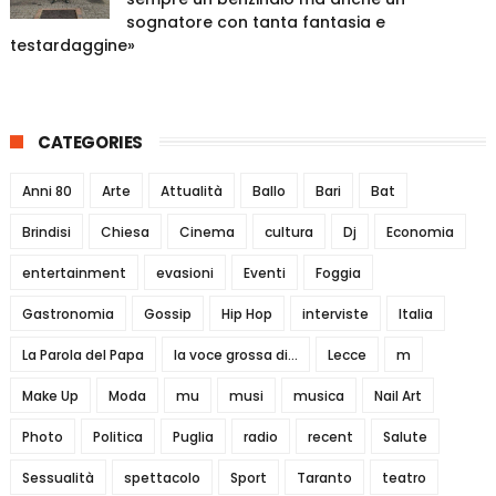
sognatore con tanta fantasia e
testardaggine»
CATEGORIES
Anni 80
Arte
Attualità
Ballo
Bari
Bat
Brindisi
Chiesa
Cinema
cultura
Dj
Economia
entertainment
evasioni
Eventi
Foggia
Gastronomia
Gossip
Hip Hop
interviste
Italia
La Parola del Papa
la voce grossa di...
Lecce
m
Make Up
Moda
mu
musi
musica
Nail Art
Photo
Politica
Puglia
radio
recent
Salute
Sessualità
spettacolo
Sport
Taranto
teatro