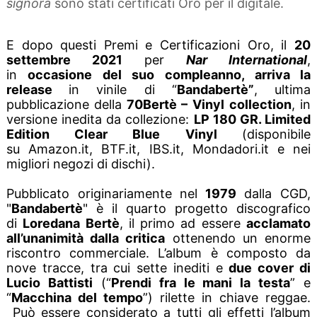
signora
sono stati certificati Oro per il digitale.
E dopo questi Premi e Certificazioni Oro, il
20
settembre 2021
per
Nar International
,
in
occasione del suo compleanno, arriva la
release
in vinile di “
Bandabertè”
, ultima
pubblicazione della
70Bertè – Vinyl collection
, in
versione inedita da collezione:
LP 180 GR. Limited
Edition Clear Blue Vinyl
(disponibile
su
Amazon.it
,
BTF.it
,
IBS.it
,
Mondadori.it
e nei
migliori negozi di dischi).
Pubblicato originariamente nel
1979
dalla CGD,
"
Bandabertè
" è il quarto progetto discografico
di
Loredana Bertè
, il primo ad essere
acclamato
all’unanimità dalla critica
ottenendo un enorme
riscontro commerciale. L’album è composto da
nove tracce, tra cui sette inediti e
due cover di
Lucio Battisti
(“
Prendi fra le mani la testa
” e
“
Macchina del tempo
”) rilette in chiave reggae.
Può essere considerato a tutti gli effetti l’album