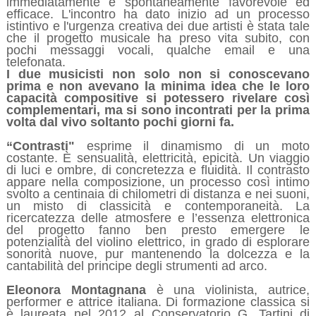
immediatamente e spontaneamente favorevole ed
efficace. L'incontro ha dato inizio ad un processo
istintivo e l'urgenza creativa dei due artisti è stata tale
che il progetto musicale ha preso vita subito, con
pochi messaggi vocali, qualche email e una
telefonata.
I due musicisti non solo non si conoscevano
prima e non avevano la minima idea che le loro
capacità compositive si potessero rivelare così
complementari, ma si sono incontrati per la prima
volta dal vivo soltanto pochi giorni fa.
“Contrasti"
esprime il dinamismo di un moto
costante. È sensualità, elettricità, epicità. Un viaggio
di luci e ombre, di concretezza e fluidità. Il contrasto
appare nella composizione, un processo così intimo
svolto a centinaia di chilometri di distanza e nei suoni,
un misto di classicità e contemporaneità. La
ricercatezza delle atmosfere e l’essenza elettronica
del progetto fanno ben presto emergere le
potenzialità del violino elettrico, in grado di esplorare
sonorità nuove, pur mantenendo la dolcezza e la
cantabilità del principe degli strumenti ad arco.
Eleonora Montagnana
è una violinista, autrice,
performer e attrice italiana. Di formazione classica si
è laureata nel 2012 al Conservatorio G. Tartini di