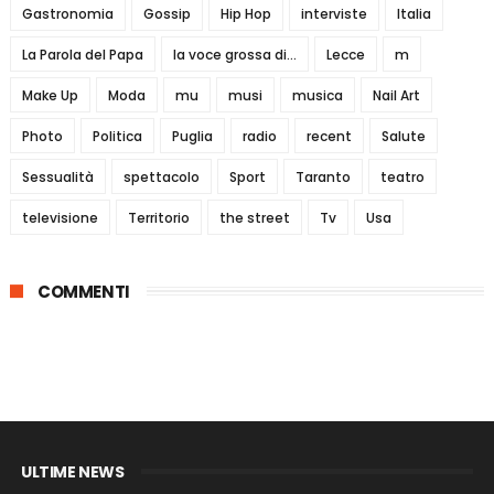
Gastronomia
Gossip
Hip Hop
interviste
Italia
La Parola del Papa
la voce grossa di...
Lecce
m
Make Up
Moda
mu
musi
musica
Nail Art
Photo
Politica
Puglia
radio
recent
Salute
Sessualità
spettacolo
Sport
Taranto
teatro
televisione
Territorio
the street
Tv
Usa
COMMENTI
ULTIME NEWS