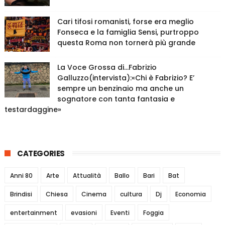
Cari tifosi romanisti, forse era meglio
Fonseca e la famiglia Sensi, purtroppo
questa Roma non tornerà più grande
La Voce Grossa di…Fabrizio
Galluzzo(intervista):«Chi è Fabrizio? E’
sempre un benzinaio ma anche un
sognatore con tanta fantasia e
testardaggine»
CATEGORIES
Anni 80
Arte
Attualità
Ballo
Bari
Bat
Brindisi
Chiesa
Cinema
cultura
Dj
Economia
entertainment
evasioni
Eventi
Foggia