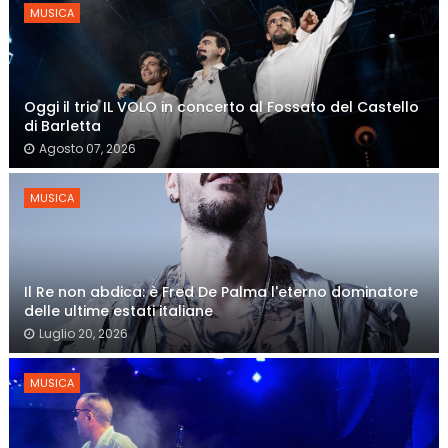
MUSICA
Oggi il trio IL VOLO in concerto al Fossato del Castello
di Barletta
Agosto 07, 2026
MUSICA
Il Re non abdica: è Fred De Palma l'eterno dominatore
delle ultime estati italiane
Luglio 20, 2026
MUSICA