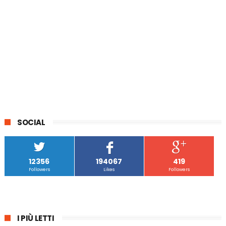
SOCIAL
12356
194067
419
Followers
Likes
Followers
I PIÙ LETTI