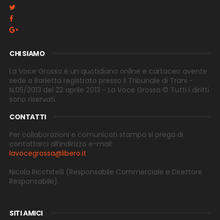
CHI SIAMO
La Voce Grossa è un quotidiano online e cartaceo avente
sede a Barletta registrato presso il Tribunale di Trani -
N.05/2013 del 22 aprile 2013 - La Voce Grossa © Tutti i diritti
sono riservati.
CONTATTI
Per collaborazioni e comunicati stampa si prega di
contattarci all’indirizzo e-
mail:
lavocegrossa@libero.it
Nicola Ricchitelli
(Responsabile Commerciale e Direttore
Responsabile).
SITI AMICI