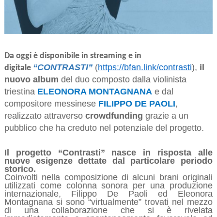
Da oggi è disponibile in streaming e in
“CONTRASTI”
(
https://bfan.link/contrasti
),
il
digitale
nuovo album
del duo composto dalla violinista
triestina
ELEONORA MONTAGNANA
e dal
compositore messinese
FILIPPO DE PAOLI
,
realizzato attraverso
crowdfunding
grazie a un
pubblico che ha creduto nel potenziale del progetto.
Il progetto “Contrasti” nasce in risposta alle
nuove esigenze dettate dal particolare periodo
storico.
Coinvolti nella composizione di alcuni brani originali
utilizzati come colonna sonora per una produzione
internazionale, Filippo De Paoli ed Eleonora
Montagnana si sono “virtualmente” trovati nel mezzo
di una collaborazione che si è rivelata