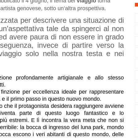
licato il 4 giugno, il tema del
viaggio
torna
artista genovese, sotto un’altra prospettiva.
lizzata per descrivere una situazione di
n’aspettativa tale da spingerci al non
ed avere paura di non essere in grado
nseguenza, invece di partire verso la
viaggio solo nella nostra testa e nei
zione profondamente artigianale e allo stesso
ti.
di finzione per eccellenza ideale per rappresentare
ia e il primo passo in questo nuovo mondo.
go che il protagonista desidera raggiungere avviene
 diventa parte di questo luogo fantastico e lo
i più estremi. E lì incontra la vera meta che non si
terribile: la bocca di ingresso del luna park, mondo
bocca escono i veri abitanti di questo mondo, delle