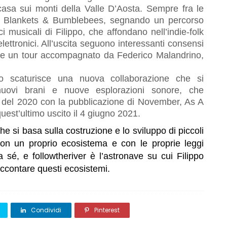
 casa sui monti della Valle D’Aosta. Sempre fra le
EP Blankets & Bumblebees, segnando un percorso
i musicali di Filippo, che affondano nell’indie-folk
ttronici. All’uscita seguono interessanti consensi
e che un tour accompagnato da Federico Malandrino,
co scaturisce una nuova collaborazione che si
 nuovi brani e nuove esplorazioni sonore, che
ne del 2020 con la pubblicazione di November, As A
est’ultimo uscito il 4 giugno 2021.
he si basa sulla costruzione e lo sviluppo di piccoli
on un proprio ecosistema e con le proprie leggi
 sé, e followtheriver è l’astronave su cui Filippo
accontare questi ecosistemi.
Condividi
Pinterest