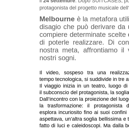
il
24 settembre
. Dopo SUITCASES, pubb
protagonista del progetto musicale dell’
Melbourne
è la metafora uti
disagio che può derivare da u
compiere determinate scelte 
di poterle realizzare. Di co
nostra meta, affrontiamo il 
nostri sogni.
Il video, sospeso tra una realizza
tempo tecnologica, si suddivide in tre at
Il viaggio inizia in un teatro, luogo 
il subconscio del protagonista, la sogl
Dall’incontro con la proiezione del luo
la trasformazione: il protagonista
esplora incuriosito fino ai suoi confin
aspettava, un’altra soglia bellissima e 
fatto di luci e caleidoscopi. Ma dalla 