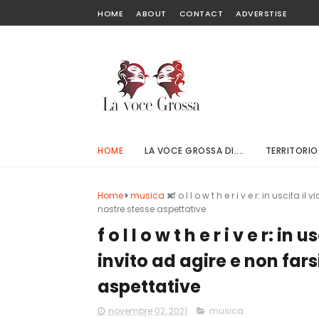
HOME
ABOUT
CONTACT
ADVERSTISE
HOME
LA VOCE GROSSA DI....
TERRITORIO
Home
musica
f o l l o w t h e r i v e r: in uscit
nostre stesse aspettative
f o l l o w t h e r i v e r: 
invito ad agire e non fars
aspettative
novembre 02, 2021
musica