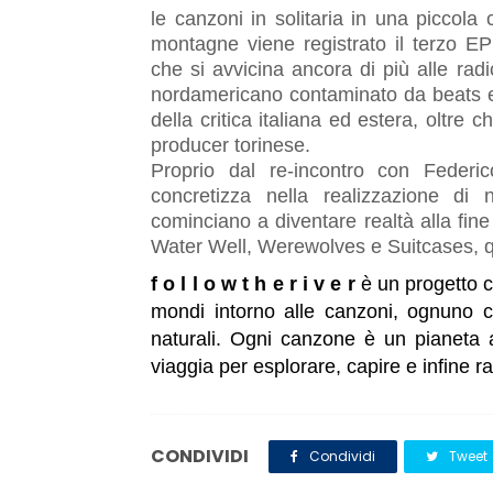
le canzoni in solitaria in una piccola
montagne viene registrato il terzo 
che si avvicina ancora di più alle radic
nordamericano contaminato da beats ele
della critica italiana ed estera, oltr
producer torinese.
Proprio dal re-incontro con Federi
concretizza nella realizzazione di
cominciano a diventare realtà alla fi
Water Well, Werewolves e Suitcases, qu
f o l l o w t h e r i v e r
è un progetto c
mondi intorno alle canzoni, ognuno c
naturali. Ogni canzone è un pianeta a
viaggia per esplorare, capire e infine r
CONDIVIDI
Condividi
Tweet