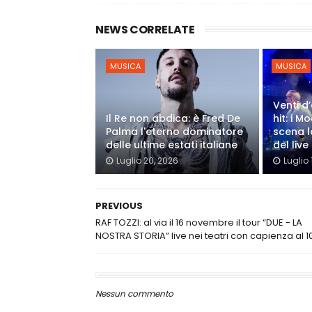
NEWS CORRELATE
MUSICA
MUSICA
Venti d’
Il Re non abdica: è Fred De
hit: i 
Palma l'eterno dominatore
scena l
delle ultime estati italiane
del live
Luglio 20, 2026
Luglio 
PREVIOUS
RAF TOZZI: al via il 16 novembre il tour “DUE - LA
NOSTRA STORIA” live nei teatri con capienza al 
Nessun commento