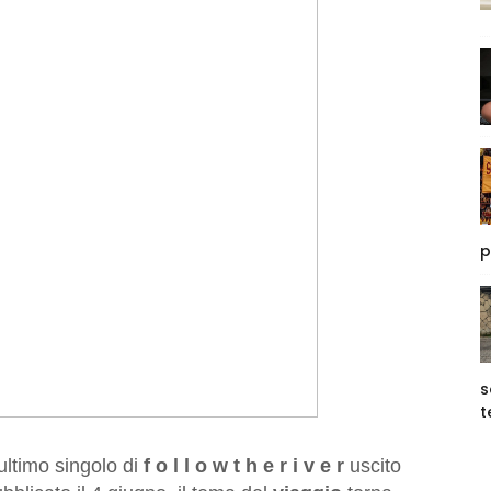
p
s
t
 ultimo singolo di
f o l l o w t h e r i v e r
uscito