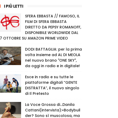
I PIÙ LETTI
SFERA EBBASTA // FAMOSO, IL
FILM DI SFERA EBBASTA
DIRETTO DA PEPSY ROMANOFF,
DISPONIBILE WORLDWIDE DAL
7 OTTOBRE SU AMAZON PRIME VIDEO
DODI BATTAGLIA: per la prima
volta insieme ad AL DI MEOLA
nel nuovo brano "ONE SKY",
da oggi in radio e in digitale!
Esce in radio e su tutte le
piattaforme digitali “GENTE
DISTRATTA”, il nuovo singolo
di Il Pretesto
La Voce Grossa di…Danila
Cattani(intervista):«Bodybuil
der? Sono sì muscolosa, ma