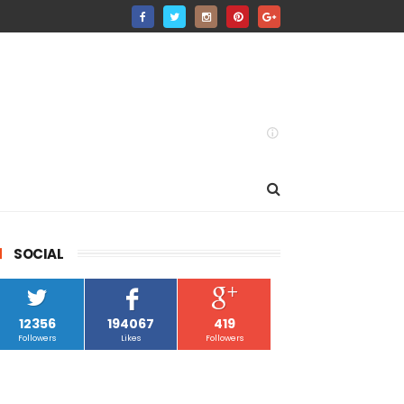
SOCIAL
12356
194067
419
Followers
Likes
Followers