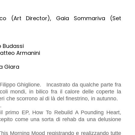
co (Art Director), Gaia Sommariva (Set
o Budassi
Matteo Armanini
La Giara
 di Filippo Ghiglione. Incastrato da qualche parte fra
 mondi, in bilico fra il calore delle coperte la
ri che scorrono al di là del finestrino, in autunno.
a.
 il primo EP, How To Rebuild A Pounding Heart,
cepito come una sorta di rehab da una delusione
This Morning Mood registrando e realizzando tutte