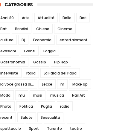
CATEGORIES
Anni 80
Arte
Attualità
Ballo
Bari
Bat
Brindisi
Chiesa
Cinema
cultura
Dj
Economia
entertainment
evasioni
Eventi
Foggia
Gastronomia
Gossip
Hip Hop
interviste
Italia
La Parola del Papa
la voce grossa di...
Lecce
m
Make Up
Moda
mu
musi
musica
Nail Art
Photo
Politica
Puglia
radio
recent
Salute
Sessualità
spettacolo
Sport
Taranto
teatro