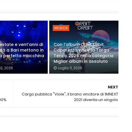
MUSICA
estate e vent’anni di
Con l’album Orbit Orbit,
Modà a Bari mettono in
Caparezza vince la Targa
a perfetta macchina
Tenco 2026 nella categoria
Miglior album in assoluto
12, 2026
Luglio 11, 2026
NEXT
Cargo pubblica "Viole", il brano vincitore di 1MNEXT
100%
2021 diventa un singolo