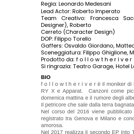
Regia: Leonardo Medesani
Lead Actor: Roberto Imperato
Team Creativo: Francesca Sac
Designer), Roberto
Cerreto (Character Design)
DOP: Filippo Torello
Gaffers: Osvaldo Giordano, Matte
Sceneggiatura: Filippo Ghiglione, 
Prodotto da: f o l l o w t h e r i v e r
Si ringrazia: Teatro Garage, Hotel 
BIO
f o l l o w t h e r i v e r è il moniker
RY X e Apparat. Canzoni come piccoli
domenica mattina e il rumore degli albe
Il petricore che sale dalla terra bagnat
Nel corso del 2016 viene pubblicato
registrato tra Genova e Milano e con
amorosa.
Nel 2017 realizza il secondo EP Into 