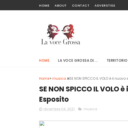
HOME
ABOUT
CONTACT
ADVERSTISE
HOME
LA VOCE GROSSA DI....
TERRITORIO
Home
musica
SE NON SPICCO IL VOLO è il nuovo 
SE NON SPICCO IL VOLO è 
Esposito
dicembre 04, 2021
musica