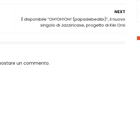
NEXT
È disponibile “OH!OH!OH! (papadebedibi)”, il nuovo
singolo di Jazzincase, progetto di Kiki Orsi
o postare un commento.