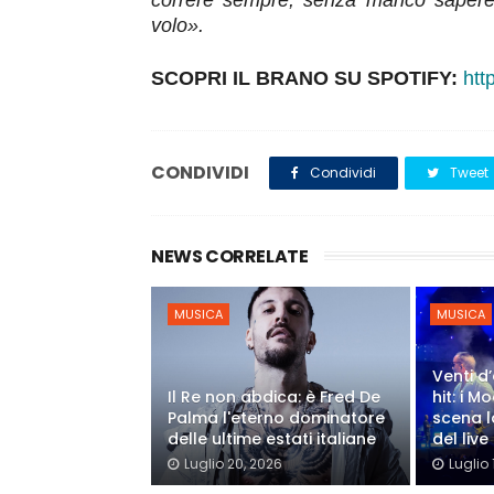
correre sempre, senza manco sapere
volo».
SCOPRI IL BRANO SU SPOTIFY:
htt
CONDIVIDI
Condividi
Tweet
NEWS CORRELATE
MUSICA
MUSICA
Venti d’
Il Re non abdica: è Fred De
hit: i 
Palma l'eterno dominatore
scena l
delle ultime estati italiane
del live
Luglio 20, 2026
Luglio 