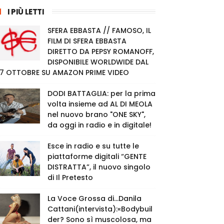
I PIÙ LETTI
SFERA EBBASTA // FAMOSO, IL
FILM DI SFERA EBBASTA
DIRETTO DA PEPSY ROMANOFF,
DISPONIBILE WORLDWIDE DAL
7 OTTOBRE SU AMAZON PRIME VIDEO
DODI BATTAGLIA: per la prima
volta insieme ad AL DI MEOLA
nel nuovo brano "ONE SKY",
da oggi in radio e in digitale!
Esce in radio e su tutte le
piattaforme digitali “GENTE
DISTRATTA”, il nuovo singolo
di Il Pretesto
La Voce Grossa di…Danila
Cattani(intervista):«Bodybuil
der? Sono sì muscolosa, ma