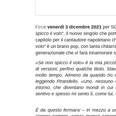
Esce
venerdì 3 dicembre 2021
per SC
spicco il volo
", il nuovo singolo che port
capitolo per il cantautore napoletano c
volo
" è un brano pop, con tanta chitar
generazionale che vi farà innamorare s
«Se non spicco il volo» è la mia picc
di versioni, perfino qualche titolo. St
molto tempo. Almeno da quando ho rip
leggendo Pirandello. «Uno, nessuno e 
intorno, che diventano mondi in cui d
sentivo e spesso mi sento lì, come lui, 
È da questo fermarsi – in mezzo a un