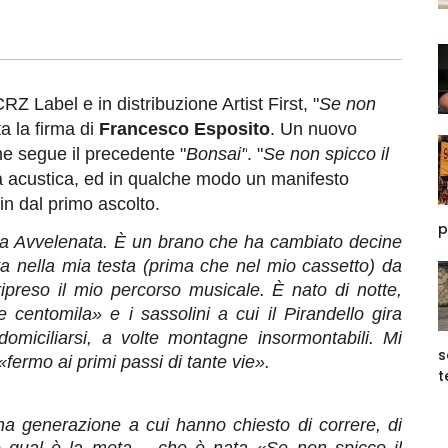
RZ Label e in distribuzione Artist First, "
Se non
a la firma di
Francesco Esposito
. Un nuovo
he segue il precedente "
Bonsai"
. "
Se non spicco il
ra acustica, ed in qualche modo un manifesto
in dal primo ascolto.
p
ola Avvelenata. È un brano che ha cambiato decine
ava nella mia testa (prima che nel mio cassetto) da
reso il mio percorso musicale. È nato di notte,
centomila» e i sassolini a cui il Pirandello gira
omiciliarsi, a volte montagne insormontabili. Mi
s
«fermo ai primi passi di tante vie».
t
a generazione a cui hanno chiesto di correre, di