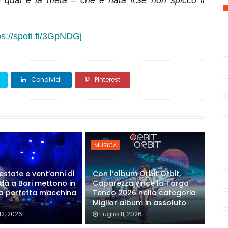
 qual è la meta – che è nata «Se non spicco il
ps://spoti.fi/3GpNDGj
Condividi
Pinterest
MUSICA
estate e vent’anni di
Con l’album Orbit Orbit,
Modà a Bari mettono in
Caparezza vince la Targa
a perfetta macchina
Tenco 2026 nella categoria
Miglior album in assoluto
12, 2026
Luglio 11, 2026