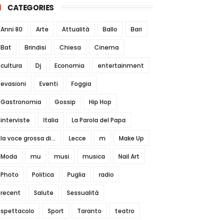
CATEGORIES
Anni 80
Arte
Attualità
Ballo
Bari
Bat
Brindisi
Chiesa
Cinema
cultura
Dj
Economia
entertainment
evasioni
Eventi
Foggia
Gastronomia
Gossip
Hip Hop
interviste
Italia
La Parola del Papa
la voce grossa di...
Lecce
m
Make Up
Moda
mu
musi
musica
Nail Art
Photo
Politica
Puglia
radio
recent
Salute
Sessualità
spettacolo
Sport
Taranto
teatro