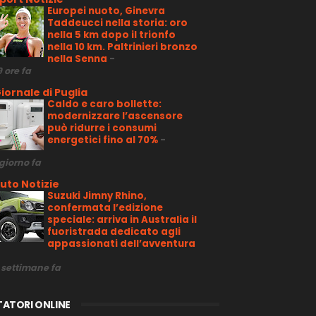
Europei nuoto, Ginevra
Taddeucci nella storia: oro
nella 5 km dopo il trionfo
nella 10 km. Paltrinieri bronzo
nella Senna
-
9 ore fa
iornale di Puglia
Caldo e caro bollette:
modernizzare l’ascensore
può ridurre i consumi
energetici fino al 70%
-
 giorno fa
uto Notizie
Suzuki Jimny Rhino,
confermata l’edizione
speciale: arriva in Australia il
fuoristrada dedicato agli
appassionati dell’avventura
 settimane fa
TATORI ONLINE