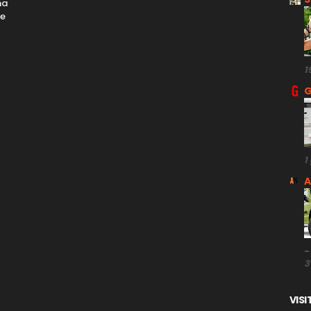
ma
me
1
G
1
A
-
3
VISI