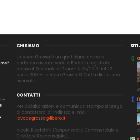
CHI SIAMO
SITI
La Voce Grossa è un quotidiano online e
G
cartaceo avente sede a Barletta registrato
nome?
presso il Tribunale di Trani - N.05/2013 del 22
aprile 2013 - La Voce Grossa © Tutti i diritti sono
riservati.
9
CONTATTI
I
i –
si
Per collaborazioni e comunicati stampa si prega
di contattarci all’indirizzo e-
mail:
o
lavocegrossa@libero.it
Nicola Ricchitelli
(Responsabile Commerciale e
9
Direttore
Responsabile).
S