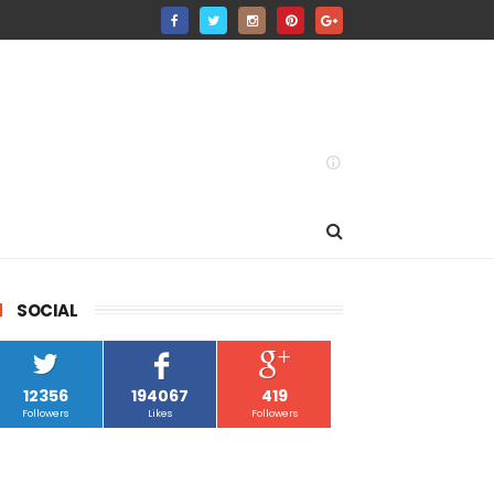
SOCIAL
12356
194067
419
Followers
Likes
Followers