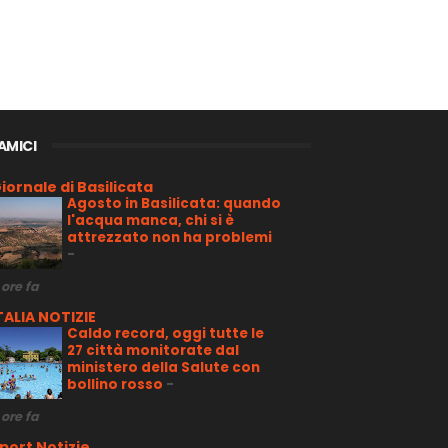
 AMICI
iornale di Basilicata
Agosto in Basilicata: quando
l'acqua manca, chi si è
attrezzato non ha problemi
-
 ore fa
TALIA NOTIZIE
Caldo record, oggi tutte le
27 città monitorate dal
ministero della Salute con
bollino rosso
-
 ore fa
port Notizie