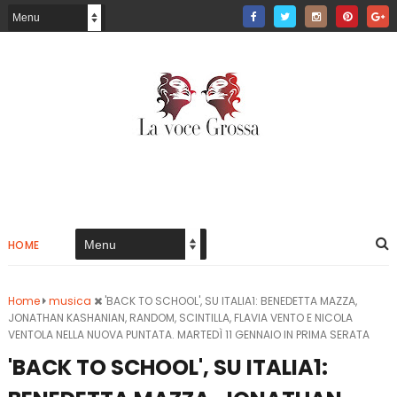
HOME
Home
musica
'BACK TO SCHOOL', SU ITALIA1: BENEDETTA MAZZA,
JONATHAN KASHANIAN, RANDOM, SCINTILLA, FLAVIA VENTO E NICOLA
VENTOLA NELLA NUOVA PUNTATA. MARTEDÌ 11 GENNAIO IN PRIMA SERATA
'BACK TO SCHOOL', SU ITALIA1: