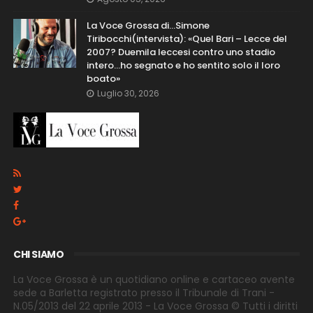
La Voce Grossa di…Simone
Tiribocchi(intervista): «Quel Bari – Lecce del
2007? Duemila leccesi contro uno stadio
intero...ho segnato e ho sentito solo il loro
boato»
Luglio 30, 2026
CHI SIAMO
La Voce Grossa è un quotidiano online e cartaceo avente
sede a Barletta registrato presso il Tribunale di Trani -
N.05/2013 del 22 aprile 2013 - La Voce Grossa © Tutti i diritti