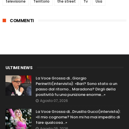
televisione
Territorio
the street
Tv
Usa
COMMENTI
ULTIME NEWS
La Voce Grossa di…Giorgio
Perinetti(intervista): «Bari? Sono stato a un
passo dal ritorno... Maradona? Dirgli della
positività fu una punizione enorme…»
Agosto 07, 2026
La Voce Grossa di…Drusilla Gucci(intervista):
«Il mio cognome? Non mi ha mai impedito di
fare qualcosa…»
Agosto 05, 2026