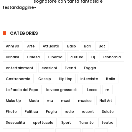
sognatore con tanta fantasia e
testardaggine»
CATEGORIES
Anni 80
Arte
Attualità
Ballo
Bari
Bat
Brindisi
Chiesa
Cinema
cultura
Dj
Economia
entertainment
evasioni
Eventi
Foggia
Gastronomia
Gossip
Hip Hop
interviste
Italia
La Parola del Papa
la voce grossa di...
Lecce
m
Make Up
Moda
mu
musi
musica
Nail Art
Photo
Politica
Puglia
radio
recent
Salute
Sessualità
spettacolo
Sport
Taranto
teatro