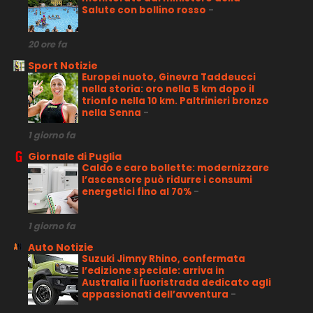
Salute con bollino rosso
-
20 ore fa
Sport Notizie
Europei nuoto, Ginevra Taddeucci
nella storia: oro nella 5 km dopo il
trionfo nella 10 km. Paltrinieri bronzo
nella Senna
-
1 giorno fa
Giornale di Puglia
Caldo e caro bollette: modernizzare
l’ascensore può ridurre i consumi
energetici fino al 70%
-
1 giorno fa
Auto Notizie
Suzuki Jimny Rhino, confermata
l’edizione speciale: arriva in
Australia il fuoristrada dedicato agli
appassionati dell’avventura
-