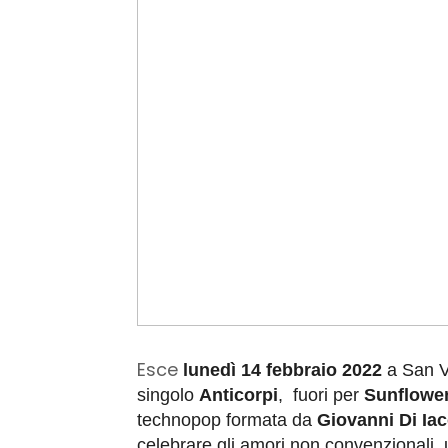
Esce
lunedì 14 febbraio 2022
a San V
singolo
Anticorpi
,
fuori per
Sunflowe
technopop formata da
Giovanni Di Ia
celebrare gli amori non convenzionali,