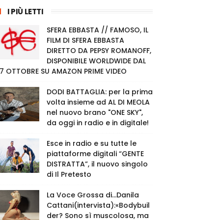
I PIÙ LETTI
SFERA EBBASTA // FAMOSO, IL
FILM DI SFERA EBBASTA
DIRETTO DA PEPSY ROMANOFF,
DISPONIBILE WORLDWIDE DAL
7 OTTOBRE SU AMAZON PRIME VIDEO
DODI BATTAGLIA: per la prima
volta insieme ad AL DI MEOLA
nel nuovo brano "ONE SKY",
da oggi in radio e in digitale!
Esce in radio e su tutte le
piattaforme digitali “GENTE
DISTRATTA”, il nuovo singolo
di Il Pretesto
La Voce Grossa di…Danila
Cattani(intervista):«Bodybuil
der? Sono sì muscolosa, ma