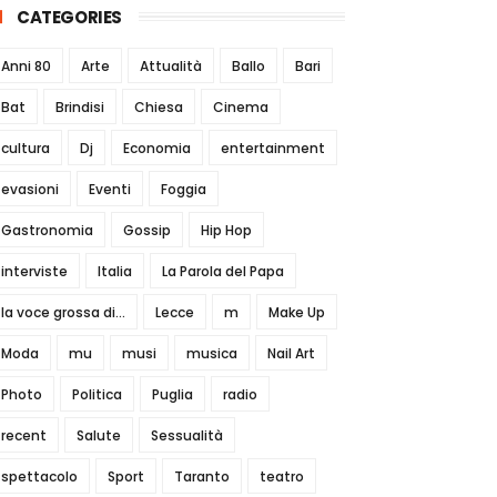
CATEGORIES
Anni 80
Arte
Attualità
Ballo
Bari
Bat
Brindisi
Chiesa
Cinema
cultura
Dj
Economia
entertainment
evasioni
Eventi
Foggia
Gastronomia
Gossip
Hip Hop
interviste
Italia
La Parola del Papa
la voce grossa di...
Lecce
m
Make Up
Moda
mu
musi
musica
Nail Art
Photo
Politica
Puglia
radio
recent
Salute
Sessualità
spettacolo
Sport
Taranto
teatro