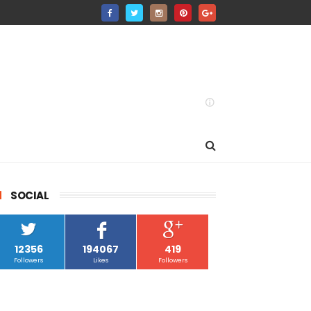
SOCIAL
12356
194067
419
Followers
Likes
Followers