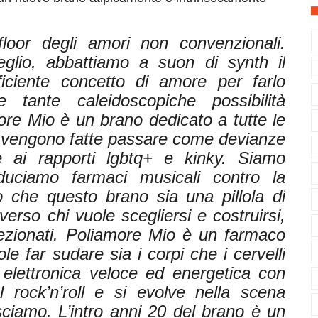
loor degli amori non convenzionali.
glio, abbattiamo a suon di synth il
fficiente concetto di amore per farlo
e tante caleidoscopiche possibilità
more Mio è un brano dedicato a tutte le
e vengono fatte passare come devianze
 ai rapporti lgbtq+ e kinky. Siamo
oduciamo farmaci musicali contro la
 che questo brano sia una pillola di
verso chi vuole scegliersi e costruirsi,
onfezionati. Poliamore Mio è un farmaco
 far sudare sia i corpi che i cervelli
 elettronica veloce ed energetica con
 rock’n’roll e si evolve nella scena
sciamo. L’intro anni 20 del brano è un