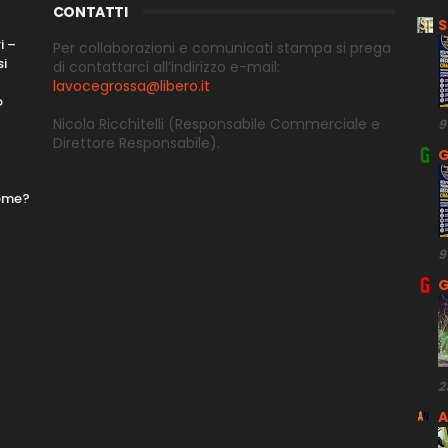
CONTATTI
S
i –
Per collaborazioni e comunicati stampa si prega
si
di contattarci all’indirizzo e-
mail:
lavocegrossa@libero.it
o
Nicola Ricchitelli
(Responsabile Commerciale e
9
Direttore
Responsabile).
G
nome?
9
G
2
A