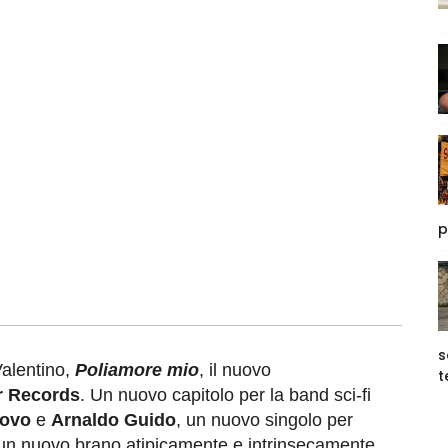
p
s
alentino,
Poliamore mio
, il nuovo
t
r Records
. Un nuovo capitolo per la band sci-fi
covo
e
Arnaldo Guido
, un nuovo singolo per
 un nuovo brano atipicamente e intrinsecamente