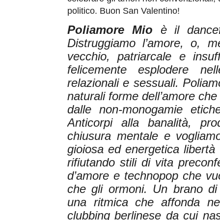
politico. Buon San Valentino!
Poliamore Mio
è il dancef
Distruggiamo l’amore, o, me
vecchio, patriarcale e insu
felicemente esplodere nell
relazionali e sessuali. Polia
naturali forme dell’amore ch
dalle non-monogamie etiche
Anticorpi alla banalità, pr
chiusura mentale e vogliamo
gioiosa ed energetica libertà 
rifiutando stili di vita prec
d’amore e technopop che vuole
che gli ormoni. Un brano di
una ritmica che affonda nel
clubbing berlinese da cui na