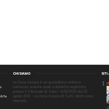
CHI SIAMO
SITI
La Voce Grossa è un quotidiano online e
I
cartaceo avente sede a Barletta registrato
o
presso il Tribunale di Trani - N.05/2013 del 22
aprile 2013 - La Voce Grossa © Tutti i diritti sono
tà fu
riservati.
2