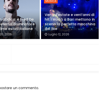
MUSICA
Venti d’estate e vent’anni di
on abdica: è Fred De
hit: i Modà a Bari mettono in
'eterno dominatore
scena la perfetta macchina
time estati italiane
del live
 20, 2026
Luglio 12, 2026
o postare un commento.