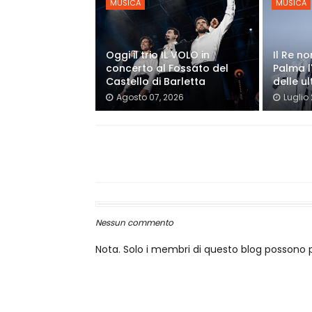
MUSICA
MUSICA
Oggi il trio IL VOLO in
Il Re n
concerto al Fossato del
Palma l
Castello di Barletta
delle ul
Agosto 07, 2026
Luglio
Nessun commento
Nota. Solo i membri di questo blog posson