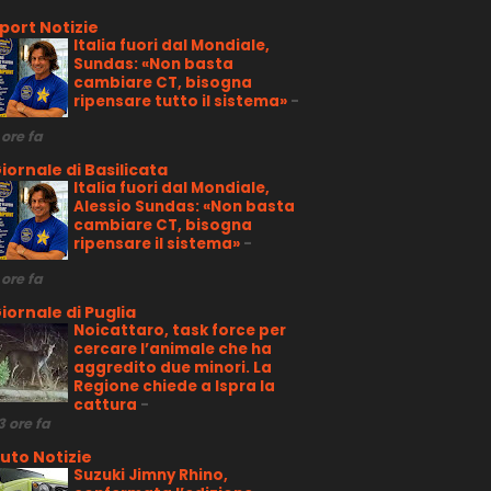
port Notizie
Italia fuori dal Mondiale,
Sundas: «Non basta
cambiare CT, bisogna
ripensare tutto il sistema»
-
 ore fa
iornale di Basilicata
Italia fuori dal Mondiale,
Alessio Sundas: «Non basta
cambiare CT, bisogna
ripensare il sistema»
-
 ore fa
iornale di Puglia
Noicattaro, task force per
cercare l’animale che ha
aggredito due minori. La
Regione chiede a Ispra la
cattura
-
3 ore fa
uto Notizie
Suzuki Jimny Rhino,