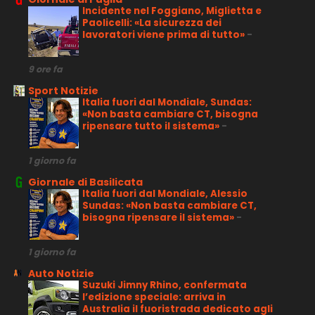
Incidente nel Foggiano, Miglietta e
Paolicelli: «La sicurezza dei
lavoratori viene prima di tutto»
-
9 ore fa
Sport Notizie
Italia fuori dal Mondiale, Sundas:
«Non basta cambiare CT, bisogna
ripensare tutto il sistema»
-
1 giorno fa
Giornale di Basilicata
Italia fuori dal Mondiale, Alessio
Sundas: «Non basta cambiare CT,
bisogna ripensare il sistema»
-
1 giorno fa
Auto Notizie
Suzuki Jimny Rhino, confermata
l’edizione speciale: arriva in
Australia il fuoristrada dedicato agli