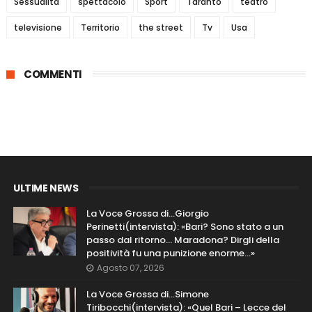
Sessualità
spettacolo
Sport
Taranto
teatro
televisione
Territorio
the street
Tv
Usa
COMMENTI
ULTIME NEWS
La Voce Grossa di…Giorgio
Perinetti(intervista): «Bari? Sono stato a un
passo dal ritorno... Maradona? Dirgli della
positività fu una punizione enorme…»
Agosto 07, 2026
La Voce Grossa di…Simone
Tiribocchi(intervista): «Quel Bari – Lecce del