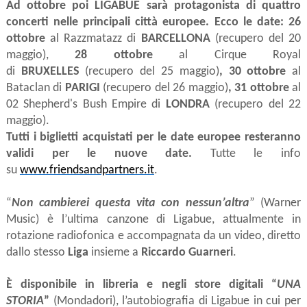
Ad ottobre poi
LIGABUE sarà protagonista di quattro
concerti nelle principali città europee. Ecco le date: 26
ottobre
al Razzmatazz di
BARCELLONA
(recupero del 20
maggio),
28 ottobre
al Cirque Royal
di
BRUXELLES
(recupero del 25 maggio)
, 30 ottobre
al
Bataclan di
PARIGI
(recupero del 26 maggio)
, 31 ottobre
al
02 Shepherd's Bush Empire di
LONDRA
(recupero del 22
maggio).
Tutti i biglietti acquistati per le date europee resteranno
validi per le nuove date.
Tutte le info
su
www.friendsandpartners.it
.
“
Non cambierei questa vita con nessun’altra
” (Warner
Music) è l’ultima canzone di Ligabue, attualmente in
rotazione radiofonica e accompagnata da un video, diretto
dallo stesso
Liga
insieme a
Riccardo Guarneri
.
È disponibile in libreria e negli store digitali “
UNA
STORIA
”
(Mondadori), l’autobiografia di Ligabue in cui per