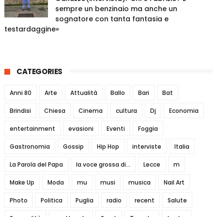
sempre un benzinaio ma anche un
sognatore con tanta fantasia e
testardaggine»
CATEGORIES
Anni 80
Arte
Attualità
Ballo
Bari
Bat
Brindisi
Chiesa
Cinema
cultura
Dj
Economia
entertainment
evasioni
Eventi
Foggia
Gastronomia
Gossip
Hip Hop
interviste
Italia
La Parola del Papa
la voce grossa di...
Lecce
m
Make Up
Moda
mu
musi
musica
Nail Art
Photo
Politica
Puglia
radio
recent
Salute