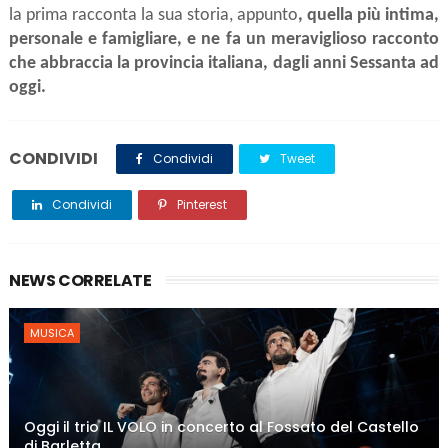
la prima racconta la sua storia, appunto
, quella più intima,
personale e famigliare, e ne fa un meraviglioso racconto
che abbraccia la provincia italiana, dagli anni Sessanta ad
oggi.
CONDIVIDI
Condividi
Tweet
Condividi
Pinterest
NEWS CORRELATE
MUSICA
Oggi il trio IL VOLO in concerto al Fossato del Castello
di Barletta