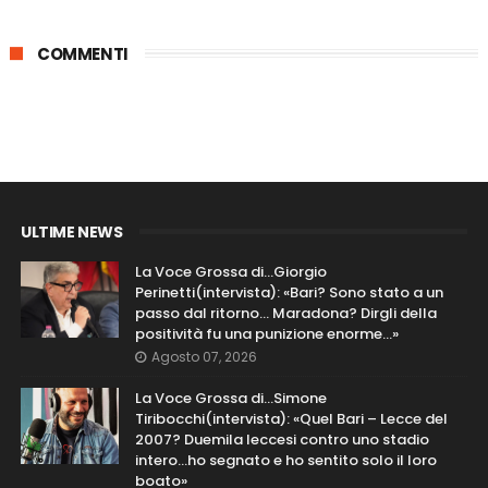
COMMENTI
ULTIME NEWS
La Voce Grossa di…Giorgio
Perinetti(intervista): «Bari? Sono stato a un
passo dal ritorno... Maradona? Dirgli della
positività fu una punizione enorme…»
Agosto 07, 2026
La Voce Grossa di…Simone
Tiribocchi(intervista): «Quel Bari – Lecce del
2007? Duemila leccesi contro uno stadio
intero...ho segnato e ho sentito solo il loro
boato»