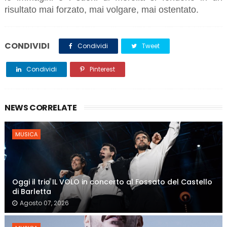
risultato mai forzato, mai volgare, mai ostentato.
CONDIVIDI
Condividi
Tweet
Condividi
Pinterest
NEWS CORRELATE
MUSICA
Oggi il trio IL VOLO in concerto al Fossato del Castello
di Barletta
Agosto 07, 2026