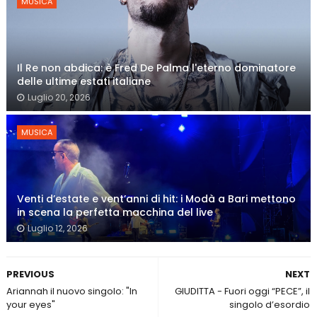
MUSICA
Il Re non abdica: è Fred De Palma l'eterno dominatore
delle ultime estati italiane
Luglio 20, 2026
MUSICA
Venti d’estate e vent’anni di hit: i Modà a Bari mettono
in scena la perfetta macchina del live
Luglio 12, 2026
PREVIOUS
NEXT
Ariannah il nuovo singolo: "In
GIUDITTA - Fuori oggi “PECE”, il
your eyes"
singolo d’esordio