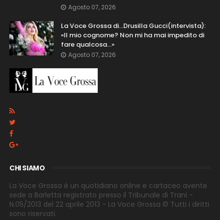
Agosto 07, 2026
La Voce Grossa di…Drusilla Gucci(intervista):
«Il mio cognome? Non mi ha mai impedito di
fare qualcosa…»
Agosto 07, 2026
CHI SIAMO
La Voce Grossa è un quotidiano online e cartaceo avente
sede a Barletta registrato presso il Tribunale di Trani -
N.05/2013 del 22 aprile 2013 - La Voce Grossa © Tutti i diritti
sono riservati.