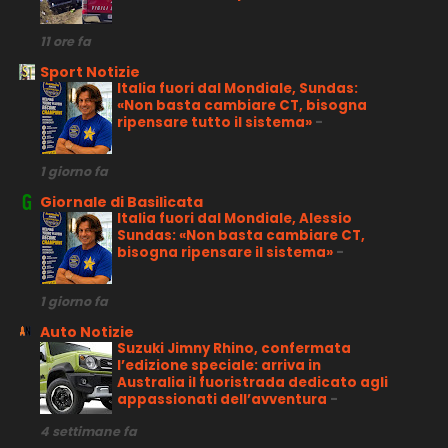
11 ore fa
Sport Notizie
Italia fuori dal Mondiale, Sundas:
«Non basta cambiare CT, bisogna
ripensare tutto il sistema»
-
1 giorno fa
Giornale di Basilicata
Italia fuori dal Mondiale, Alessio
Sundas: «Non basta cambiare CT,
bisogna ripensare il sistema»
-
1 giorno fa
Auto Notizie
Suzuki Jimny Rhino, confermata
l’edizione speciale: arriva in
Australia il fuoristrada dedicato agli
appassionati dell’avventura
-
4 settimane fa