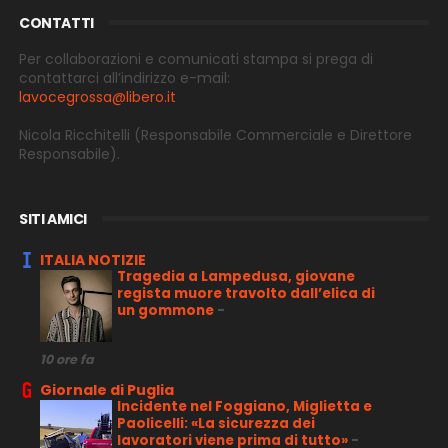
CONTATTI
Per collaborazioni e comunicati stampa si prega di
contattarci all’indirizzo e-
mail:
lavocegrossa@libero.it
Nicola Ricchitelli
(Responsabile Commerciale e Direttore
Responsabile).
SITI AMICI
ITALIA NOTIZIE
Tragedia a Lampedusa, giovane
regista muore travolto dall’elica di
un gommone
-
10 ore fa
Giornale di Puglia
Incidente nel Foggiano, Miglietta e
Paolicelli: «La sicurezza dei
lavoratori viene prima di tutto»
-