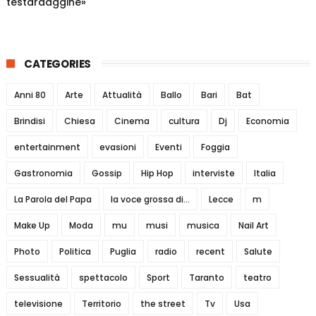
testardaggine»
CATEGORIES
Anni 80
Arte
Attualità
Ballo
Bari
Bat
Brindisi
Chiesa
Cinema
cultura
Dj
Economia
entertainment
evasioni
Eventi
Foggia
Gastronomia
Gossip
Hip Hop
interviste
Italia
La Parola del Papa
la voce grossa di...
Lecce
m
Make Up
Moda
mu
musi
musica
Nail Art
Photo
Politica
Puglia
radio
recent
Salute
Sessualità
spettacolo
Sport
Taranto
teatro
televisione
Territorio
the street
Tv
Usa