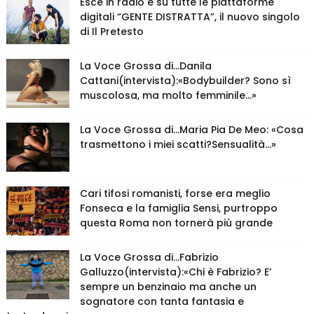
Esce in radio e su tutte le piattaforme
digitali “GENTE DISTRATTA”, il nuovo singolo
di Il Pretesto
La Voce Grossa di…Danila
Cattani(intervista):«Bodybuilder? Sono sì
muscolosa, ma molto femminile…»
La Voce Grossa di…Maria Pia De Meo: «Cosa
trasmettono i miei scatti?Sensualità…»
Cari tifosi romanisti, forse era meglio
Fonseca e la famiglia Sensi, purtroppo
questa Roma non tornerà più grande
La Voce Grossa di…Fabrizio
Galluzzo(intervista):«Chi è Fabrizio? E’
sempre un benzinaio ma anche un
sognatore con tanta fantasia e