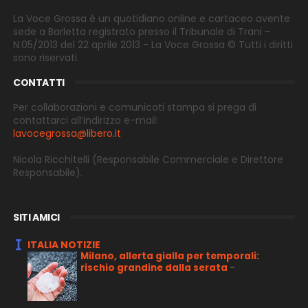
La Voce Grossa è un quotidiano online e cartaceo avente
sede a Barletta registrato presso il Tribunale di Trani -
N.05/2013 del 22 aprile 2013 - La Voce Grossa © Tutti i diritti
sono riservati.
CONTATTI
Per collaborazioni e comunicati stampa si prega di
contattarci all’indirizzo e-
mail:
lavocegrossa@libero.it
Nicola Ricchitelli
(Responsabile Commerciale e Direttore
Responsabile).
SITI AMICI
ITALIA NOTIZIE
Milano, allerta gialla per temporali:
rischio grandine dalla serata
-