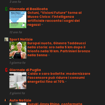
3 ore fa
Giornale di Basilicata
Ostuni, “Visioni Future” torna al
Museo Civico: l’intelligenza
artificiale racconta i sogni dei
ragazzi
-
12 ore fa
Sport Notizie
Europei nuoto, Ginevra Taddeucci
nella storia: oro nella 5 km dopo il
trionfo nella 10 km. Paltrinieri bronzo
nella Senna
-
1 giorno fa
Giornale di Puglia
Caldo e caro bollette: modernizzare
l’ascensore può ridurre i consumi
energetici fino al 70%
-
2 giorni fa
Auto Notizie
Suzuki Jimny Rhino, confermata