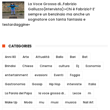
La Voce Grossa di…Fabrizio
Galluzzo(intervista):«Chi è Fabrizio? E’
sempre un benzinaio ma anche un
sognatore con tanta fantasia e
testardaggine»
CATEGORIES
Anni 80
Arte
Attualità
Ballo
Bari
Bat
Brindisi
Chiesa
Cinema
cultura
Dj
Economia
entertainment
evasioni
Eventi
Foggia
Gastronomia
Gossip
Hip Hop
interviste
Italia
La Parola del Papa
la voce grossa di...
Lecce
m
Make Up
Moda
mu
musi
musica
Nail Art