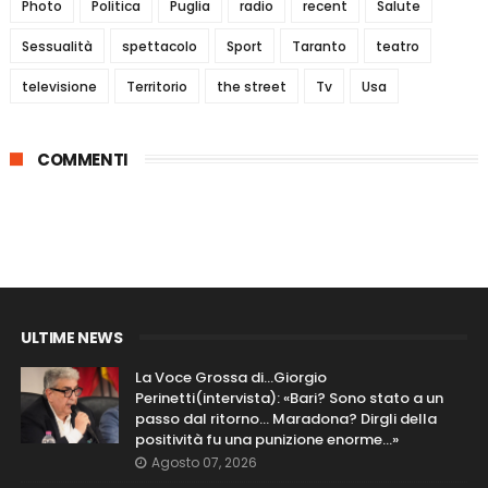
Photo
Politica
Puglia
radio
recent
Salute
Sessualità
spettacolo
Sport
Taranto
teatro
televisione
Territorio
the street
Tv
Usa
COMMENTI
ULTIME NEWS
La Voce Grossa di…Giorgio
Perinetti(intervista): «Bari? Sono stato a un
passo dal ritorno... Maradona? Dirgli della
positività fu una punizione enorme…»
Agosto 07, 2026