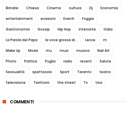
Brindisi
Chiesa
Cinema
cultura
Dj
Economia
entertainment
evasioni
Eventi
Foggia
Gastronomia
Gossip
Hip Hop
interviste
Italia
La Parola del Papa
la voce grossa di...
Lecce
m
Make Up
Moda
mu
musi
musica
Nail Art
Photo
Politica
Puglia
radio
recent
Salute
Sessualità
spettacolo
Sport
Taranto
teatro
televisione
Territorio
the street
Tv
Usa
COMMENTI