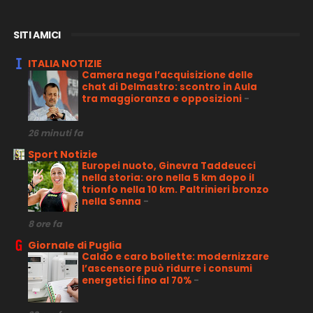
SITI AMICI
ITALIA NOTIZIE
Camera nega l’acquisizione delle
chat di Delmastro: scontro in Aula
tra maggioranza e opposizioni
-
26 minuti fa
Sport Notizie
Europei nuoto, Ginevra Taddeucci
nella storia: oro nella 5 km dopo il
trionfo nella 10 km. Paltrinieri bronzo
nella Senna
-
8 ore fa
Giornale di Puglia
Caldo e caro bollette: modernizzare
l’ascensore può ridurre i consumi
energetici fino al 70%
-