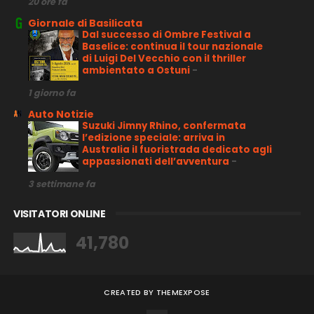
20 ore fa
Giornale di Basilicata
Dal successo di Ombre Festival a
Baselice: continua il tour nazionale
di Luigi Del Vecchio con il thriller
ambientato a Ostuni
-
1 giorno fa
Auto Notizie
Suzuki Jimny Rhino, confermata
l’edizione speciale: arriva in
Australia il fuoristrada dedicato agli
appassionati dell’avventura
-
3 settimane fa
VISITATORI ONLINE
41,780
CREATED BY
THEMEXPOSE