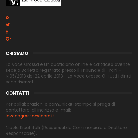
CHI SIAMO
La Voce Grossa è un quotidiano online e cartaceo avente
sede a Barletta registrato presso il Tribunale di Trani -
N.05/2013 del 22 aprile 2013 - La Voce Grossa © Tutti i diritti
sono riservati.
CONTATTI
Per collaborazioni e comunicati stampa si prega di
contattarci all’indirizzo e-
mail:
lavocegrossa@libero.it
Nicola Ricchitelli
(Responsabile Commerciale e Direttore
Responsabile).