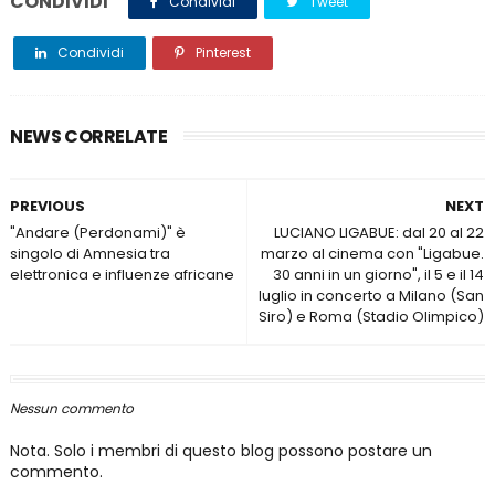
CONDIVIDI
Condividi
Tweet
Condividi
Pinterest
NEWS CORRELATE
PREVIOUS
NEXT
"Andare (Perdonami)" è
LUCIANO LIGABUE: dal 20 al 22
singolo di Amnesia tra
marzo al cinema con "Ligabue.
elettronica e influenze africane
30 anni in un giorno", il 5 e il 14
luglio in concerto a Milano (San
Siro) e Roma (Stadio Olimpico)
Nessun commento
Nota. Solo i membri di questo blog possono postare un
commento.