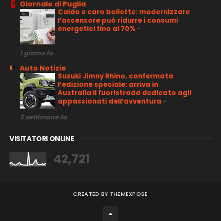
Giornale di Puglia
Caldo e caro bollette: modernizzare
l’ascensore può ridurre i consumi
energetici fino al 70%
-
1 giorno fa
Auto Notizie
Suzuki Jimny Rhino, confermata
l’edizione speciale: arriva in
Australia il fuoristrada dedicato agli
appassionati dell’avventura
-
3 settimane fa
VISITATORI ONLINE
42,721
CREATED BY
THEMEXPOSE