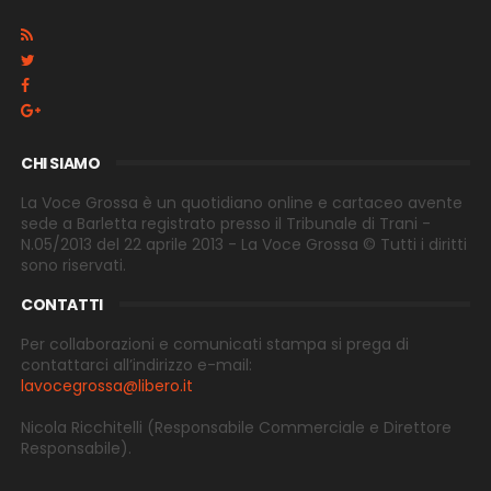
CHI SIAMO
La Voce Grossa è un quotidiano online e cartaceo avente
sede a Barletta registrato presso il Tribunale di Trani -
N.05/2013 del 22 aprile 2013 - La Voce Grossa © Tutti i diritti
sono riservati.
CONTATTI
Per collaborazioni e comunicati stampa si prega di
contattarci all’indirizzo e-
mail:
lavocegrossa@libero.it
Nicola Ricchitelli
(Responsabile Commerciale e Direttore
Responsabile).