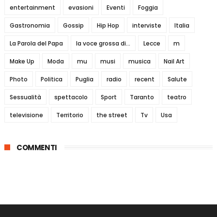
entertainment
evasioni
Eventi
Foggia
Gastronomia
Gossip
Hip Hop
interviste
Italia
La Parola del Papa
la voce grossa di...
Lecce
m
Make Up
Moda
mu
musi
musica
Nail Art
Photo
Politica
Puglia
radio
recent
Salute
Sessualità
spettacolo
Sport
Taranto
teatro
televisione
Territorio
the street
Tv
Usa
COMMENTI