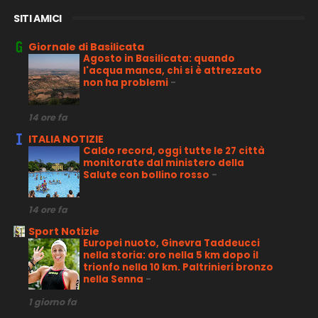
SITI AMICI
Giornale di Basilicata
Agosto in Basilicata: quando
l'acqua manca, chi si è attrezzato
non ha problemi
-
14 ore fa
ITALIA NOTIZIE
Caldo record, oggi tutte le 27 città
monitorate dal ministero della
Salute con bollino rosso
-
14 ore fa
Sport Notizie
Europei nuoto, Ginevra Taddeucci
nella storia: oro nella 5 km dopo il
trionfo nella 10 km. Paltrinieri bronzo
nella Senna
-
1 giorno fa