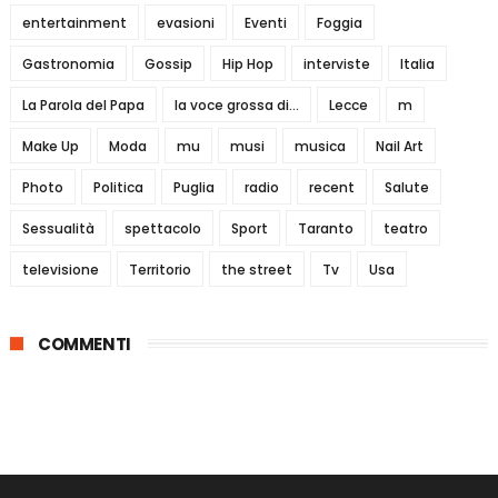
entertainment
evasioni
Eventi
Foggia
Gastronomia
Gossip
Hip Hop
interviste
Italia
La Parola del Papa
la voce grossa di...
Lecce
m
Make Up
Moda
mu
musi
musica
Nail Art
Photo
Politica
Puglia
radio
recent
Salute
Sessualità
spettacolo
Sport
Taranto
teatro
televisione
Territorio
the street
Tv
Usa
COMMENTI