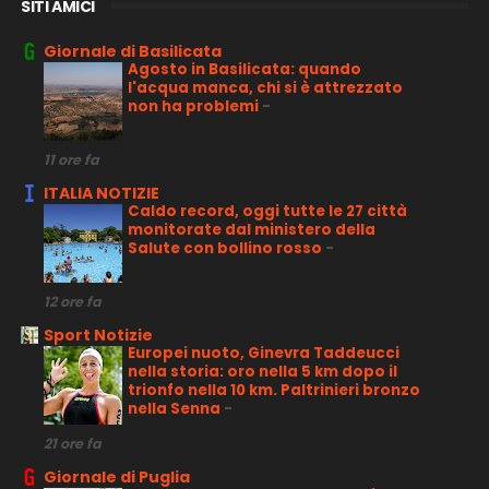
SITI AMICI
Giornale di Basilicata
Agosto in Basilicata: quando
l'acqua manca, chi si è attrezzato
non ha problemi
-
11 ore fa
ITALIA NOTIZIE
Caldo record, oggi tutte le 27 città
monitorate dal ministero della
Salute con bollino rosso
-
12 ore fa
Sport Notizie
Europei nuoto, Ginevra Taddeucci
nella storia: oro nella 5 km dopo il
trionfo nella 10 km. Paltrinieri bronzo
nella Senna
-
21 ore fa
Giornale di Puglia