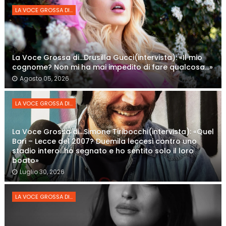
LA VOCE GROSSA DI...
La Voce Grossa di…Drusilla Gucci(intervista): «Il mio
cognome? Non mi ha mai impedito di fare qualcosa…»
Agosto 05, 2026
LA VOCE GROSSA DI...
La Voce Grossa di…Simone Tiribocchi(intervista): «Quel
Bari – Lecce del 2007? Duemila leccesi contro uno
stadio intero...ho segnato e ho sentito solo il loro
boato»
Luglio 30, 2026
LA VOCE GROSSA DI...