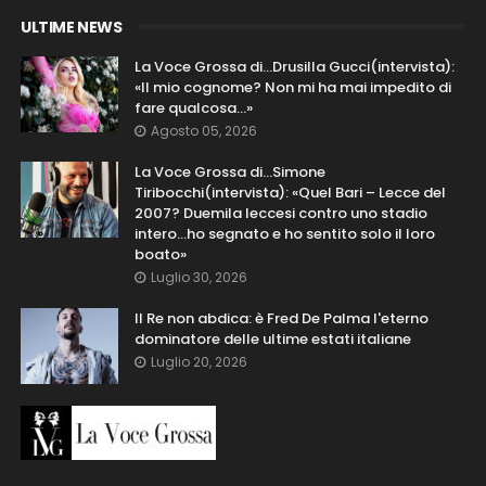
ULTIME NEWS
La Voce Grossa di…Drusilla Gucci(intervista):
«Il mio cognome? Non mi ha mai impedito di
fare qualcosa…»
Agosto 05, 2026
La Voce Grossa di…Simone
Tiribocchi(intervista): «Quel Bari – Lecce del
2007? Duemila leccesi contro uno stadio
intero...ho segnato e ho sentito solo il loro
boato»
Luglio 30, 2026
Il Re non abdica: è Fred De Palma l'eterno
dominatore delle ultime estati italiane
Luglio 20, 2026