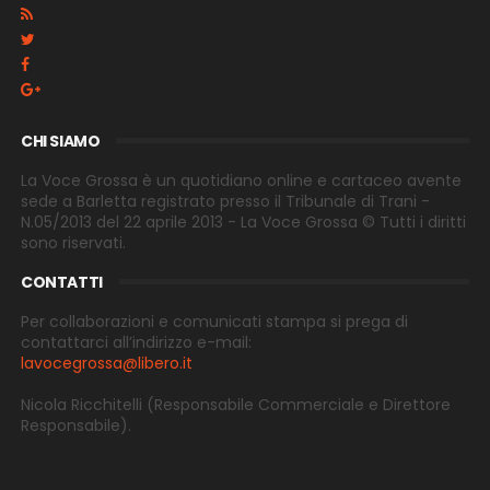
CHI SIAMO
La Voce Grossa è un quotidiano online e cartaceo avente
sede a Barletta registrato presso il Tribunale di Trani -
N.05/2013 del 22 aprile 2013 - La Voce Grossa © Tutti i diritti
sono riservati.
CONTATTI
Per collaborazioni e comunicati stampa si prega di
contattarci all’indirizzo e-
mail:
lavocegrossa@libero.it
Nicola Ricchitelli
(Responsabile Commerciale e Direttore
Responsabile).