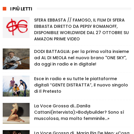
I PIÙ LETTI
SFERA EBBASTA // FAMOSO, IL FILM DI SFERA
EBBASTA DIRETTO DA PEPSY ROMANOFF,
DISPONIBILE WORLDWIDE DAL 27 OTTOBRE SU
AMAZON PRIME VIDEO
DODI BATTAGLIA: per la prima volta insieme
ad AL DI MEOLA nel nuovo brano "ONE SKY",
da oggi in radio e in digitale!
Esce in radio e su tutte le piattaforme
digitali “GENTE DISTRATTA”, il nuovo singolo
di Il Pretesto
La Voce Grossa di…Danila
Cattani(intervista):«Bodybuilder? Sono sì
muscolosa, ma molto femminile…»
La Voce Grossa di…Maria Pia De Meo: «Cosa