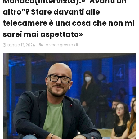
Monaco(intervista):«”Avanti un
altro”? Stare davanti alle
telecamere è una cosa che non mi
sarei mai aspettato»
marzo 12, 2024
la voce grossa di...