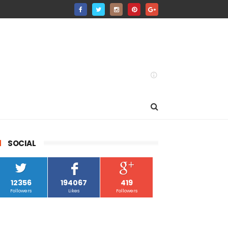
SOCIAL
12356
194067
419
Followers
Likes
Followers