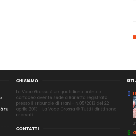
CHI SIAMO
SITI
La Voce Grossa è un quotidiano online e
I
cartaceo avente sede a Barletta registrato
o
presso il Tribunale di Trani - N.05/2013 del 22
aprile 2013 - La Voce Grossa © Tutti i diritti sono
tà fu
riservati.
2
CONTATTI
G