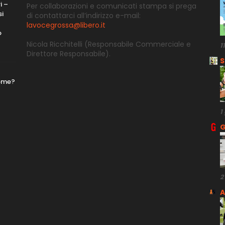
i –
Per collaborazioni e comunicati stampa si prega
si
di contattarci all’indirizzo e-
mail:
lavocegrossa@libero.it
o
Nicola Ricchitelli
(Responsabile Commerciale e
1
Direttore
Responsabile).
S
nome?
1
G
2
A