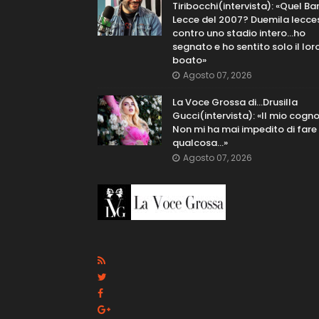
Tiribocchi(intervista): «Quel Bar
Lecce del 2007? Duemila lecce
contro uno stadio intero...ho
segnato e ho sentito solo il lor
boato»
Agosto 07, 2026
La Voce Grossa di…Drusilla
Gucci(intervista): «Il mio cog
Non mi ha mai impedito di fare
qualcosa…»
Agosto 07, 2026