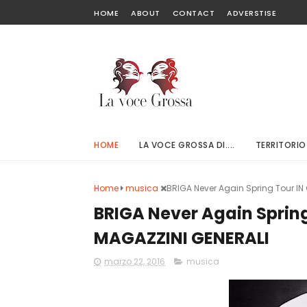
HOME
ABOUT
CONTACT
ADVERSTISE
HOME
LA VOCE GROSSA DI....
TERRITORIO
Home
musica
BRIGA Never Again Spring Tour I
BRIGA Never Again Sprin
MAGAZZINI GENERALI
marzo 22, 2016
musica