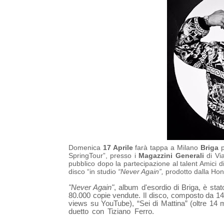
Domenica
17 Aprile
farà tappa a Milano
Briga
SpringTour”, presso i
Magazzini Generali
di Via
pubblico dopo la partecipazione al talent Amici di 
disco “in studio
“Never Again”,
prodotto dalla Hon
"Never Again"
, album d'esordio di Briga, è stat
80.000 copie vendute. Il disco, composto da 14 tr
views su YouTube), “Sei di Mattina” (oltre 14 mi
duetto con Tiziano Ferro.
a
(Indietro)
, il duet
cantautore