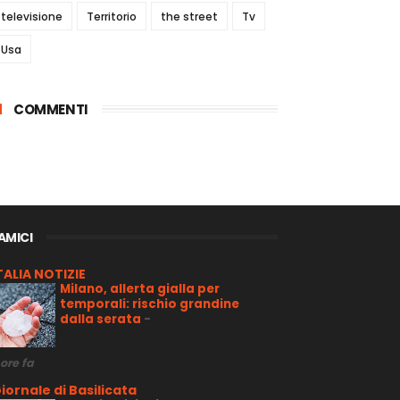
televisione
Territorio
the street
Tv
Usa
COMMENTI
 AMICI
TALIA NOTIZIE
Milano, allerta gialla per
temporali: rischio grandine
dalla serata
-
 ore fa
iornale di Basilicata