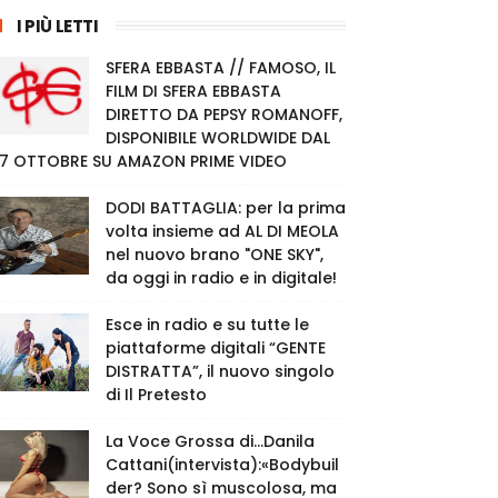
I PIÙ LETTI
SFERA EBBASTA // FAMOSO, IL
FILM DI SFERA EBBASTA
DIRETTO DA PEPSY ROMANOFF,
DISPONIBILE WORLDWIDE DAL
7 OTTOBRE SU AMAZON PRIME VIDEO
DODI BATTAGLIA: per la prima
volta insieme ad AL DI MEOLA
nel nuovo brano "ONE SKY",
da oggi in radio e in digitale!
Esce in radio e su tutte le
piattaforme digitali “GENTE
DISTRATTA”, il nuovo singolo
di Il Pretesto
La Voce Grossa di…Danila
Cattani(intervista):«Bodybuil
der? Sono sì muscolosa, ma