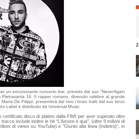
2
per un emozionante concerto live, previsto dal suo “NeverAgain
 Pietrasanta 16. Il rapper romano, divenuto celebre al grande
Maria De Filippi, presenterà dal vivo i brani tratti dal suo terzo
iro Label e distribuito da Universal Music.
o certificato disco di platino dalla FIMI per aver superato oltre
acce include inoltre le hit “L’Amore è qua”, (oltre 9 milioni di
lioni di views su YouTube) e "Giunto alla linea (Indietro)", in
to con
Tiziano Ferro
,
una nuova versione della celebre del