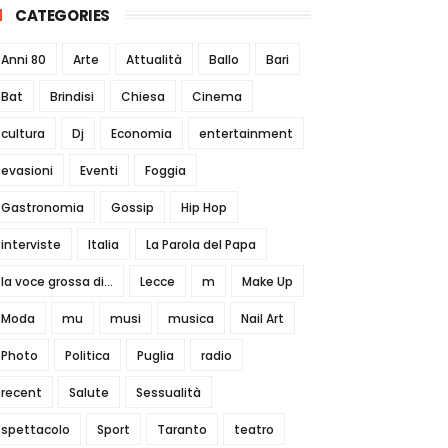
CATEGORIES
Anni 80
Arte
Attualità
Ballo
Bari
Bat
Brindisi
Chiesa
Cinema
cultura
Dj
Economia
entertainment
evasioni
Eventi
Foggia
Gastronomia
Gossip
Hip Hop
interviste
Italia
La Parola del Papa
la voce grossa di...
Lecce
m
Make Up
Moda
mu
musi
musica
Nail Art
Photo
Politica
Puglia
radio
recent
Salute
Sessualità
spettacolo
Sport
Taranto
teatro