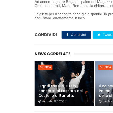
Ad accompagnare Briga sul palco dei Magazzin
Cruz ai controlli, Mario Romano alla chitarra ele
I biglietti per il concerto sono già disponibili in 
acquistabili direttamente in loco.
CONDIVIDI
Condividi
Tweet
NEWS CORRELATE
MUSICA
MUSICA
Oggi il trio IL VOLO in
Il Re n
concerto al Fossato del
Palma l
Castello di Barletta
delle ul
Agosto 07, 2026
Luglio