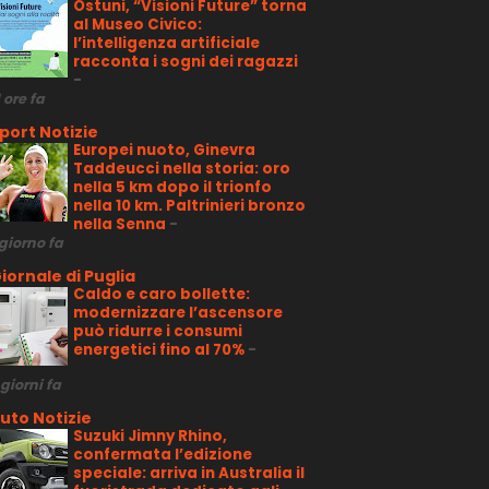
Ostuni, “Visioni Future” torna
al Museo Civico:
l’intelligenza artificiale
racconta i sogni dei ragazzi
-
1 ore fa
port Notizie
Europei nuoto, Ginevra
Taddeucci nella storia: oro
nella 5 km dopo il trionfo
nella 10 km. Paltrinieri bronzo
nella Senna
-
 giorno fa
iornale di Puglia
Caldo e caro bollette:
modernizzare l’ascensore
può ridurre i consumi
energetici fino al 70%
-
 giorni fa
uto Notizie
Suzuki Jimny Rhino,
confermata l’edizione
speciale: arriva in Australia il