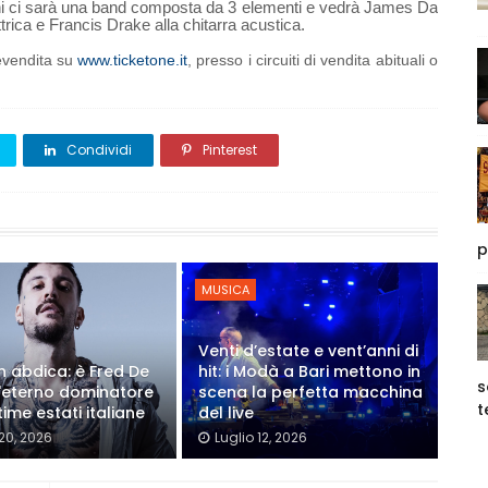
i ci sarà una band composta da 3 elementi e vedrà James Da
ttrica e Francis Drake alla chitarra acustica.
prevendita su
www.ticketone.it
,
presso i circuiti di vendita abituali o
Condividi
Pinterest
p
MUSICA
Venti d’estate e vent’anni di
on abdica: è Fred De
hit: i Modà a Bari mettono in
s
'eterno dominatore
scena la perfetta macchina
t
time estati italiane
del live
 20, 2026
Luglio 12, 2026