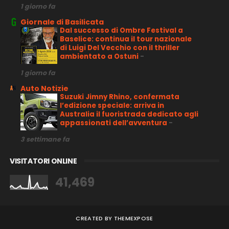
1 giorno fa
Giornale di Basilicata
Dal successo di Ombre Festival a
Baselice: continua il tour nazionale
di Luigi Del Vecchio con il thriller
ambientato a Ostuni
-
1 giorno fa
Auto Notizie
Suzuki Jimny Rhino, confermata
l’edizione speciale: arriva in
Australia il fuoristrada dedicato agli
appassionati dell’avventura
-
3 settimane fa
VISITATORI ONLINE
41,469
CREATED BY
THEMEXPOSE