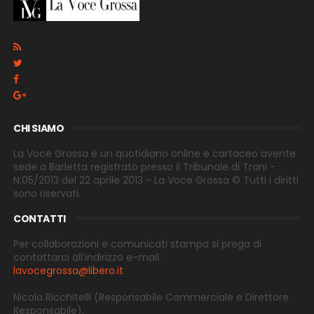
CHI SIAMO
La Voce Grossa è un quotidiano online e cartaceo avente
sede a Barletta registrato presso il Tribunale di Trani -
N.05/2013 del 22 aprile 2013 - La Voce Grossa © Tutti i diritti
sono riservati.
CONTATTI
Per collaborazioni e comunicati stampa si prega di
contattarci all’indirizzo e-
mail:
lavocegrossa@libero.it
Nicola Ricchitelli
(Responsabile Commerciale e Direttore
Responsabile).