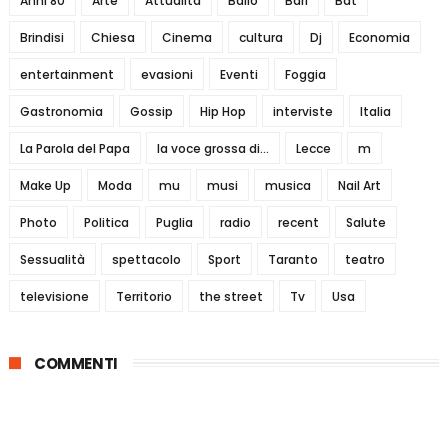
Anni 80
Arte
Attualità
Ballo
Bari
Bat
Brindisi
Chiesa
Cinema
cultura
Dj
Economia
entertainment
evasioni
Eventi
Foggia
Gastronomia
Gossip
Hip Hop
interviste
Italia
La Parola del Papa
la voce grossa di...
Lecce
m
Make Up
Moda
mu
musi
musica
Nail Art
Photo
Politica
Puglia
radio
recent
Salute
Sessualità
spettacolo
Sport
Taranto
teatro
televisione
Territorio
the street
Tv
Usa
COMMENTI