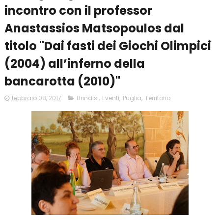
incontro con il professor
Anastassios Matsopoulos dal
titolo "Dai fasti dei Giochi Olimpici
(2004) all’inferno della
bancarotta (2010)"
febbraio 08, 2017
Brindisi
,
Eventi
,
Puglia
,
Territorio