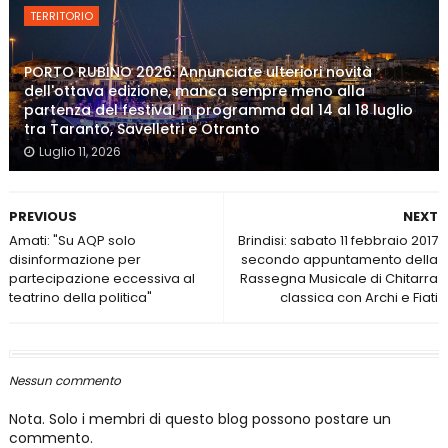
TERRITORIO
PORTO RUBINO 2026: Annunciate ulteriori novità
dell'ottava edizione, manca sempre meno alla
partenza del festival in programma dal 14 al 18 luglio
tra Taranto, Savelletri e Otranto
Luglio 11, 2026
PREVIOUS
NEXT
Amati: "Su AQP solo
Brindisi: sabato 11 febbraio 2017
disinformazione per
secondo appuntamento della
partecipazione eccessiva al
Rassegna Musicale di Chitarra
teatrino della politica"
classica con Archi e Fiati
Nessun commento
Nota. Solo i membri di questo blog possono postare un
commento.