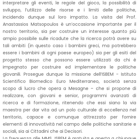
interpretare gli eventi, le regole del gioco, la possibilità di
sviluppo, l’utilizzo delle risorse e i limiti delle politiche,
incidendo dunque sul loro impatto. La visita del Prof.
Anastassios Matsopoulos è un’occasione importante per il
nostro territorio, sia per costruire un interesse quanto più
ampio possibile sulle ricadute che la ricerca potrà avere su
tali ambiti (in questo caso i bambini greci, ma potrebbero
essere i bambini di ogni paese europeo) sia per gli esiti del
progetto stesso che possono essere utilizzati da chi è
impegnato per costruire ed implementare le politiche
giovanili. Prosegue dunque la missione dell’ISBEM - Istituto
Scientifico Biomedico Euro Mediterraneo, società senza
scopo di lucro che opera a Mesagne – che si propone di
realizzare, con giovani e senior, programmi avanzati di
ricerca e di formazione, ritenendo che essi siano la via
maestra per dar vita ad un polo culturale di eccellenza nel
territorio, capace e comunque attrezzato per fornire
elementi di innovatività nel campo delle politiche sanitarie e
sociali, sia ai Cittadini che ai Decisori.
La frequenza alle MMS_ISBEM è gratuita e aperta a chiunque