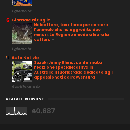
1 giorno fa
Giornale di Puglia
Noicattaro, task force per cercare
l’animale che ha aggredito due
minori. La Regione chiede a Ispra la
cattura
-
1 giorno fa
Auto Notizie
Suzuki Jimny Rhino, confermata
l’edizione speciale: arriva in
Australia il fuoristrada dedicato agli
appassionati dell’avventura
-
4 settimane fa
VISITATORI ONLINE
40,687