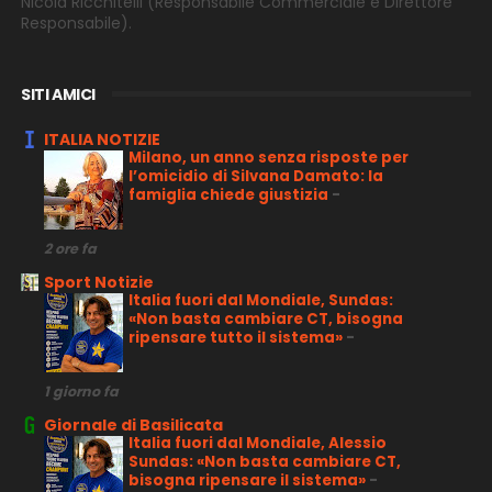
Nicola Ricchitelli
(Responsabile Commerciale e Direttore
Responsabile).
SITI AMICI
ITALIA NOTIZIE
Milano, un anno senza risposte per
l’omicidio di Silvana Damato: la
famiglia chiede giustizia
-
2 ore fa
Sport Notizie
Italia fuori dal Mondiale, Sundas:
«Non basta cambiare CT, bisogna
ripensare tutto il sistema»
-
1 giorno fa
Giornale di Basilicata
Italia fuori dal Mondiale, Alessio
Sundas: «Non basta cambiare CT,
bisogna ripensare il sistema»
-