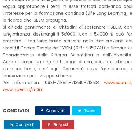
voglia approfondire i temi in esse trattati, coltivando così
l’interesse per la formazione continua (Life Long Learning) e
la ricerca che ISBEM propugna.
Si chiede gentilmente ai Cittadini di sostenere l’ISBEM, con
lungimiranza, destinargli il 5x1000. Con il 5x1000 si può far
crescere il territorio: basta scrivere nella dichiarazione dei
redditi il Codice Fiscale dell’ISBEM (01844850741) e firmare su
Finanziamento della Ricerca Scientifica e dell’Università.
Come il corpo umano ha bisogno di aria, acqua e cibo per
crescere bene, così ogni Comunità deve fare ricerca e
innovazione per svilupparsi bene.
Per informazioni: 0831-713512-713519-713518;
www.isbem.it
;
www.isbem.it/m3m
CONDIVIDI
Condividi
Tweet
Condividi
Pinterest