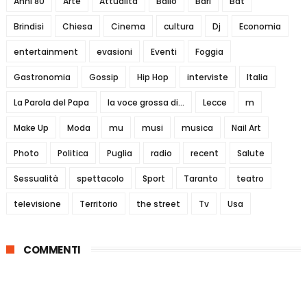
Anni 80
Arte
Attualità
Ballo
Bari
Bat
Brindisi
Chiesa
Cinema
cultura
Dj
Economia
entertainment
evasioni
Eventi
Foggia
Gastronomia
Gossip
Hip Hop
interviste
Italia
La Parola del Papa
la voce grossa di...
Lecce
m
Make Up
Moda
mu
musi
musica
Nail Art
Photo
Politica
Puglia
radio
recent
Salute
Sessualità
spettacolo
Sport
Taranto
teatro
televisione
Territorio
the street
Tv
Usa
COMMENTI