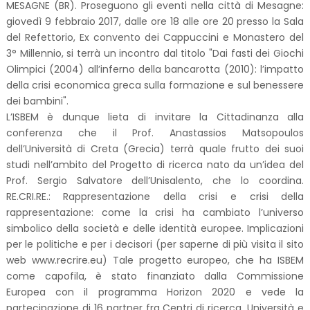
MESAGNE (BR). Proseguono gli eventi nella città di Mesagne:
giovedì 9 febbraio 2017, dalle ore 18 alle ore 20 presso la Sala
del Refettorio, Ex convento dei Cappuccini e Monastero del
3° Millennio, si terrà un incontro dal titolo "Dai fasti dei Giochi
Olimpici (2004) all’inferno della bancarotta (2010): l’impatto
della crisi economica greca sulla formazione e sul benessere
dei bambini".
L’ISBEM è dunque lieta di invitare la Cittadinanza alla
conferenza che il Prof. Anastassios Matsopoulos
dell’Università di Creta (Grecia) terrà quale frutto dei suoi
studi nell’ambito del Progetto di ricerca nato da un’idea del
Prof. Sergio Salvatore dell’Unisalento, che lo coordina.
RE.CRI.RE.: Rappresentazione della crisi e crisi della
rappresentazione: come la crisi ha cambiato l’universo
simbolico della società e delle identità europee. Implicazioni
per le politiche e per i decisori (per saperne di più visita il sito
web www.recrire.eu) Tale progetto europeo, che ha ISBEM
come capofila, è stato finanziato dalla Commissione
Europea con il programma Horizon 2020 e vede la
partecipazione di 16 partner fra Centri di ricerca, Università e