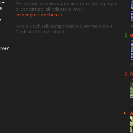
i –
Per collaborazioni e comunicati stampa si prega
si
di contattarci all’indirizzo e-
mail:
lavocegrossa@libero.it
o
Nicola Ricchitelli
(Responsabile Commerciale e
8
Direttore
Responsabile).
G
nome?
8
G
2
A