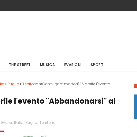
THE STREET
MUSICA
EVASIONI
SPORT
lia
Puglia
Territorio
Carovigno: martedì 16 aprile l'evento
rile l'evento "Abbandonarsi" al
,
Eventi
,
Italia
,
Puglia
,
Territorio