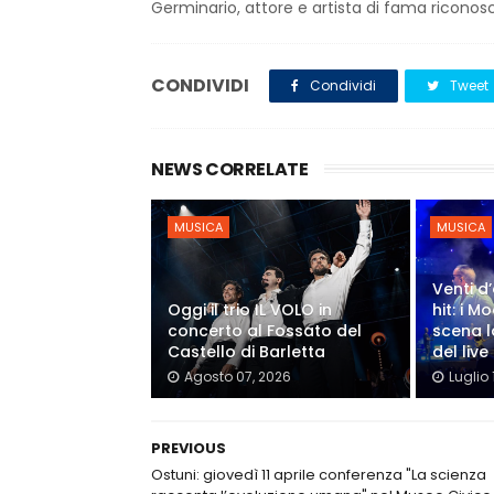
Germinario, attore e artista di fama riconosc
CONDIVIDI
Condividi
Tweet
NEWS CORRELATE
MUSICA
MUSICA
Venti d’
Oggi il trio IL VOLO in
hit: i 
concerto al Fossato del
scena l
Castello di Barletta
del live
Agosto 07, 2026
Luglio 
PREVIOUS
Ostuni: giovedì 11 aprile conferenza "La scienza