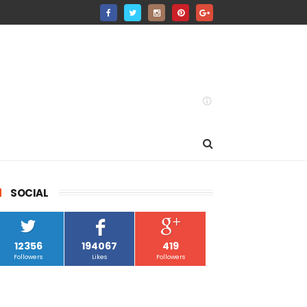
SOCIAL
12356
194067
419
Followers
Likes
Followers