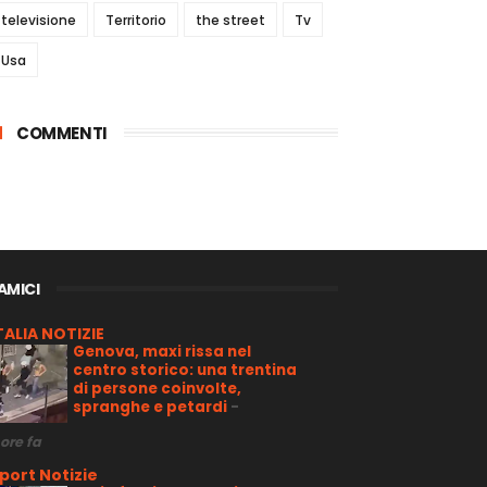
televisione
Territorio
the street
Tv
Usa
COMMENTI
 AMICI
TALIA NOTIZIE
Genova, maxi rissa nel
centro storico: una trentina
di persone coinvolte,
spranghe e petardi
-
 ore fa
port Notizie