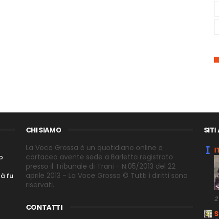
CHI SIAMO
SITI
La Voce Grossa è un quotidiano online e
I
cartaceo avente sede a Barletta registrato
o
presso il Tribunale di Trani - N.05/2013 del 22
aprile 2013 - La Voce Grossa © Tutti i diritti sono
tà fu
riservati.
2
CONTATTI
S