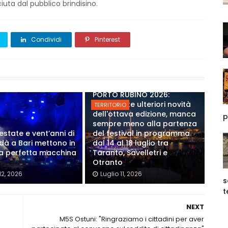
iuta dal pubblico brindisino.
Condividi
Pinterest
PORTO RUBINO 2026:
Annunciate ulteriori novità
TERRITORIO
dell'ottava edizione, manca
p
sempre meno alla partenza
estate e vent’anni di
del festival in programma
Modà a Bari mettono in
dal 14 al 18 luglio tra
a perfetta macchina
Taranto, Savelletri e
Otranto
12, 2026
Luglio 11, 2026
s
t
NEXT
M5S Ostuni: "Ringraziamo i cittadini per aver