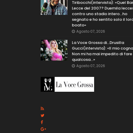
Tiribocchi(intervista): «Quel Bar
Lecce del 2007? Duemila lecce
contro uno stadio intero...ho
segnato e ho sentito solo il lor
boato»
Agosto 07, 2026
La Voce Grossa di…Drusilla
Gucci(intervista): «Il mio cog
Non mi ha mai impedito di fare
qualcosa…»
Agosto 07, 2026