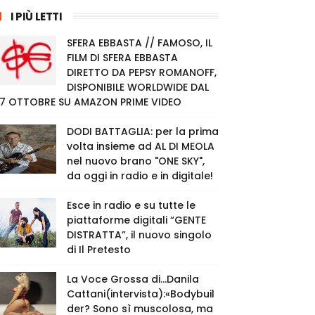
I PIÙ LETTI
SFERA EBBASTA // FAMOSO, IL
FILM DI SFERA EBBASTA
DIRETTO DA PEPSY ROMANOFF,
DISPONIBILE WORLDWIDE DAL
7 OTTOBRE SU AMAZON PRIME VIDEO
DODI BATTAGLIA: per la prima
volta insieme ad AL DI MEOLA
nel nuovo brano "ONE SKY",
da oggi in radio e in digitale!
Esce in radio e su tutte le
piattaforme digitali “GENTE
DISTRATTA”, il nuovo singolo
di Il Pretesto
La Voce Grossa di…Danila
Cattani(intervista):«Bodybuil
der? Sono sì muscolosa, ma