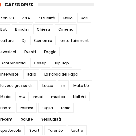
CATEGORIES
Anni 80
Arte
Attualità
Ballo
Bari
Bat
Brindisi
Chiesa
Cinema
cultura
Dj
Economia
entertainment
evasioni
Eventi
Foggia
Gastronomia
Gossip
Hip Hop
interviste
Italia
La Parola del Papa
la voce grossa di...
Lecce
m
Make Up
Moda
mu
musi
musica
Nail Art
Photo
Politica
Puglia
radio
recent
Salute
Sessualità
spettacolo
Sport
Taranto
teatro