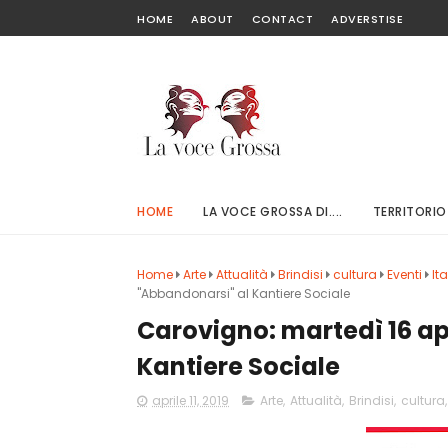
HOME
ABOUT
CONTACT
ADVERSTISE
HOME
LA VOCE GROSSA DI....
TERRITORIO
Home
Arte
Attualità
Brindisi
cultura
Eventi
Ita
"Abbandonarsi" al Kantiere Sociale
Carovigno: martedì 16 ap
Kantiere Sociale
aprile 11, 2019
Arte
,
Attualità
,
Brindisi
,
cultura