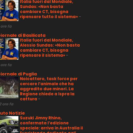
Italia fuori dal Mondiale,
Sundas: «Non basta
cambiare CT, bisogna
ripensare tutto il sistema»
-
 ore fa
iornale di Basilicata
Italia fuori dal Mondiale,
Alessio Sundas: «Non basta
cambiare CT, bisogna
ripensare il sistema»
-
 ore fa
iornale di Puglia
Noicattaro, task force per
cercare l’animale che ha
aggredito due minori. La
Regione chiede a Ispra la
cattura
-
2 ore fa
uto Notizie
Suzuki Jimny Rhino,
confermata l’edizione
speciale: arriva in Australia il