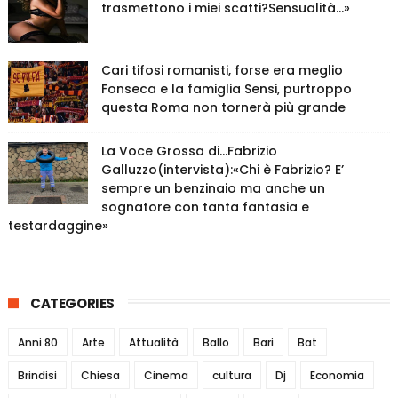
trasmettono i miei scatti?Sensualità…»
Cari tifosi romanisti, forse era meglio
Fonseca e la famiglia Sensi, purtroppo
questa Roma non tornerà più grande
La Voce Grossa di…Fabrizio
Galluzzo(intervista):«Chi è Fabrizio? E’
sempre un benzinaio ma anche un
sognatore con tanta fantasia e
testardaggine»
CATEGORIES
Anni 80
Arte
Attualità
Ballo
Bari
Bat
Brindisi
Chiesa
Cinema
cultura
Dj
Economia