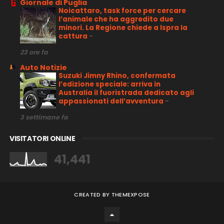
Giornale di Puglia
Noicattaro, task force per cercare
l’animale che ha aggredito due
minori. La Regione chiede a Ispra la
cattura
-
23 ore fa
Auto Notizie
Suzuki Jimny Rhino, confermata
l’edizione speciale: arriva in
Australia il fuoristrada dedicato agli
appassionati dell’avventura
-
3 settimane fa
VISITATORI ONLINE
41,441
CREATED BY
THEMEXPOSE