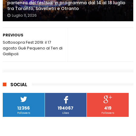
partenza del festival in programma dal 14 al 18 luglio
tra Taranto, Savelletri e Otranto
Luglio 11, 2026
PREVIOUS
Sottosopra Fest 2019: il 17
agosto Gué Pequeno al Ten di
Gallipoli
SOCIAL
12356
194067
419
Followers
Likes
Followers