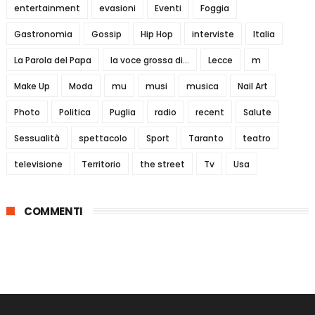
entertainment
evasioni
Eventi
Foggia
Gastronomia
Gossip
Hip Hop
interviste
Italia
La Parola del Papa
la voce grossa di...
Lecce
m
Make Up
Moda
mu
musi
musica
Nail Art
Photo
Politica
Puglia
radio
recent
Salute
Sessualità
spettacolo
Sport
Taranto
teatro
televisione
Territorio
the street
Tv
Usa
COMMENTI