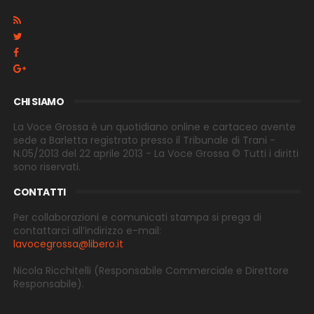
CHI SIAMO
La Voce Grossa è un quotidiano online e cartaceo avente
sede a Barletta registrato presso il Tribunale di Trani -
N.05/2013 del 22 aprile 2013 - La Voce Grossa © Tutti i diritti
sono riservati.
CONTATTI
Per collaborazioni e comunicati stampa si prega di
contattarci all’indirizzo e-
mail:
lavocegrossa@libero.it
Nicola Ricchitelli
(Responsabile Commerciale e Direttore
Responsabile).