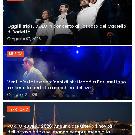
Oggi il trio IL VOLO in concerto al Fossato del Castello
di Barletta
Agosto 07, 2026
MUSICA
Venti d’estate e vent’anni di hit: i Modà a Bari mettono
in scena la perfetta macchina del live
Luglio 12, 2026
TERRITORIO
PORTO RUBINO 2026: Annunciate ulteriori novità
dell'ottava edizione, manca sempre meno alla