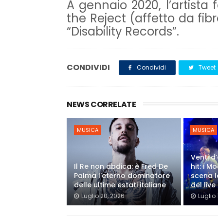
A gennaio 2020, l’artista
the Reject (affetto da fibr
“Disability Records”.
CONDIVIDI
Condividi
Tweet
NEWS CORRELATE
MUSICA
MUSICA
Venti d’
Il Re non abdica: è Fred De
hit: i 
Palma l'eterno dominatore
scena l
delle ultime estati italiane
del live
Luglio 20, 2026
Luglio 