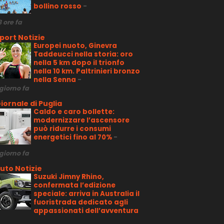
bollino rosso
-
8 ore fa
port Notizie
Europei nuoto, Ginevra
Taddeucci nella storia: oro
nella 5 km dopo il trionfo
nella 10 km. Paltrinieri bronzo
nella Senna
-
 giorno fa
iornale di Puglia
Caldo e caro bollette:
modernizzare l’ascensore
può ridurre i consumi
energetici fino al 70%
-
 giorno fa
uto Notizie
Suzuki Jimny Rhino,
confermata l’edizione
speciale: arriva in Australia il
fuoristrada dedicato agli
appassionati dell’avventura