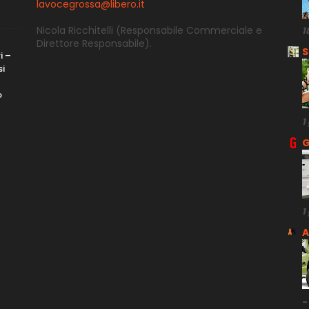
lavocegrossa@libero.it
Nicola Ricchitelli
(Responsabile Commerciale e
1
Direttore
Responsabile).
S
i –
si
o
1
G
1
A
-