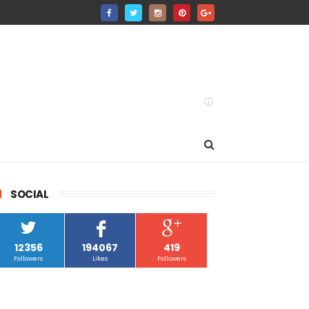
SOCIAL
12356
194067
419
Followers
Likes
Followers