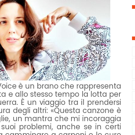
Voice è un brano che rappresenta
tta e allo stesso tempo la lotta per
erra. È un viaggio tra il prendersi
ra degli altri: «Questa canzone è
ie, un mantra che mi incoraggia
 suoi problemi, anche se in certi
a camminare a carponi e le cure