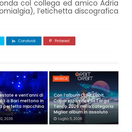
 fonda col collega ed amico Adria
omialgia), l’etichetta discografica
Condividi
Pinterest
MUSICA
estate e vent’anni di
Con l’album Orbit Orbit,
Modà a Bari mettono in
Caparezza vince la Targa
a perfetta macchina
Tenco 2026 nella categoria
Miglior album in assoluto
12, 2026
Luglio 11, 2026