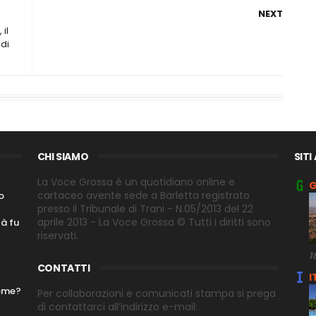
NEXT
il
 di
CHI SIAMO
SITI
La Voce Grossa è un quotidiano online e
G
cartaceo avente sede a Barletta registrato
o
presso il Tribunale di Trani - N.05/2013 del 22
aprile 2013 - La Voce Grossa © Tutti i diritti sono
tà fu
riservati.
1
CONTATTI
I
nome?
Per collaborazioni e comunicati stampa si prega
di contattarci all’indirizzo e-
mail: