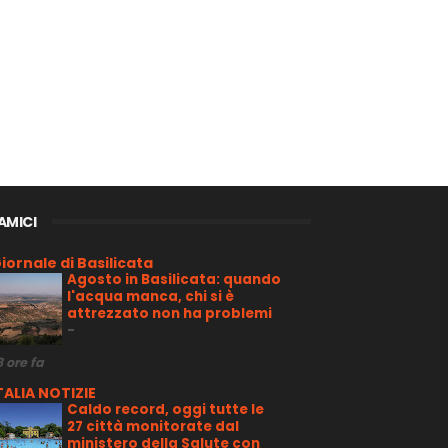
 AMICI
iornale di Basilicata
Agosto in Basilicata: quando
l'acqua manca, chi si è
attrezzato non ha problemi
-
8 ore fa
TALIA NOTIZIE
Caldo record, oggi tutte le
27 città monitorate dal
ministero della Salute con