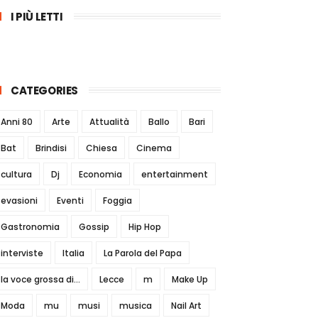
I PIÙ LETTI
CATEGORIES
Anni 80
Arte
Attualità
Ballo
Bari
Bat
Brindisi
Chiesa
Cinema
cultura
Dj
Economia
entertainment
evasioni
Eventi
Foggia
Gastronomia
Gossip
Hip Hop
interviste
Italia
La Parola del Papa
la voce grossa di...
Lecce
m
Make Up
Moda
mu
musi
musica
Nail Art