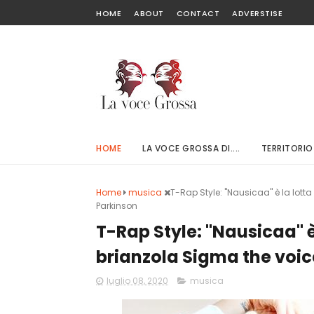
HOME
ABOUT
CONTACT
ADVERSTISE
HOME
LA VOCE GROSSA DI....
TERRITORIO
Home
musica
T-Rap Style: "Nausicaa" è la lott
Parkinson
T-Rap Style: "Nausicaa" è
brianzola Sigma the voic
luglio 08, 2020
musica