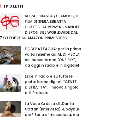
I PIÙ LETTI
SFERA EBBASTA // FAMOSO, IL
FILM DI SFERA EBBASTA
DIRETTO DA PEPSY ROMANOFF,
DISPONIBILE WORLDWIDE DAL
7 OTTOBRE SU AMAZON PRIME VIDEO
DODI BATTAGLIA: per la prima
volta insieme ad AL DI MEOLA
nel nuovo brano "ONE SKY",
da oggi in radio e in digitale!
Esce in radio e su tutte le
piattaforme digitali “GENTE
DISTRATTA”, il nuovo singolo
di Il Pretesto
La Voce Grossa di…Danila
Cattani(intervista):«Bodybuil
der? Sono sì muscolosa, ma