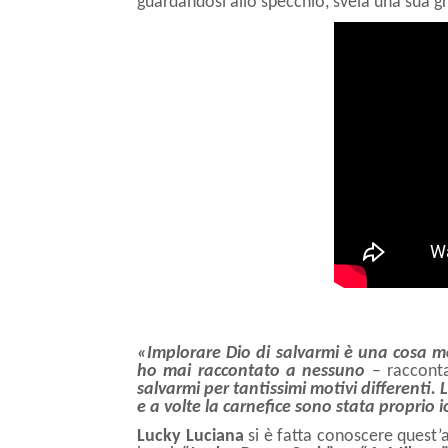
guardandosi allo specchio, svela
una sua gr
«Implorare Dio di salvarmi è una cosa m
ho mai raccontato a nessuno
– raccont
salvarmi per tantissimi motivi differenti. 
e a volte la carnefice sono stata proprio i
Lucky Luciana
si è fatta conoscere quest’