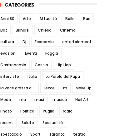
CATEGORIES
Anni 80
Arte
Attualità
Ballo
Bari
Bat
Brindisi
Chiesa
Cinema
cultura
Dj
Economia
entertainment
evasioni
Eventi
Foggia
Gastronomia
Gossip
Hip Hop
interviste
Italia
La Parola del Papa
la voce grossa di...
Lecce
m
Make Up
Moda
mu
musi
musica
Nail Art
Photo
Politica
Puglia
radio
recent
Salute
Sessualità
spettacolo
Sport
Taranto
teatro