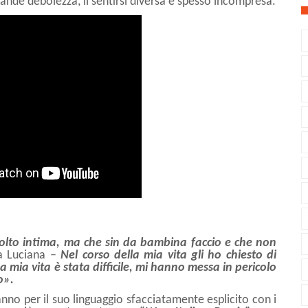
ande debolezza, il sentirsi diversa e spesso incompresa.
olto intima, ma che sin da bambina faccio e che non
a Luciana –
Nel corso della mia vita gli ho chiesto di
La mia vita è stata difficile, mi hanno messa in pericolo
o».
anno per il suo linguaggio
sfacciatamente esplicito con i