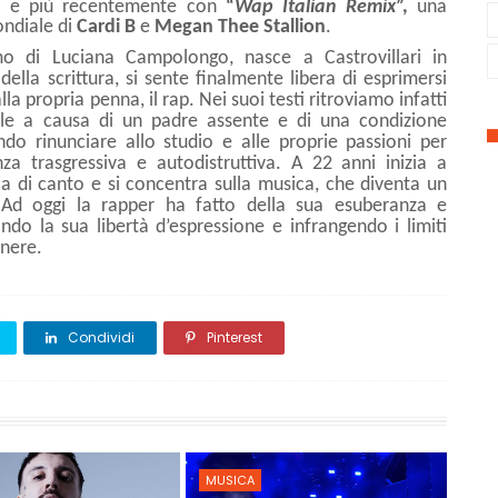
”
e più recentemente con
“
Wap Italian Remix
”,
una
ondiale di
Cardi B
e
Megan Thee Stallion
.
 di Luciana Campolongo, nasce a Castrovillari in
lla scrittura, si sente finalmente libera di esprimersi
la propria penna, il rap. Nei suoi testi ritroviamo infatti
icile a causa di un padre assente e di una condizione
o rinunciare allo studio e alle proprie passioni per
za trasgressiva e autodistruttiva. A 22 anni inizia a
a di canto e si concentra sulla musica, che diventa un
 Ad oggi la rapper ha fatto della sua esuberanza e
ando la sua libertà d’espressione e infrangendo i limiti
enere.
Condividi
Pinterest
MUSICA