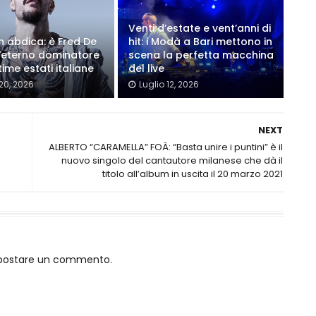
Venti d’estate e vent’anni di
on abdica: è Fred De
hit: i Modà a Bari mettono in
'eterno dominatore
scena la perfetta macchina
time estati italiane
del live
 20, 2026
Luglio 12, 2026
NEXT
ALBERTO “CARAMELLA” FOÀ: “Basta unire i puntini” è il
nuovo singolo del cantautore milanese che dà il
titolo all’album in uscita il 20 marzo 2021
o postare un commento.