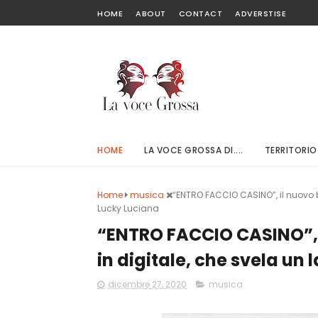
HOME
ABOUT
CONTACT
ADVERSTISE
HOME
LA VOCE GROSSA DI....
TERRITORIO
Home
musica
“ENTRO FACCIO CASINO”, il nuovo br
Lucky Luciana
“ENTRO FACCIO CASINO”, i
in digitale, che svela un
dicembre 27, 2020
musica