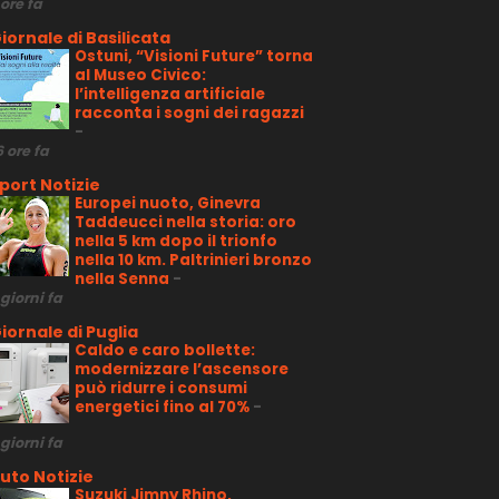
 ore fa
iornale di Basilicata
Ostuni, “Visioni Future” torna
al Museo Civico:
l’intelligenza artificiale
racconta i sogni dei ragazzi
-
6 ore fa
port Notizie
Europei nuoto, Ginevra
Taddeucci nella storia: oro
nella 5 km dopo il trionfo
nella 10 km. Paltrinieri bronzo
nella Senna
-
 giorni fa
iornale di Puglia
Caldo e caro bollette:
modernizzare l’ascensore
può ridurre i consumi
energetici fino al 70%
-
 giorni fa
uto Notizie
Suzuki Jimny Rhino,