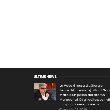
ULTIME NEWS
La Voce Grossa di…Giorgio
Perinetti(intervista): «Bari? Son
stato a un passo dal ritorno...
Maradona? Dirgli della positivi
una punizione enorme…»
Agosto 07, 2026