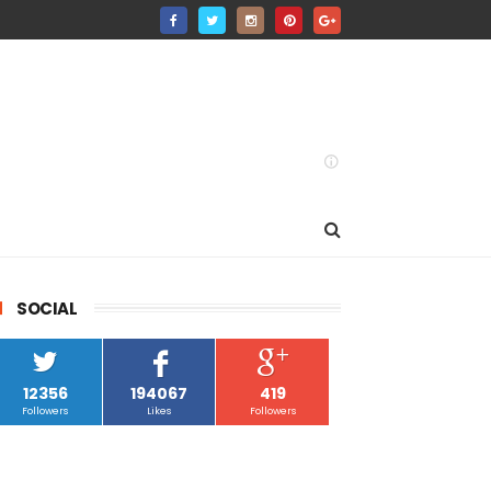
SOCIAL
12356
194067
419
Followers
Likes
Followers