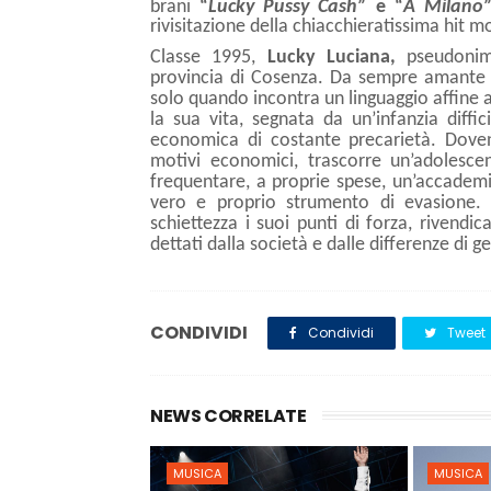
brani
“
Lucky Pussy Cash
” e “
A Milano
rivisitazione della chiacchieratissima hit m
Classe 1995,
Lucky Luciana,
pseudonimo
provincia di Cosenza. Da sempre amante de
solo quando incontra un linguaggio affine al
la sua vita, segnata da un’infanzia diff
economica di costante precarietà. Dovend
motivi economici, trascorre un’adolescen
frequentare, a proprie spese, un’accademi
vero e proprio strumento di evasione.
schiettezza i suoi punti di forza, rivendic
dettati dalla società e dalle differenze di g
CONDIVIDI
Condividi
Tweet
NEWS CORRELATE
MUSICA
MUSICA