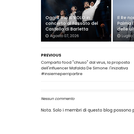
Oggi il trio IL VOLO in
Il Re n
concerto al Fossato del
Palma l
Castello di Barletta
delle ul
Agosto 07, 2026
Luglio
PREVIOUS
Comparto food "chiuso" dal virus, la proposta
dell'influencer Mafalda De Simone: l'iniziativa
#insiemeperripartire
Nessun commento
Nota. Solo i membri di questo blog posson