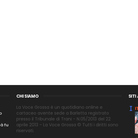
CHI SIAMO
SITI
La Voce Grossa è un quotidiano online e
I
cartaceo avente sede a Barletta registrato
o
presso il Tribunale di Trani - N.05/2013 del 22
aprile 2013 - La Voce Grossa © Tutti i diritti sono
tà fu
riservati.