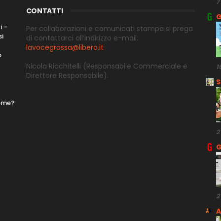
7
CONTATTI
G
i –
Per collaborazioni e comunicati stampa si prega
si
di contattarci all’indirizzo e-
mail:
lavocegrossa@libero.it
o
Nicola Ricchitelli
(Responsabile Commerciale e
1
Direttore
Responsabile).
S
nome?
2
G
2
A