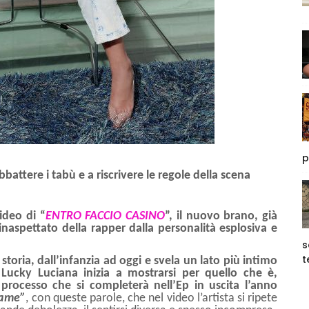
p
battere i tabù e a riscrivere le regole della scena
ideo di “
ENTRO FACCIO CASINO
”, il nuovo brano, già
 inaspettato della rapper dalla personalità esplosiva e
s
t
storia, dall’infanzia ad oggi e svela un lato più intimo
”
Lucky Luciana inizia a mostrarsi per quello che è,
processo che si completerà nell’Ep in uscita l’anno
eame”
, con queste parole, che nel video l’artista si ripete