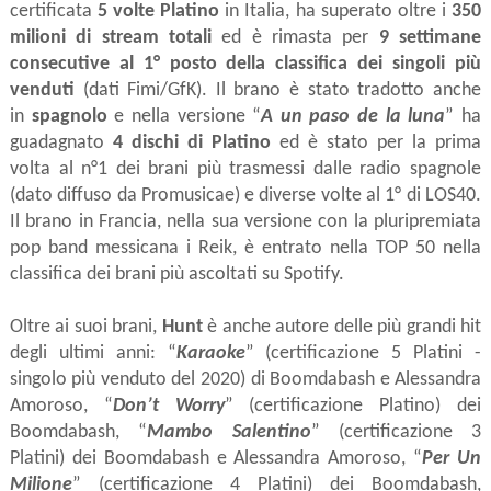
certificata
5 volte Platino
in Italia, ha superato oltre i
350
milioni di stream totali
ed è rimasta per
9 settimane
consecutive al 1° posto della classifica dei singoli più
venduti
(dati Fimi/GfK). Il brano è stato tradotto anche
in
spagnolo
e nella versione “
A un paso de la luna
” ha
guadagnato
4 dischi di Platino
ed è stato per la prima
volta al n°1 dei brani più trasmessi dalle radio spagnole
(dato diffuso da Promusicae) e diverse volte al 1° di LOS40.
Il brano in Francia, nella sua versione con
la pluripremiata
pop band messicana i Reik,
è entrato nella TOP 50 nella
classifica dei brani più ascoltati su Spotify.
Oltre ai suoi brani,
Hunt
è anche autore delle più grandi hit
degli ultimi anni: “
Karaoke
” (certificazione 5 Platini -
singolo più venduto del 2020) di Boomdabash e Alessandra
Amoroso, “
Don’t Worry
” (certificazione Platino) dei
Boomdabash, “
Mambo Salentino
” (certificazione 3
Platini) dei Boomdabash e Alessandra Amoroso, “
Per Un
Milione
” (certificazione 4 Platini) dei Boomdabash,