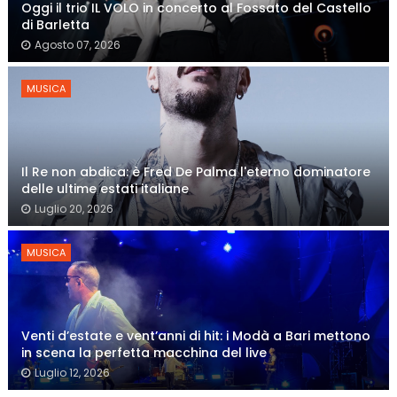
Oggi il trio IL VOLO in concerto al Fossato del Castello
di Barletta
Agosto 07, 2026
MUSICA
Il Re non abdica: è Fred De Palma l'eterno dominatore
delle ultime estati italiane
Luglio 20, 2026
MUSICA
Venti d’estate e vent’anni di hit: i Modà a Bari mettono
in scena la perfetta macchina del live
Luglio 12, 2026