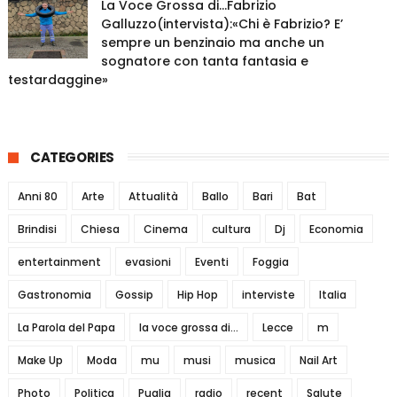
La Voce Grossa di…Fabrizio
Galluzzo(intervista):«Chi è Fabrizio? E’
sempre un benzinaio ma anche un
sognatore con tanta fantasia e
testardaggine»
CATEGORIES
Anni 80
Arte
Attualità
Ballo
Bari
Bat
Brindisi
Chiesa
Cinema
cultura
Dj
Economia
entertainment
evasioni
Eventi
Foggia
Gastronomia
Gossip
Hip Hop
interviste
Italia
La Parola del Papa
la voce grossa di...
Lecce
m
Make Up
Moda
mu
musi
musica
Nail Art
Photo
Politica
Puglia
radio
recent
Salute