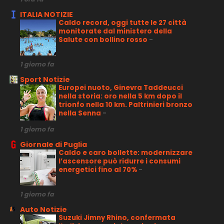
ITALIA NOTIZIE
Caldo record, oggi tutte le 27 città
monitorate dal ministero della
Salute con bollino rosso
-
1 giorno fa
Sport Notizie
Europei nuoto, Ginevra Taddeucci
nella storia: oro nella 5 km dopo il
trionfo nella 10 km. Paltrinieri bronzo
nella Senna
-
1 giorno fa
Giornale di Puglia
Caldo e caro bollette: modernizzare
l’ascensore può ridurre i consumi
energetici fino al 70%
-
1 giorno fa
Auto Notizie
Suzuki Jimny Rhino, confermata