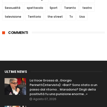
Sessualità
spettacolo
Sport
Taranto
teatro
televisione
Territorio
the street
Tv
Usa
COMMENTI
ULTIME NEWS
La Voce Grossa di…Giorgio
Perinetti(intervista): «Bari? Sono stato a un
passo dal ritorno... Maradona? Dirgli della
positività fu una punizione enorme…»
Agosto 07, 2026