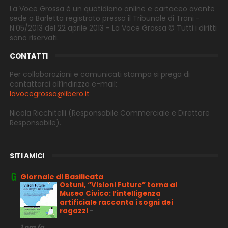
La Voce Grossa è un quotidiano online e cartaceo avente
sede a Barletta registrato presso il Tribunale di Trani -
N.05/2013 del 22 aprile 2013 - La Voce Grossa © Tutti i diritti
sono riservati.
CONTATTI
Per collaborazioni e comunicati stampa si prega di
contattarci all’indirizzo e-
mail:
lavocegrossa@libero.it
Nicola Ricchitelli
(Responsabile Commerciale e Direttore
Responsabile).
SITI AMICI
Giornale di Basilicata
Ostuni, “Visioni Future” torna al
Museo Civico: l’intelligenza
artificiale racconta i sogni dei
ragazzi
-
1 ora fa